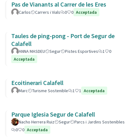
Pas de Vianants al Carrer de les Eres
Carlos
Carrers i Vials
0
0
Acceptada
Taules de ping-pong - Port de Segur de
Calafell
ANNA MASDEU
Segur
Pistes Esportives
1
0
Acceptada
Ecoitinerari Calafell
Marc
Turisme Sostenible
1
1
Acceptada
Parque Iglesia Segur de Calafell
Nacho Herrera Ruiz
Segur
Parcs i Jardins Sostenibles
0
0
Acceptada