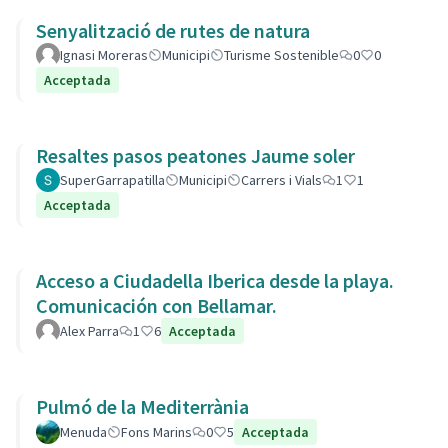
Senyalització de rutes de natura
Ignasi Moreras
Municipi
Turisme Sostenible
0
0
Acceptada
Resaltes pasos peatones Jaume soler
SuperGarrapatilla
Municipi
Carrers i Vials
1
1
Acceptada
Acceso a Ciudadella Iberica desde la playa.
Comunicación con Bellamar.
Alex Parra
1
6
Acceptada
Pulmó de la Mediterrània
Menuda
Fons Marins
0
5
Acceptada