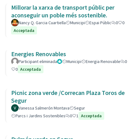
Millorar la xarxa de transport públic per
aconseguir un poble més sostenible.
Nancy Q. Garcia Cuartiella
Municipi
Espai Públic
0
0
Acceptada
Energies Renovables
Participant eliminada
Administrador
Municipi
Energia Renovable
0
0
Acceptada
Picnic zona verde /Correcan Plaza Toros de
Segur
Vanessa Salmerón Montava
Segur
Parcs i Jardins Sostenibles
0
1
Acceptada