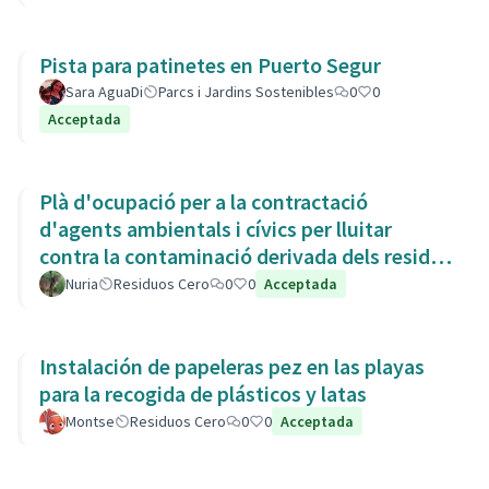
Pista para patinetes en Puerto Segur
Sara AguaDi
Parcs i Jardins Sostenibles
0
0
Acceptada
Plà d'ocupació per a la contractació
d'agents ambientals i cívics per lluitar
contra la contaminació derivada dels residus
de la Còvid-19
Nuria
Residuos Cero
0
0
Acceptada
Instalación de papeleras pez en las playas
para la recogida de plásticos y latas
Montse
Residuos Cero
0
0
Acceptada