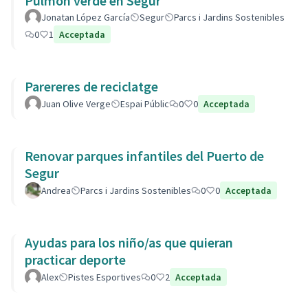
Pulmón verde en Segur
Jonatan López García
Segur
Parcs i Jardins Sostenibles
0
1
Acceptada
Parereres de reciclatge
Juan Olive Verge
Espai Públic
0
0
Acceptada
Renovar parques infantiles del Puerto de
Segur
Andrea
Parcs i Jardins Sostenibles
0
0
Acceptada
Ayudas para los niño/as que quieran
practicar deporte
Alex
Pistes Esportives
0
2
Acceptada