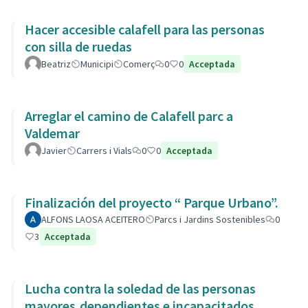
Hacer accesible calafell para las personas
con silla de ruedas
Beatriz
Municipi
Comerç
0
0
Acceptada
Arreglar el camino de Calafell parc a
Valdemar
Javier
Carrers i Vials
0
0
Acceptada
Finalización del proyecto “ Parque Urbano”.
ALFONS LAOSA ACEITERO
Parcs i Jardins Sostenibles
0
3
Acceptada
Lucha contra la soledad de las personas
mayores,dependientes e incapacitados