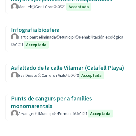
Manuel
Gent Gran
0
1
Acceptada
Infografia biosfera
Participant eliminada
Municipi
Rehabilitación ecológica
0
1
Acceptada
Asfaltado de la calle Vilamar (Calafell Playa)
Eva Dieste
Carrers i Vials
0
0
Acceptada
Punts de cangurs per a famílies
monomarentals
Aryanger
Municipi
Formació
0
1
Acceptada