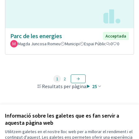
Parc de les energies
Acceptada
Magda Juncosa Romeu
Municipi
Espai Públic
0
0
1
2
Resultats per pàgina:
25
Veure totes les propostes retirades
Informació sobre les galetes que es fan servir a
aquesta pàgina web
Utilitzem galetes en el nostre lloc web per a millorar el rendiment i el
Termes i condicions d'ús
contingut d'aquest. Les galetes ens permeten oferir una experiència
Configuració de les galetes