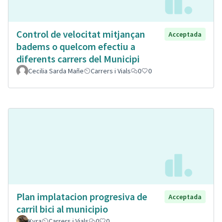
Control de velocitat mitjançan
Acceptada
badems o quelcom efectiu a
diferents carrers del Municipi
Cecilia Sarda Mañe
Carrers i Vials
0
0
Plan implatacion progresiva de
Acceptada
carril bici al municipio
Kyra
Carrers i Vials
0
0