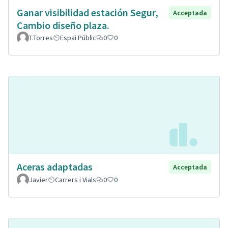
Ganar visibilidad estación Segur,
Acceptada
Cambio diseño plaza.
T.Torres
Espai Públic
0
0
Aceras adaptadas
Acceptada
Javier
Carrers i Vials
0
0