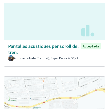
Pantalles acustiques per soroll del
Acceptada
tren.
Antonio Lobato Prados
Espai Públic
5
8