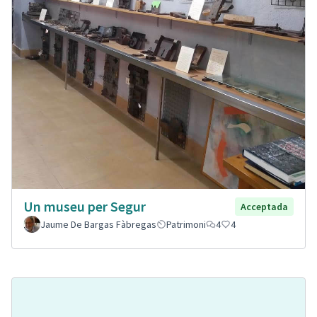
Un museu per Segur
Acceptada
Jaume De Bargas Fàbregas
Patrimoni
4
4