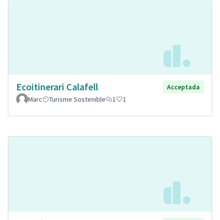
Ecoitinerari Calafell
Acceptada
Marc
Turisme Sostenible
1
1