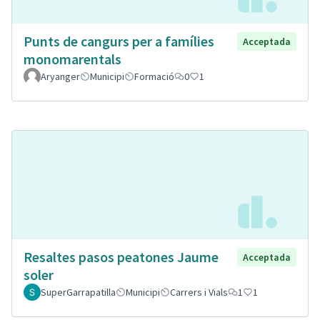
Punts de cangurs per a famílies
Acceptada
monomarentals
Aryanger
Municipi
Formació
0
1
Resaltes pasos peatones Jaume
Acceptada
soler
SuperGarrapatilla
Municipi
Carrers i Vials
1
1