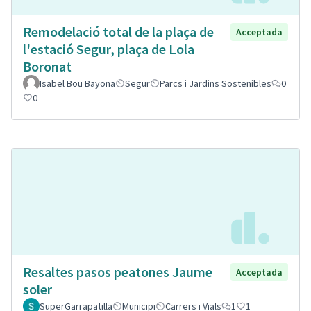
Remodelació total de la plaça de
Acceptada
l'estació Segur, plaça de Lola
Boronat
Isabel Bou Bayona
Segur
Parcs i Jardins Sostenibles
0
0
Resaltes pasos peatones Jaume
Acceptada
soler
SuperGarrapatilla
Municipi
Carrers i Vials
1
1