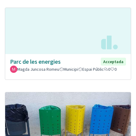
Parc de les energies
Acceptada
Magda Juncosa Romeu
Municipi
Espai Públic
0
0