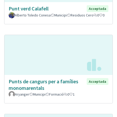
Punt verd Calafell
Acceptada
Alberto Toledo Conesa
Municipi
Residuos Cero
0
0
Punts de cangurs per a famílies
Acceptada
monomarentals
Aryanger
Municipi
Formació
0
1