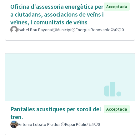
Oficina d'assessoria energètica per
Acceptada
a ciutadans, associacions de veïns i
veïnes, i comunitats de veïns
Isabel Bou Bayona
Municipi
Energia Renovable
0
0
Pantalles acustiques per soroll del
Acceptada
tren.
Antonio Lobato Prados
Espai Públic
5
8