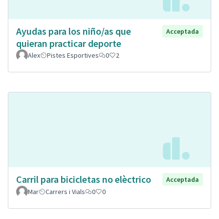
Ayudas para los niño/as que
Acceptada
quieran practicar deporte
Alex
Pistes Esportives
0
2
Carril para bicicletas no elèctrico
Acceptada
Mar
Carrers i Vials
0
0