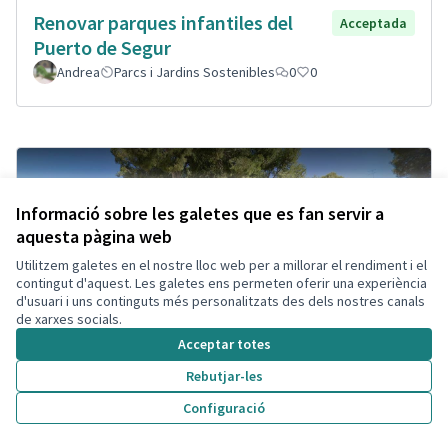
Renovar parques infantiles del
Acceptada
Puerto de Segur
Andrea
Parcs i Jardins Sostenibles
0
0
Informació sobre les galetes que es fan servir a
aquesta pàgina web
Utilitzem galetes en el nostre lloc web per a millorar el rendiment i el
contingut d'aquest. Les galetes ens permeten oferir una experiència
d'usuari i uns continguts més personalitzats des dels nostres canals
de xarxes socials.
Acceptar totes
Rebutjar-les
Configuració
Ganar visibilidad estación Segur,
Acceptada
Cambio diseño plaza.