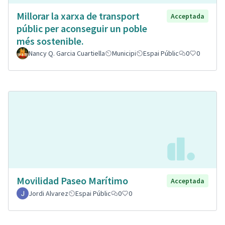
Millorar la xarxa de transport
Acceptada
públic per aconseguir un poble
més sostenible.
Nancy Q. Garcia Cuartiella
Municipi
Espai Públic
0
0
Movilidad Paseo Marítimo
Acceptada
Jordi Alvarez
Espai Públic
0
0