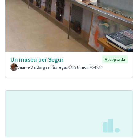
Un museu per Segur
Acceptada
Jaume De Bargas Fàbregas
Patrimoni
4
4