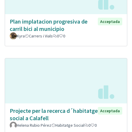
Plan implatacion progresiva de
Acceptada
carril bici al municipio
Kyra
Carrers i Vials
0
0
Projecte per la recerca d´habitatge
Acceptada
social a Calafell
Helena Rubio Pérez
Habitatge Social
0
0