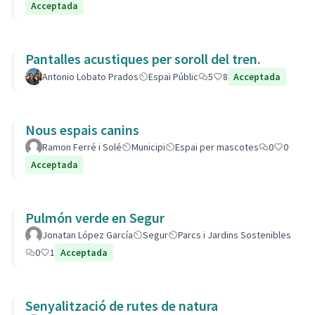
Acceptada
Pantalles acustiques per soroll del tren.
Antonio Lobato Prados
Espai Públic
5
8
Acceptada
Nous espais canins
Ramon Ferré i Solé
Municipi
Espai per mascotes
0
0
Acceptada
Pulmón verde en Segur
Jonatan López García
Segur
Parcs i Jardins Sostenibles
0
1
Acceptada
Senyalització de rutes de natura