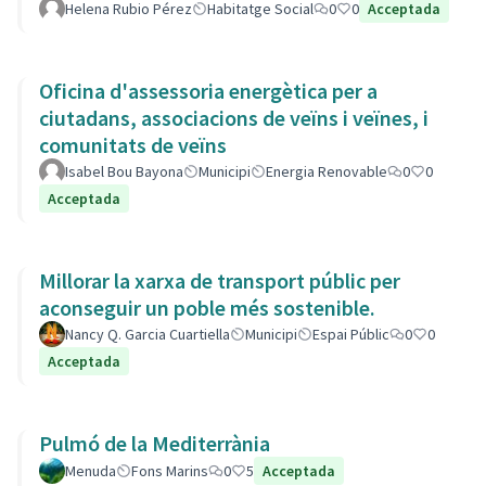
Helena Rubio Pérez
Habitatge Social
0
0
Acceptada
Oficina d'assessoria energètica per a
ciutadans, associacions de veïns i veïnes, i
comunitats de veïns
Isabel Bou Bayona
Municipi
Energia Renovable
0
0
Acceptada
Millorar la xarxa de transport públic per
aconseguir un poble més sostenible.
Nancy Q. Garcia Cuartiella
Municipi
Espai Públic
0
0
Acceptada
Pulmó de la Mediterrània
Menuda
Fons Marins
0
5
Acceptada