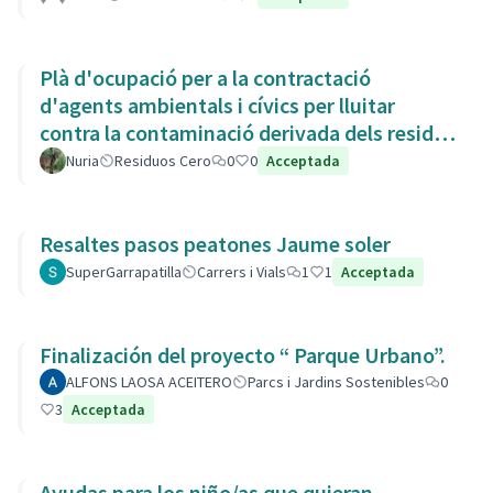
Plà d'ocupació per a la contractació
d'agents ambientals i cívics per lluitar
contra la contaminació derivada dels residus
de la Còvid-19
Nuria
Residuos Cero
0
0
Acceptada
Resaltes pasos peatones Jaume soler
SuperGarrapatilla
Carrers i Vials
1
1
Acceptada
Finalización del proyecto “ Parque Urbano”.
ALFONS LAOSA ACEITERO
Parcs i Jardins Sostenibles
0
3
Acceptada
Ayudas para los niño/as que quieran