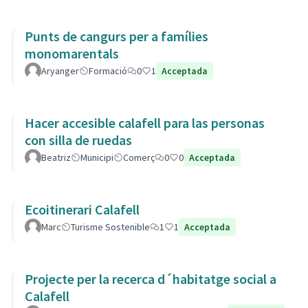
Punts de cangurs per a famílies
monomarentals
Aryanger
Formació
0
1
Acceptada
Hacer accesible calafell para las personas
con silla de ruedas
Beatriz
Municipi
Comerç
0
0
Acceptada
Ecoitinerari Calafell
Marc
Turisme Sostenible
1
1
Acceptada
Projecte per la recerca d´habitatge social a
Calafell