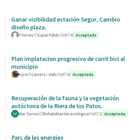
Ganar visibilidad estación Segur, Cambio
diseño plaza.
T.Torres
Espai Públic
0
0
Acceptada
Plan implatacion progresiva de carril bici al
municipio
Kyra
Carrers i Vials
0
0
Acceptada
Recuperación de la fauna y la vegetación
autóctona de la Riera de los Patos.
Mar Torres
Rehabilitación ecológica
0
2
Acceptada
Parc de les energies