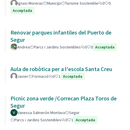
Ignasi Moreras
Municipi
Turisme Sostenible
0
0
Acceptada
Renovar parques infantiles del Puerto de
Segur
Andrea
Parcs i Jardins Sostenibles
0
0
Acceptada
Aula de robòtica per a l'escola Santa Creu
Javier
Formació
0
1
Acceptada
Picnic zona verde /Correcan Plaza Toros de
Segur
Vanessa Salmerón Montava
Segur
Parcs i Jardins Sostenibles
0
1
Acceptada