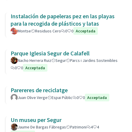
Instalación de papeleras pez en las playas
para la recogida de plásticos y latas
Montse
Residuos Cero
0
0
Acceptada
Parque Iglesia Segur de Calafell
Nacho Herrera Ruiz
Segur
Parcs i Jardins Sostenibles
0
0
Acceptada
Parereres de reciclatge
Juan Olive Verge
Espai Públic
0
0
Acceptada
Un museu per Segur
Jaume De Bargas Fàbregas
Patrimoni
4
4