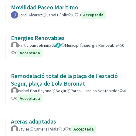
Movilidad Paseo Marítimo
Jordi Alvarez
Espai Públic
0
0
Acceptada
Energies Renovables
Participant eliminada
Administrador
Municipi
Energia Renovable
0
0
Acceptada
Remodelació total de la plaça de l'estació
Segur, plaça de Lola Boronat
Isabel Bou Bayona
Segur
Parcs i Jardins Sostenibles
0
0
Acceptada
Aceras adaptadas
Javier
Carrers i Vials
0
0
Acceptada