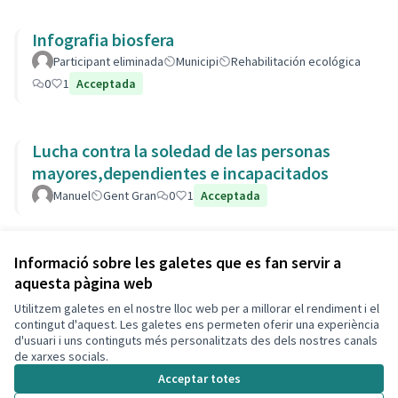
Infografia biosfera
Participant eliminada
Municipi
Rehabilitación ecológica
0
1
Acceptada
Lucha contra la soledad de las personas
mayores,dependientes e incapacitados
Manuel
Gent Gran
0
1
Acceptada
Veure totes les propostes retirades
Informació sobre les galetes que es fan servir a
aquesta pàgina web
Utilitzem galetes en el nostre lloc web per a millorar el rendiment i el
Termes i condicions d'ús
contingut d'aquest. Les galetes ens permeten oferir una experiència
Configuració de les galetes
d'usuari i uns continguts més personalitzats des dels nostres canals
Decidim Calafell a X
Decidim Calafell a Facebook
Decidim Calafell a YouTube
Decidim Calafell a GitHub
de xarxes socials.
(Enllaç extern)
(Enllaç extern)
(Enllaç extern)
(Enllaç extern)
Acceptar totes