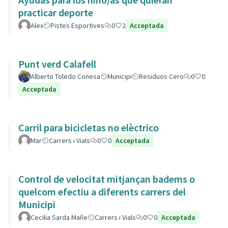
practicar deporte
Alex
Pistes Esportives
0
2
Acceptada
Punt verd Calafell
Alberto Toledo Conesa
Municipi
Residuos Cero
0
0
Acceptada
Carril para bicicletas no elèctrico
Mar
Carrers i Vials
0
0
Acceptada
Control de velocitat mitjançan badems o
quelcom efectiu a diferents carrers del
Municipi
Cecilia Sarda Mañe
Carrers i Vials
0
0
Acceptada