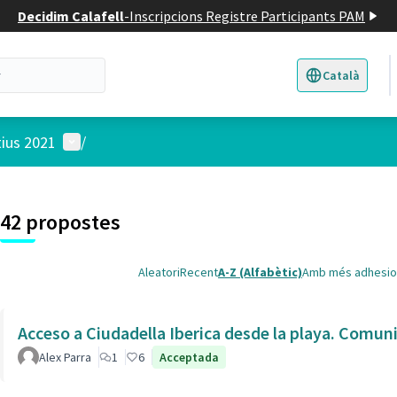
Decidim Calafell
-
Inscripcions Registre Participants PAM
Català
Triar la llengua
E
Menú d'usuari
tius 2021
/
 el mapa
t element és un mapa que presenta els components d'aquesta pàgina
7
42 propostes
Aleatori
Recent
A-Z (Alfabètic)
Amb més adhesio
Acceso a Ciudadella Iberica desde la playa. Comun
Alex Parra
1
6
Acceptada