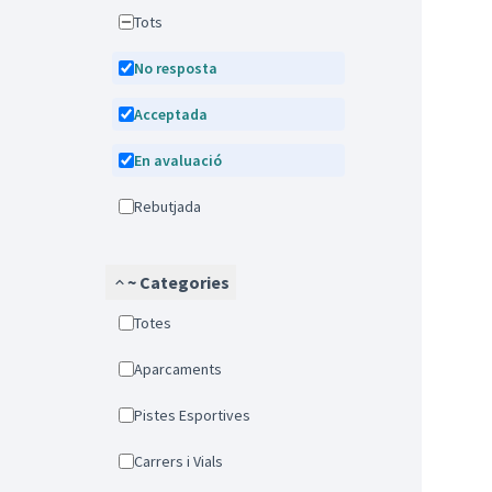
Tots
No resposta
Acceptada
En avaluació
Rebutjada
~ Categories
Totes
Aparcaments
Pistes Esportives
Carrers i Vials