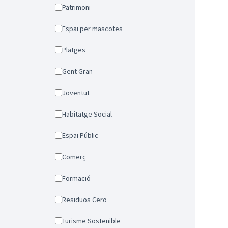
Patrimoni
Espai per mascotes
Platges
Gent Gran
Joventut
Habitatge Social
Espai Públic
Comerç
Formació
Residuos Cero
Turisme Sostenible