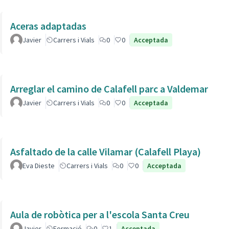
Aceras adaptadas
Javier
Carrers i Vials
0
0
Acceptada
Arreglar el camino de Calafell parc a Valdemar
Javier
Carrers i Vials
0
0
Acceptada
Asfaltado de la calle Vilamar (Calafell Playa)
Eva Dieste
Carrers i Vials
0
0
Acceptada
Aula de robòtica per a l'escola Santa Creu
Javier
Formació
0
1
Acceptada