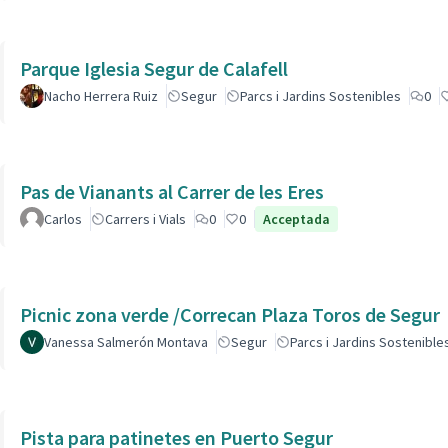
Parque Iglesia Segur de Calafell
Nacho Herrera Ruiz
Segur
Parcs i Jardins Sostenibles
0
Pas de Vianants al Carrer de les Eres
Carlos
Carrers i Vials
0
0
Acceptada
Picnic zona verde /Correcan Plaza Toros de Segur
Vanessa Salmerón Montava
Segur
Parcs i Jardins Sostenible
Pista para patinetes en Puerto Segur