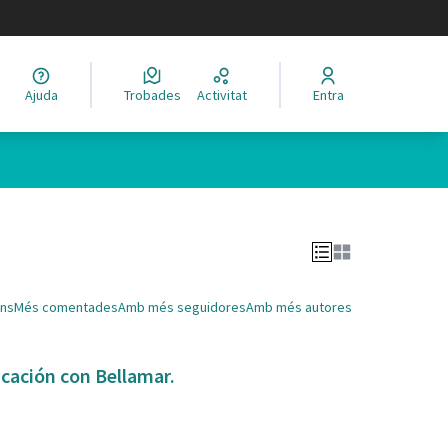
legir el idioma
Ajuda
Trobades
Activitat
Entra
Leaflet
|
©
HERE maps
 com a punts al mapa. L'element es pot fer servir amb un lector 
ns
Més comentades
Amb més seguidores
Amb més autores
icación con Bellamar.