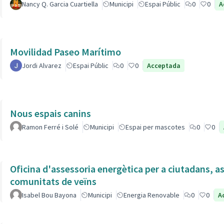
Nancy Q. Garcia Cuartiella
Municipi
Espai Públic
0
0
A
Movilidad Paseo Marítimo
Jordi Alvarez
Espai Públic
0
0
Acceptada
Nous espais canins
Ramon Ferré i Solé
Municipi
Espai per mascotes
0
0
Oficina d'assessoria energètica per a ciutadans, as
comunitats de veïns
Isabel Bou Bayona
Municipi
Energia Renovable
0
0
A