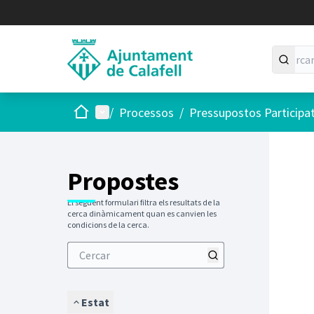
Inici
Menú principal
/
Processos
/
Pressupostos Participa
Saltar
El següen
+
−
Propostes
El següent formulari filtra els resultats de la
cerca dinàmicament quan es canvien les
condicions de la cerca.
Estat