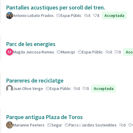
Pantalles acustiques per soroll del tren.
Antonio Lobato Prados
Espai Públic
5
8
Acceptada
Parc de les energies
Magda Juncosa Romeu
Municipi
Espai Públic
0
0
Acc
Parereres de reciclatge
Juan Olive Verge
Espai Públic
0
0
Acceptada
Parque antigua Plaza de Toros
Marianne Peeters
Segur
Parcs i Jardins Sostenibles
0