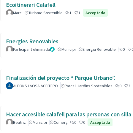
Ecoitinerari Calafell
Marc
Turisme Sostenible
1
1
Acceptada
Energies Renovables
Participant eliminada
Administrador
Municipi
Energia Renovable
0
Finalización del proyecto “ Parque Urbano”.
ALFONS LAOSA ACEITERO
Parcs i Jardins Sostenibles
0
3
Hacer accesible calafell para las personas con silla
Beatriz
Municipi
Comerç
0
0
Acceptada