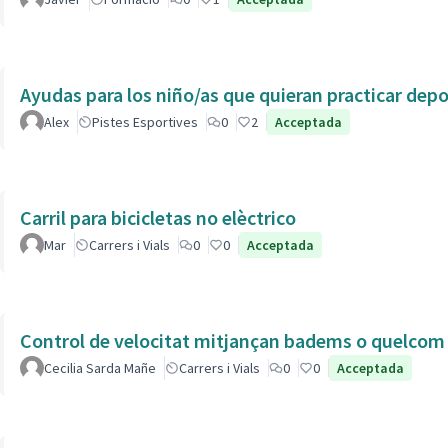
Ayudas para los niño/as que quieran practicar dep
Alex
Pistes Esportives
0
2
Acceptada
Carril para bicicletas no elèctrico
Mar
Carrers i Vials
0
0
Acceptada
Control de velocitat mitjançan badems o quelcom e
Cecilia Sarda Mañe
Carrers i Vials
0
0
Acceptada