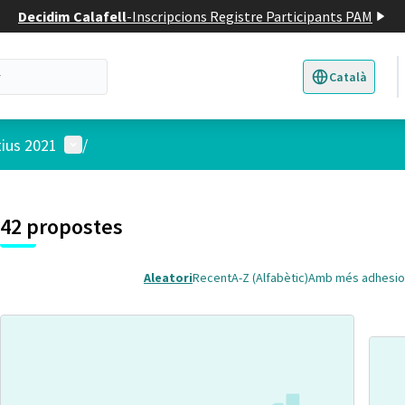
Decidim Calafell
-
Inscripcions Registre Participants PAM
Català
Triar la llengua
E
Menú d'usuari
tius 2021
/
 el mapa
3
t element és un mapa que presenta els components d'aquesta pàgina
42 propostes
Aleatori
Recent
A-Z (Alfabètic)
Amb més adhesio