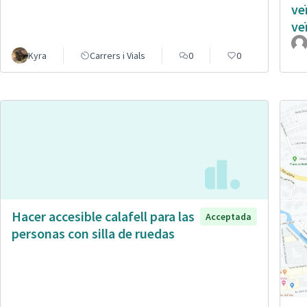
ve
ve
Kyra
Carrers i Vials
0
0
Hacer accesible calafell para las
Acceptada
personas con silla de ruedas