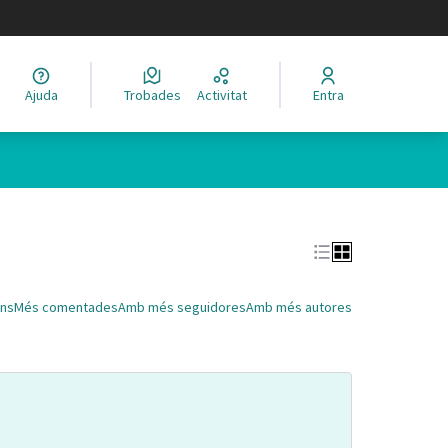
legir el idioma
Ajuda
Trobades
Activitat
Entra
Leaflet
|
©
HERE maps
 com a punts al mapa. L'element es pot fer servir amb un lector 
ns
Més comentades
Amb més seguidores
Amb més autores