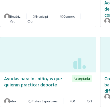
Ac
de
co
Beatriz
Municipi
Comerç
0
0
Ayudas para los niño/as que
Co
Acceptada
quieran practicar deporte
ba
di
Alex
Pistes Esportives
0
2