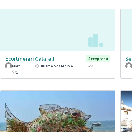
Ecoitinerari Calafell
Se
Acceptada
Marc
Turisme Sostenible
1
1