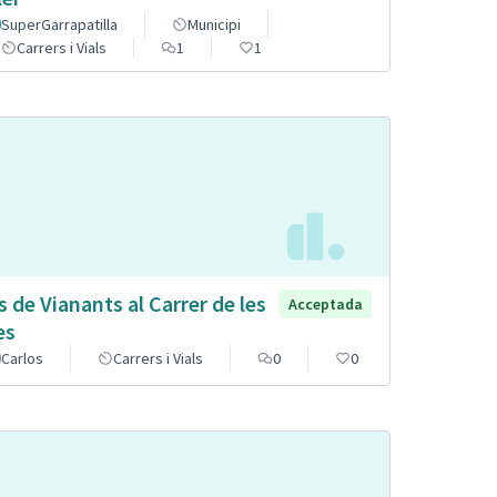
SuperGarrapatilla
Municipi
Carrers i Vials
1
1
s de Vianants al Carrer de les
Acceptada
es
Carlos
Carrers i Vials
0
0