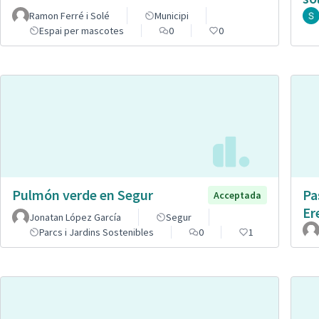
Ramon Ferré i Solé
Municipi
Espai per mascotes
0
0
Pulmón verde en Segur
Pa
Acceptada
Er
Jonatan López García
Segur
Parcs i Jardins Sostenibles
0
1