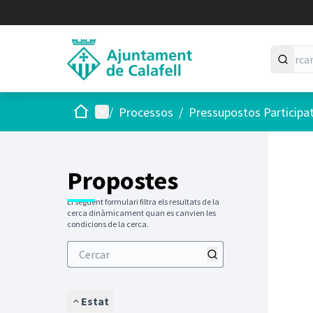
Inici
Menú principal
/
Processos
/
Pressupostos Participa
Saltar
El següen
+
−
Propostes
El següent formulari filtra els resultats de la
cerca dinàmicament quan es canvien les
condicions de la cerca.
Estat