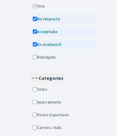
Tots
No resposta
Acceptada
En avaluació
Rebutjada
~ Categories
Totes
Aparcaments
Pistes Esportives
Carrers i Vials