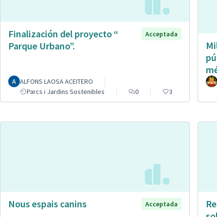
Finalización del proyecto “
Acceptada
Mi
Parque Urbano”.
pú
mé
ALFONS LAOSA ACEITERO
Parcs i Jardins Sostenibles
0
3
Nous espais canins
Re
Acceptada
so