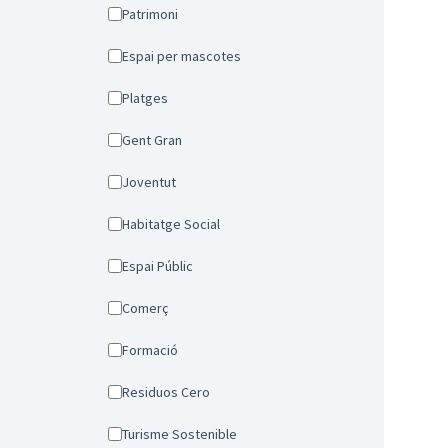
Patrimoni
Espai per mascotes
Platges
Gent Gran
Joventut
Habitatge Social
Espai Públic
Comerç
Formació
Residuos Cero
Turisme Sostenible