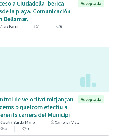
ceso a Ciudadella Iberica
Acceptada
sde la playa. Comunicación
n Bellamar.
Alex Parra
1
6
ntrol de velocitat mitjançan
Acceptada
dems o quelcom efectiu a
ferents carrers del Municipi
Cecilia Sarda Mañe
Carrers i Vials
0
0