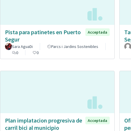
Pista para patinetes en Puerto
Ta
Acceptada
Segur
Se
Sara AguaDi
Parcs i Jardins Sostenibles
0
0
Plan implatacion progresiva de
Of
Acceptada
carril bici al municipio
pe