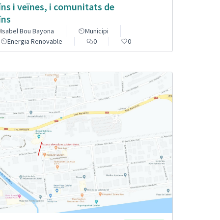
ïns i veïnes, i comunitats de
ïns
Isabel Bou Bayona
Municipi
Energia Renovable
0
0