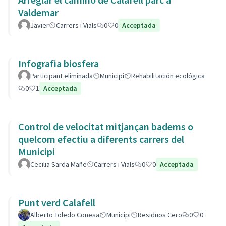
Valdemar
Javier
Carrers i Vials
0
0
Acceptada
Infografia biosfera
Participant eliminada
Municipi
Rehabilitación ecológica
0
1
Acceptada
Control de velocitat mitjançan badems o
quelcom efectiu a diferents carrers del
Municipi
Cecilia Sarda Mañe
Carrers i Vials
0
0
Acceptada
Punt verd Calafell
Alberto Toledo Conesa
Municipi
Residuos Cero
0
0