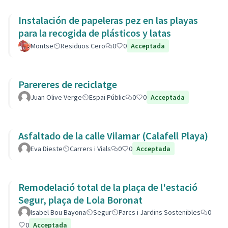
Instalación de papeleras pez en las playas
para la recogida de plásticos y latas
Montse
Residuos Cero
0
0
Acceptada
Parereres de reciclatge
Juan Olive Verge
Espai Públic
0
0
Acceptada
Asfaltado de la calle Vilamar (Calafell Playa)
Eva Dieste
Carrers i Vials
0
0
Acceptada
Remodelació total de la plaça de l'estació
Segur, plaça de Lola Boronat
Isabel Bou Bayona
Segur
Parcs i Jardins Sostenibles
0
0
Acceptada