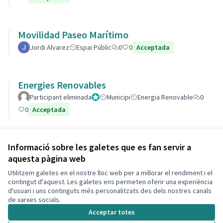
Movilidad Paseo Marítimo
Jordi Alvarez
Espai Públic
0
0
Acceptada
Energies Renovables
Participant eliminada
Administrador
Municipi
Energia Renovable
0
0
Acceptada
Veure totes les propostes retirades
Informació sobre les galetes que es fan servir a
aquesta pàgina web
Utilitzem galetes en el nostre lloc web per a millorar el rendiment i el
Termes i condicions d'ús
contingut d'aquest. Les galetes ens permeten oferir una experiència
Configuració de les galetes
d'usuari i uns continguts més personalitzats des dels nostres canals
Decidim Calafell a X
Decidim Calafell a Facebook
Decidim Calafell a YouTube
Decidim Calafell a GitHub
de xarxes socials.
(Enllaç extern)
(Enllaç extern)
(Enllaç extern)
(Enllaç extern)
Acceptar totes