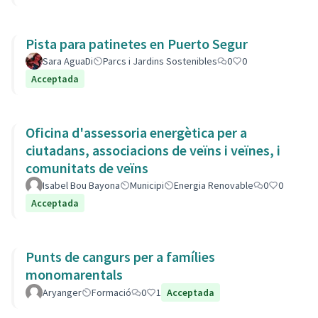
Pista para patinetes en Puerto Segur
Sara AguaDi
Parcs i Jardins Sostenibles
0
0
Acceptada
Oficina d'assessoria energètica per a
ciutadans, associacions de veïns i veïnes, i
comunitats de veïns
Isabel Bou Bayona
Municipi
Energia Renovable
0
0
Acceptada
Punts de cangurs per a famílies
monomarentals
Aryanger
Formació
0
1
Acceptada