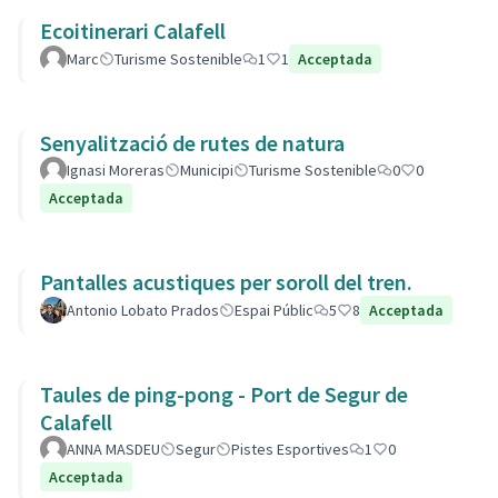
Ecoitinerari Calafell
Marc
Turisme Sostenible
1
1
Acceptada
Senyalització de rutes de natura
Ignasi Moreras
Municipi
Turisme Sostenible
0
0
Acceptada
Pantalles acustiques per soroll del tren.
Antonio Lobato Prados
Espai Públic
5
8
Acceptada
Taules de ping-pong - Port de Segur de
Calafell
ANNA MASDEU
Segur
Pistes Esportives
1
0
Acceptada