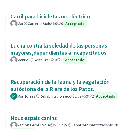
Carril para bicicletas no elèctrico
Mar
Carrers i Vials
0
0
Acceptada
Lucha contra la soledad de las personas
mayores,dependientes e incapacitados
Manuel
Gent Gran
0
1
Acceptada
Recuperación de la fauna y la vegetación
autóctona de la Riera de los Patos.
Mar Torres
Rehabilitación ecológica
0
2
Acceptada
Nous espais canins
Ramon Ferré i Solé
Municipi
Espai per mascotes
0
0