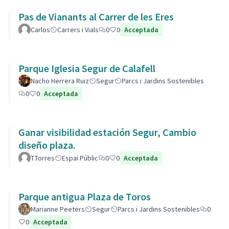
Pas de Vianants al Carrer de les Eres
Carlos
Carrers i Vials
0
0
Acceptada
Parque Iglesia Segur de Calafell
Nacho Herrera Ruiz
Segur
Parcs i Jardins Sostenibles
0
0
Acceptada
Ganar visibilidad estación Segur, Cambio
diseño plaza.
T.Torres
Espai Públic
0
0
Acceptada
Parque antigua Plaza de Toros
Marianne Peeters
Segur
Parcs i Jardins Sostenibles
0
0
Acceptada