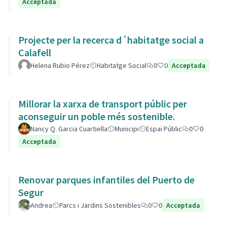
Acceptada
Projecte per la recerca d´habitatge social a
Calafell
Helena Rubio Pérez
Habitatge Social
0
0
Acceptada
Millorar la xarxa de transport públic per
aconseguir un poble més sostenible.
Nancy Q. Garcia Cuartiella
Municipi
Espai Públic
0
0
Acceptada
Renovar parques infantiles del Puerto de
Segur
Andrea
Parcs i Jardins Sostenibles
0
0
Acceptada