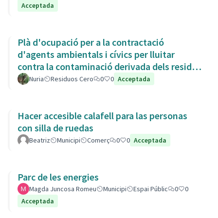
Acceptada
Plà d'ocupació per a la contractació
d'agents ambientals i cívics per lluitar
contra la contaminació derivada dels residus
de la Còvid-19
Nuria
Residuos Cero
0
0
Acceptada
Hacer accesible calafell para las personas
con silla de ruedas
Beatriz
Municipi
Comerç
0
0
Acceptada
Parc de les energies
Magda Juncosa Romeu
Municipi
Espai Públic
0
0
Acceptada