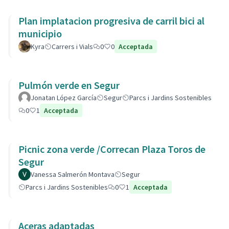
Plan implatacion progresiva de carril bici al
municipio
Kyra
Carrers i Vials
0
0
Acceptada
Pulmón verde en Segur
Jonatan López García
Segur
Parcs i Jardins Sostenibles
0
1
Acceptada
Picnic zona verde /Correcan Plaza Toros de
Segur
Vanessa Salmerón Montava
Segur
Parcs i Jardins Sostenibles
0
1
Acceptada
Aceras adaptadas