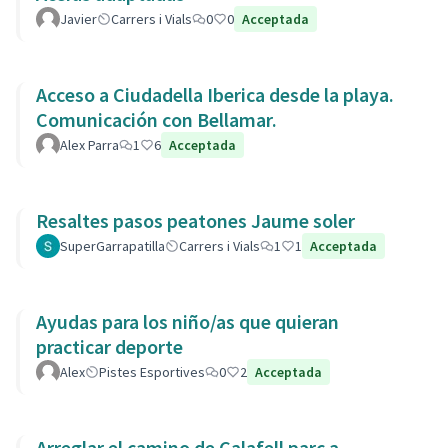
Javier
Carrers i Vials
0
0
Acceptada
Acceso a Ciudadella Iberica desde la playa.
Comunicación con Bellamar.
Alex Parra
1
6
Acceptada
Resaltes pasos peatones Jaume soler
SuperGarrapatilla
Carrers i Vials
1
1
Acceptada
Ayudas para los niño/as que quieran
practicar deporte
Alex
Pistes Esportives
0
2
Acceptada
Arreglar el camino de Calafell parc a