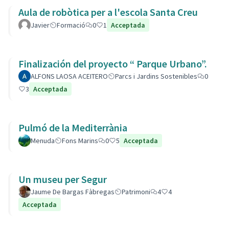
Aula de robòtica per a l'escola Santa Creu
Javier
Formació
0
1
Acceptada
Finalización del proyecto “ Parque Urbano”.
ALFONS LAOSA ACEITERO
Parcs i Jardins Sostenibles
0
3
Acceptada
Pulmó de la Mediterrània
Menuda
Fons Marins
0
5
Acceptada
Un museu per Segur
Jaume De Bargas Fàbregas
Patrimoni
4
4
Acceptada