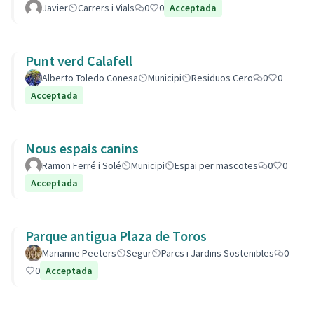
Javier
Carrers i Vials
0
0
Acceptada
Punt verd Calafell
Alberto Toledo Conesa
Municipi
Residuos Cero
0
0
Acceptada
Nous espais canins
Ramon Ferré i Solé
Municipi
Espai per mascotes
0
0
Acceptada
Parque antigua Plaza de Toros
Marianne Peeters
Segur
Parcs i Jardins Sostenibles
0
0
Acceptada