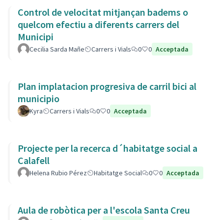
Control de velocitat mitjançan badems o
quelcom efectiu a diferents carrers del
Municipi
Cecilia Sarda Mañe
Carrers i Vials
0
0
Acceptada
Plan implatacion progresiva de carril bici al
municipio
Kyra
Carrers i Vials
0
0
Acceptada
Projecte per la recerca d´habitatge social a
Calafell
Helena Rubio Pérez
Habitatge Social
0
0
Acceptada
Aula de robòtica per a l'escola Santa Creu