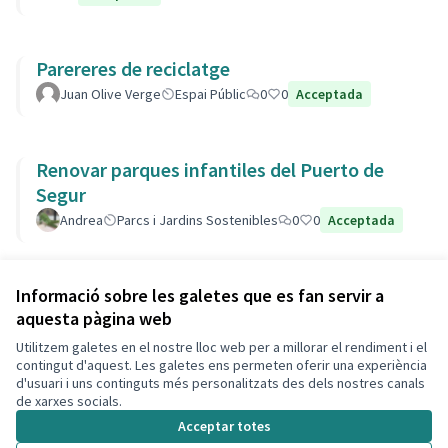
Parereres de reciclatge
Juan Olive Verge
Espai Públic
0
0
Acceptada
Renovar parques infantiles del Puerto de
Segur
Andrea
Parcs i Jardins Sostenibles
0
0
Acceptada
Veure totes les propostes retirades
Informació sobre les galetes que es fan servir a
aquesta pàgina web
Utilitzem galetes en el nostre lloc web per a millorar el rendiment i el
Termes i condicions d'ús
contingut d'aquest. Les galetes ens permeten oferir una experiència
Configuració de les galetes
d'usuari i uns continguts més personalitzats des dels nostres canals
Decidim Calafell a X
Decidim Calafell a Facebook
Decidim Calafell a YouTube
Decidim Calafell a GitHub
de xarxes socials.
(Enllaç extern)
(Enllaç extern)
(Enllaç extern)
(Enllaç extern)
Acceptar totes