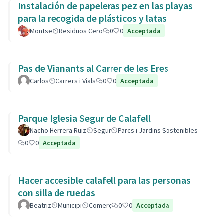
Instalación de papeleras pez en las playas
para la recogida de plásticos y latas
Montse
Residuos Cero
0
0
Acceptada
Pas de Vianants al Carrer de les Eres
Carlos
Carrers i Vials
0
0
Acceptada
Parque Iglesia Segur de Calafell
Nacho Herrera Ruiz
Segur
Parcs i Jardins Sostenibles
0
0
Acceptada
Hacer accesible calafell para las personas
con silla de ruedas
Beatriz
Municipi
Comerç
0
0
Acceptada