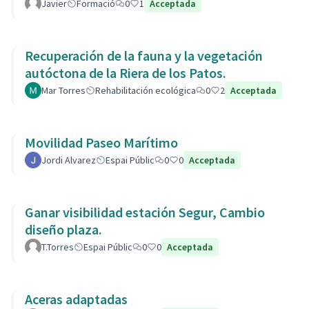
Javier
Formació
0
1
Acceptada
Recuperación de la fauna y la vegetación
autóctona de la Riera de los Patos.
Mar Torres
Rehabilitación ecológica
0
2
Acceptada
Movilidad Paseo Marítimo
Jordi Alvarez
Espai Públic
0
0
Acceptada
Ganar visibilidad estación Segur, Cambio
diseño plaza.
T.Torres
Espai Públic
0
0
Acceptada
Aceras adaptadas