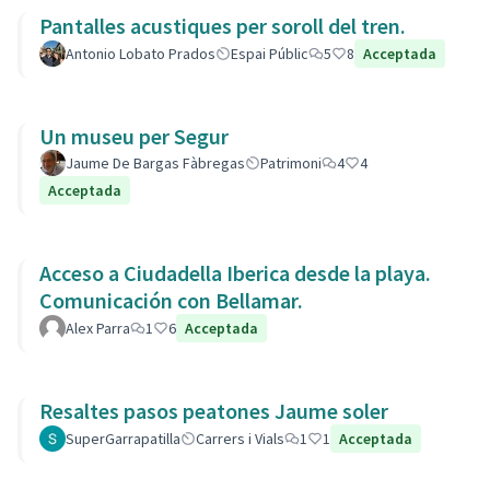
Pantalles acustiques per soroll del tren.
Antonio Lobato Prados
Espai Públic
5
8
Acceptada
Un museu per Segur
Jaume De Bargas Fàbregas
Patrimoni
4
4
Acceptada
Acceso a Ciudadella Iberica desde la playa.
Comunicación con Bellamar.
Alex Parra
1
6
Acceptada
Resaltes pasos peatones Jaume soler
SuperGarrapatilla
Carrers i Vials
1
1
Acceptada