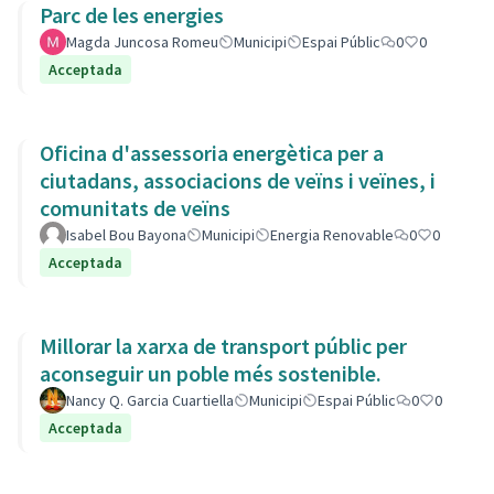
Parc de les energies
Magda Juncosa Romeu
Municipi
Espai Públic
0
0
Acceptada
Oficina d'assessoria energètica per a
ciutadans, associacions de veïns i veïnes, i
comunitats de veïns
Isabel Bou Bayona
Municipi
Energia Renovable
0
0
Acceptada
Millorar la xarxa de transport públic per
aconseguir un poble més sostenible.
Nancy Q. Garcia Cuartiella
Municipi
Espai Públic
0
0
Acceptada