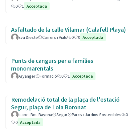
0
1
Acceptada
Asfaltado de la calle Vilamar (Calafell Playa)
Eva Dieste
Carrers i Vials
0
0
Acceptada
Punts de cangurs per a famílies
monomarentals
Aryanger
Formació
0
1
Acceptada
Remodelació total de la plaça de l'estació
Segur, plaça de Lola Boronat
Isabel Bou Bayona
Segur
Parcs i Jardins Sostenibles
0
0
Acceptada