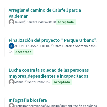
Arreglar el camino de Calafell parc a
Valdemar
Javier
Carrers i Vials
0
0
Acceptada
Finalización del proyecto “ Parque Urbano”.
ALFONS LAOSA ACEITERO
Parcs i Jardins Sostenibles
0
3
Acceptada
Lucha contra la soledad de las personas
mayores,dependientes e incapacitados
Manuel
Gent Gran
0
1
Acceptada
Infografia biosfera
Participant eliminada
Municipi
Rehabilitación ecológica