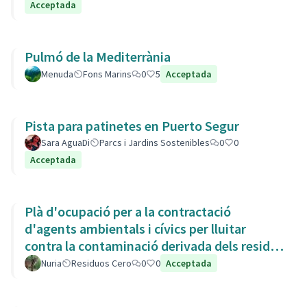
Acceptada
Pulmó de la Mediterrània
Menuda
Fons Marins
0
5
Acceptada
Pista para patinetes en Puerto Segur
Sara AguaDi
Parcs i Jardins Sostenibles
0
0
Acceptada
Plà d'ocupació per a la contractació
d'agents ambientals i cívics per lluitar
contra la contaminació derivada dels residus
de la Còvid-19
Nuria
Residuos Cero
0
0
Acceptada