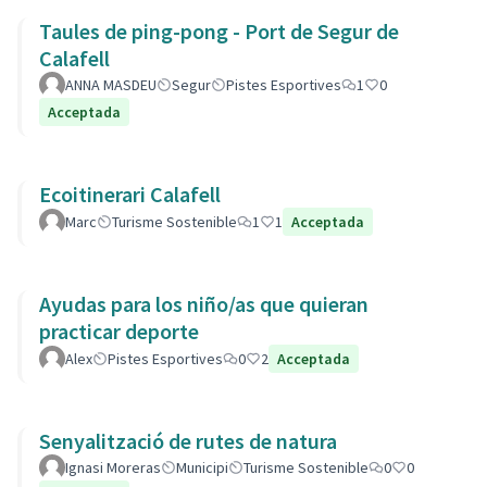
Taules de ping-pong - Port de Segur de
Calafell
ANNA MASDEU
Segur
Pistes Esportives
1
0
Acceptada
Ecoitinerari Calafell
Marc
Turisme Sostenible
1
1
Acceptada
Ayudas para los niño/as que quieran
practicar deporte
Alex
Pistes Esportives
0
2
Acceptada
Senyalització de rutes de natura
Ignasi Moreras
Municipi
Turisme Sostenible
0
0