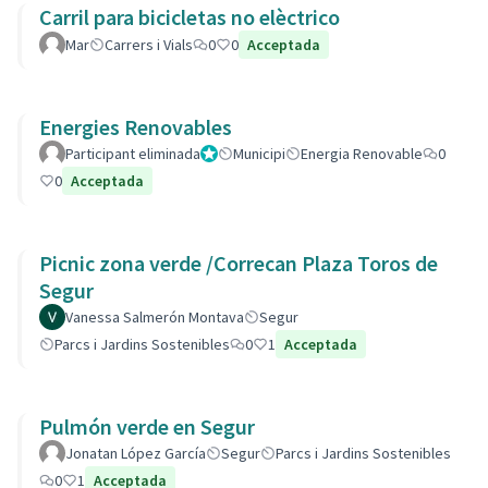
Carril para bicicletas no elèctrico
Mar
Carrers i Vials
0
0
Acceptada
Energies Renovables
Participant eliminada
Administrador
Municipi
Energia Renovable
0
0
Acceptada
Picnic zona verde /Correcan Plaza Toros de
Segur
Vanessa Salmerón Montava
Segur
Parcs i Jardins Sostenibles
0
1
Acceptada
Pulmón verde en Segur
Jonatan López García
Segur
Parcs i Jardins Sostenibles
0
1
Acceptada