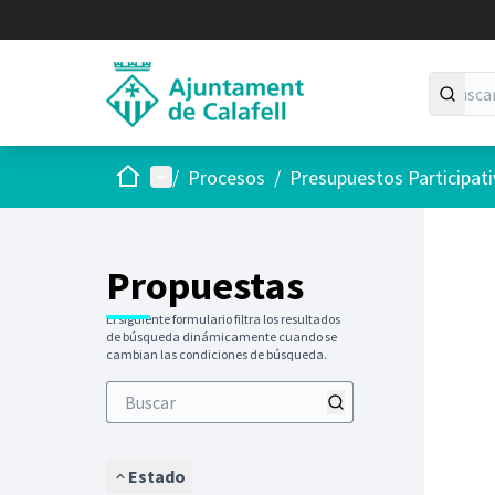
Inicio
Menú principal
/
Procesos
/
Presupuestos Participat
Saltar
El siguie
+
−
Propuestas
El siguiente formulario filtra los resultados
de búsqueda dinámicamente cuando se
cambian las condiciones de búsqueda.
Estado