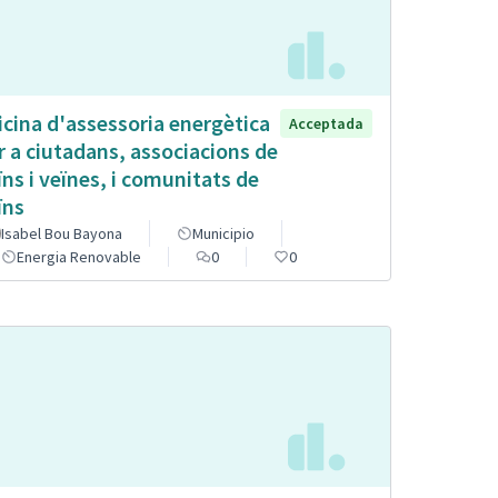
icina d'assessoria energètica
Acceptada
r a ciutadans, associacions de
ïns i veïnes, i comunitats de
ïns
Isabel Bou Bayona
Municipio
Energia Renovable
0
0