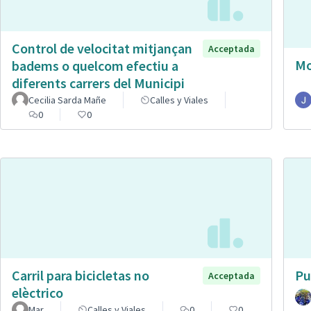
Control de velocitat mitjançan
Acceptada
Mo
badems o quelcom efectiu a
diferents carrers del Municipi
Cecilia Sarda Mañe
Calles y Viales
0
0
Carril para bicicletas no
Pu
Acceptada
elèctrico
Mar
Calles y Viales
0
0