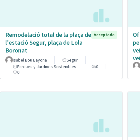
Remodelació total de la plaça de
Of
Acceptada
l'estació Segur, plaça de Lola
pe
Boronat
ve
ve
Isabel Bou Bayona
Segur
Parques y Jardines Sostenibles
0
0