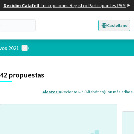
Decidim Calafell
-
Inscripciones Registro Participantes PAM
Castellano
Triar la llengua
E
Menú de usuario
ivos 2021
/
 el mapa
2
nte elemento es un mapa que presenta los componentes de esta pág
42 propuestas
Aleatorio
Reciente
A-Z (Alfabético)
Con más adhes