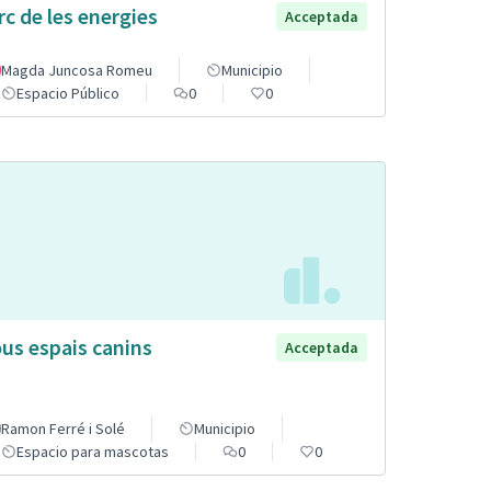
rc de les energies
Acceptada
Magda Juncosa Romeu
Municipio
Espacio Público
0
0
us espais canins
Acceptada
Ramon Ferré i Solé
Municipio
Espacio para mascotas
0
0