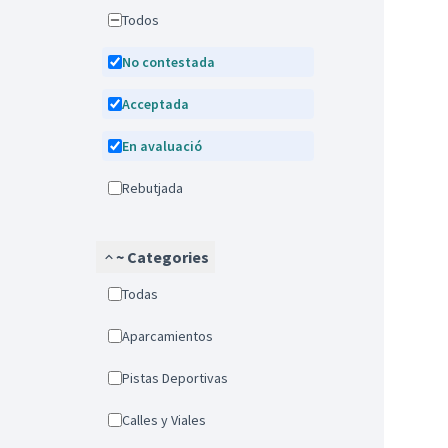
Todos
No contestada
Acceptada
En avaluació
Rebutjada
~ Categories
Todas
Aparcamientos
Pistas Deportivas
Calles y Viales