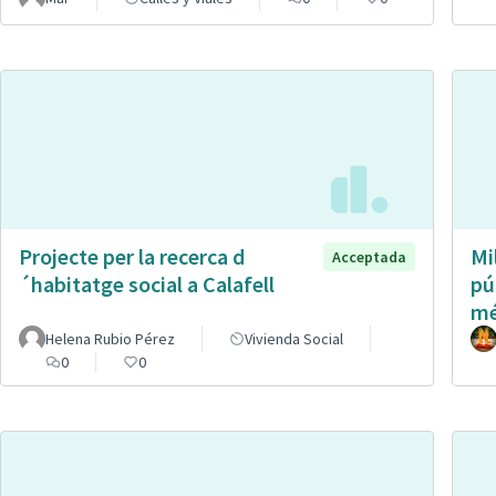
Projecte per la recerca d
Mi
Acceptada
´habitatge social a Calafell
pú
mé
Helena Rubio Pérez
Vivienda Social
0
0