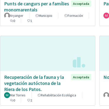
Punts de cangurs per a famílies
Pa
Acceptada
monomarentals
Aryanger
Municipio
Formación
0
1
Recuperación de la fauna y la
No
Acceptada
vegetación autóctona de la
Riera de los Patos.
Mar Torres
Rehabilitación Ecológica
0
2