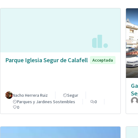
Parque Iglesia Segur de Calafell
Acceptada
Ga
Se
Nacho Herrera Ruiz
Segur
Parques y Jardines Sostenibles
0
0