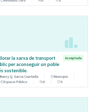
Residuos Cero
0
0
llorar la xarxa de transport
Acceptada
blic per aconseguir un poble
s sostenible.
Nancy Q. Garcia Cuartiella
Municipio
Espacio Público
0
0