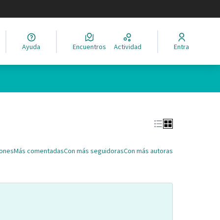
legir el idioma
Ayuda
Encuentros
Actividad
Entra
Leaflet
|
©
HERE maps
ina como puntos en el mapa. El elemento se puede utilizar con un 
iones
Más comentadas
Con más seguidoras
Con más autoras