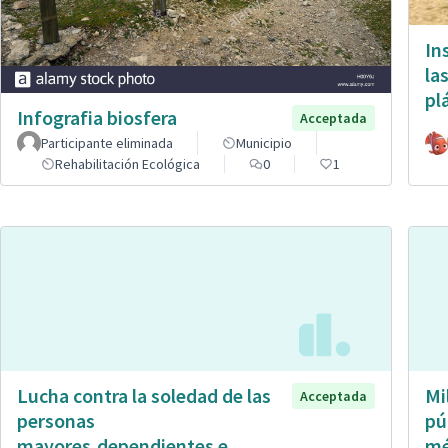
In
la
pl
Infografia biosfera
Acceptada
Participante eliminada
Municipio
Rehabilitación Ecológica
0
1
Lucha contra la soledad de las
Mi
Acceptada
personas
pú
mayores,dependientes e
mé