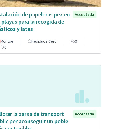
stalación de papeleras pez en
Acceptada
s playas para la recogida de
ásticos y latas
Montse
Residuos Cero
0
0
llorar la xarxa de transport
Acceptada
blic per aconseguir un poble
s sostenible.