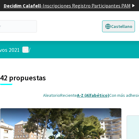
Decidim Calafell
-
Inscripciones Registro Participantes PAM
Castellano
Triar la llengua
E
Menú de usuario
ivos 2021
/
 el mapa
3
nte elemento es un mapa que presenta los componentes de esta pág
42 propuestas
Aleatorio
Reciente
A-Z (Alfabético)
Con más adhes