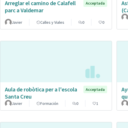
Arreglar el camino de Calafell
As
Acceptada
parc a Valdemar
(C
Javier
Calles y Viales
0
0
Aula de robòtica per a l'escola
Ay
Acceptada
Santa Creu
qu
Javier
Formación
0
1