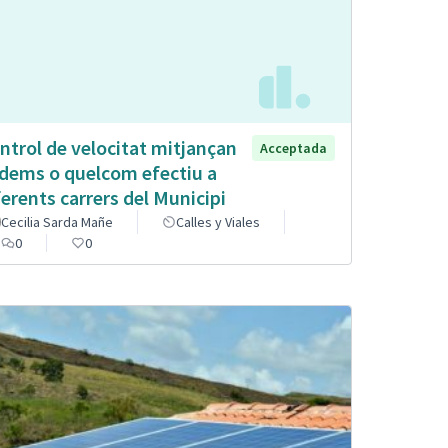
ntrol de velocitat mitjançan
Acceptada
dems o quelcom efectiu a
ferents carrers del Municipi
Cecilia Sarda Mañe
Calles y Viales
0
0