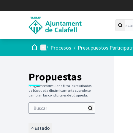
Inicio
Menú principal
/
Procesos
/
Presupuestos Participat
Saltar
El siguie
+
−
Propuestas
El siguiente formulario filtra los resultados
de búsqueda dinámicamente cuando se
cambian las condiciones de búsqueda.
Estado