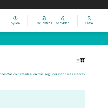
legir el idioma
Ayuda
Encuentros
Actividad
Entra
Leaflet
|
©
HERE maps
ina como puntos en el mapa. El elemento se puede utilizar con un 
iones
Más comentadas
Con más seguidoras
Con más autoras