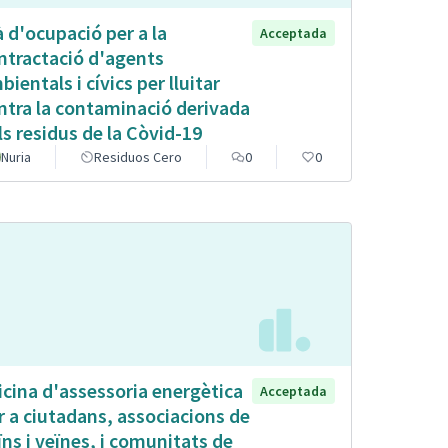
à d'ocupació per a la
Acceptada
ntractació d'agents
bientals i cívics per lluitar
ntra la contaminació derivada
ls residus de la Còvid-19
Nuria
Residuos Cero
0
0
icina d'assessoria energètica
Acceptada
r a ciutadans, associacions de
ïns i veïnes, i comunitats de