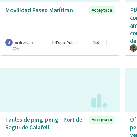
Movilidad Paseo Marítimo
Pl
Acceptada
co
am
co
de
Jordi Alvarez
Espai Públic
0
0
Taules de ping-pong - Port de
Of
Acceptada
Segur de Calafell
pe
ve