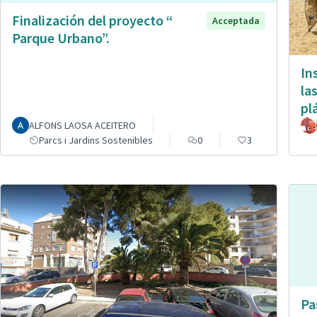
Finalización del proyecto “
Acceptada
Parque Urbano”.
In
la
pl
ALFONS LAOSA ACEITERO
Parcs i Jardins Sostenibles
0
3
Pa