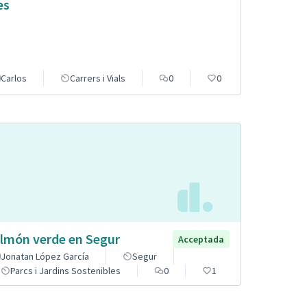
es
Carlos
Carrers i Vials
0
0
lmón verde en Segur
Acceptada
Jonatan López García
Segur
Parcs i Jardins Sostenibles
0
1