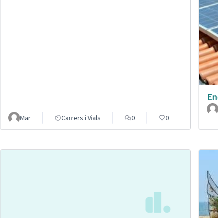
En
Mar
Carrers i Vials
0
0