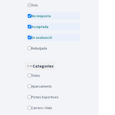
Tots
No resposta
Acceptada
En avaluació
Rebutjada
~ Categories
Totes
Aparcaments
Pistes Esportives
Carrers i Vials