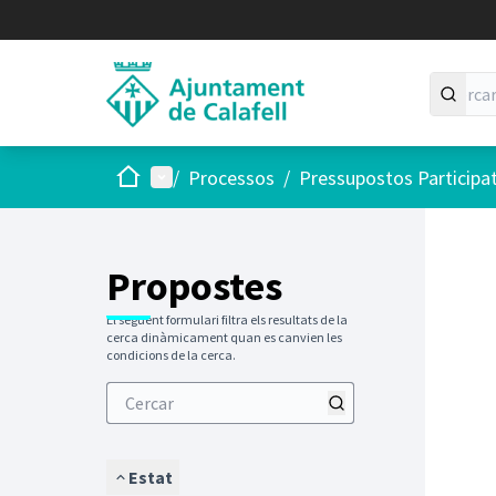
Inici
Menú principal
/
Processos
/
Pressupostos Participa
Saltar
El següen
+
−
Propostes
El següent formulari filtra els resultats de la
cerca dinàmicament quan es canvien les
condicions de la cerca.
Estat