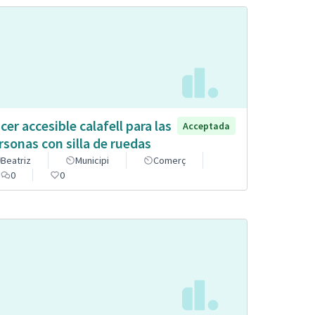
cer accesible calafell para las
Acceptada
rsonas con silla de ruedas
Beatriz
Municipi
Comerç
0
0