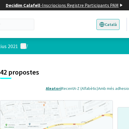
Decidim Calafell
-
Inscripcions Registre Participants PAM
Català
Triar la llengua
E
Menú d'usuari
tius 2021
/
 el mapa
t element és un mapa que presenta els components d'aquesta pàgina
6
42 propostes
Aleatori
Recent
A-Z (Alfabètic)
Amb més adhesio