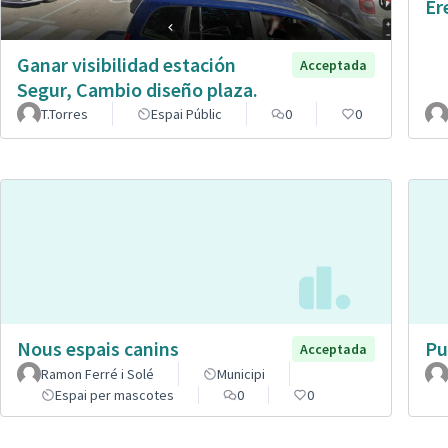
Er
Ganar visibilidad estación
Acceptada
Segur, Cambio diseño plaza.
T.Torres
Espai Públic
0
0
Nous espais canins
Pu
Acceptada
Ramon Ferré i Solé
Municipi
Espai per mascotes
0
0