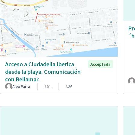
Pr
´h
Acceso a Ciudadella Iberica
Acceptada
desde la playa. Comunicación
con Bellamar.
Alex Parra
1
6