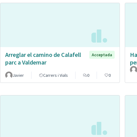
Arreglar el camino de Calafell
Ha
Acceptada
parc a Valdemar
pe
Javier
Carrers i Vials
0
0