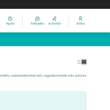
legir el idioma
Ajuda
Trobades
Activitat
Entra
Leaflet
|
©
HERE maps
 com a punts al mapa. L'element es pot fer servir amb un lector 
ns
Més comentades
Amb més seguidores
Amb més autores