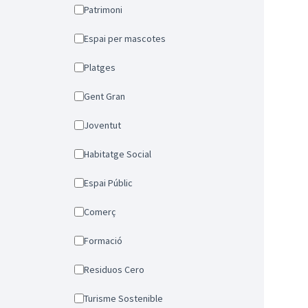
Patrimoni
Espai per mascotes
Platges
Gent Gran
Joventut
Habitatge Social
Espai Públic
Comerç
Formació
Residuos Cero
Turisme Sostenible