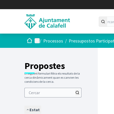
Inici
Menú principal
/
Processos
/
Pressupostos Participa
Saltar
El següen
+
−
Propostes
El següent formulari filtra els resultats de la
cerca dinàmicament quan es canvien les
condicions de la cerca.
Estat