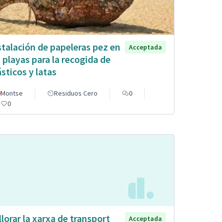
stalación de papeleras pez en
Acceptada
s playas para la recogida de
ásticos y latas
Montse
Residuos Cero
0
0
llorar la xarxa de transport
Acceptada