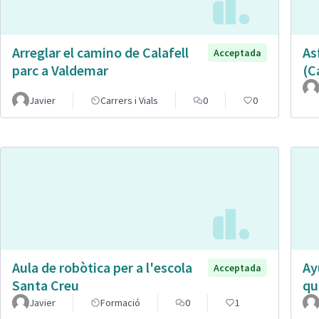
Arreglar el camino de Calafell
As
Acceptada
parc a Valdemar
(C
Javier
Carrers i Vials
0
0
Aula de robòtica per a l'escola
Ay
Acceptada
Santa Creu
qu
Javier
Formació
0
1