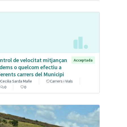
ntrol de velocitat mitjançan
Acceptada
dems o quelcom efectiu a
ferents carrers del Municipi
Cecilia Sarda Mañe
Carrers i Vials
0
0