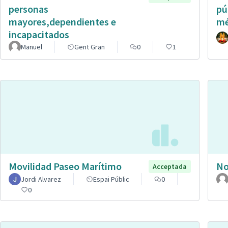
personas
pú
mayores,dependientes e
mé
incapacitados
Manuel
Gent Gran
0
1
Movilidad Paseo Marítimo
No
Acceptada
Jordi Alvarez
Espai Públic
0
0