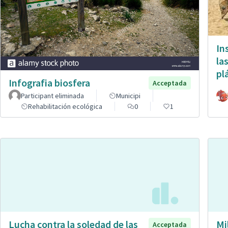
In
la
pl
Infografia biosfera
Acceptada
Participant eliminada
Municipi
Rehabilitación ecológica
0
1
Lucha contra la soledad de las
Mi
Acceptada