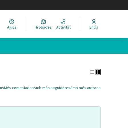
legir el idioma
Ajuda
Trobades
Activitat
Entra
Leaflet
|
©
HERE maps
 com a punts al mapa. L'element es pot fer servir amb un lector 
ns
Més comentades
Amb més seguidores
Amb més autores