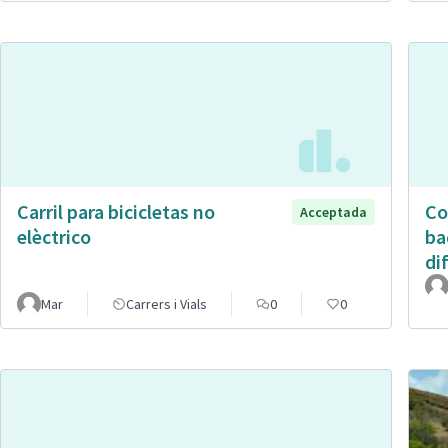
Carril para bicicletas no
Co
Acceptada
elèctrico
ba
di
Mar
Carrers i Vials
0
0