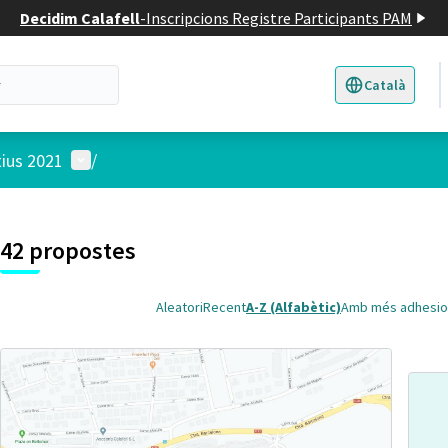
Decidim Calafell
-
Inscripcions Registre Participants PAM
Català
Triar la llengua
E
Menú d'usuari
tius 2021
/
 el mapa
t element és un mapa que presenta els components d'aquesta pàgina
7
42 propostes
Aleatori
Recent
A-Z (Alfabètic)
Amb més adhesio