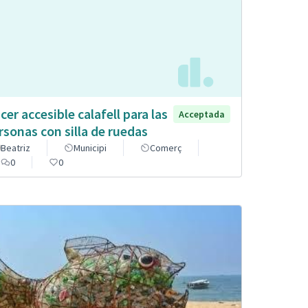
cer accesible calafell para las
Acceptada
rsonas con silla de ruedas
Beatriz
Municipi
Comerç
0
0