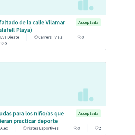
faltado de la calle Vilamar
Acceptada
alafell Playa)
Eva Dieste
Carrers i Vials
0
0
udas para los niño/as que
Acceptada
ieran practicar deporte
Alex
Pistes Esportives
0
2