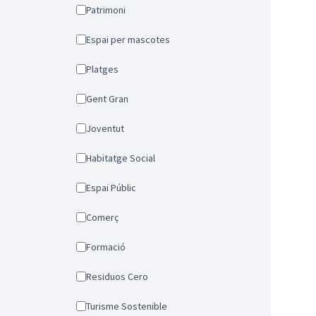
Patrimoni
Espai per mascotes
Platges
Gent Gran
Joventut
Habitatge Social
Espai Públic
Comerç
Formació
Residuos Cero
Turisme Sostenible