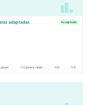
eras adaptadas
Acceptada
Javier
Carrers i Vials
0
0