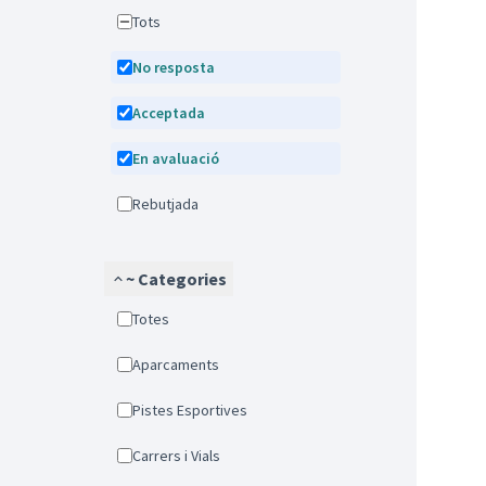
Tots
No resposta
Acceptada
En avaluació
Rebutjada
~ Categories
Totes
Aparcaments
Pistes Esportives
Carrers i Vials