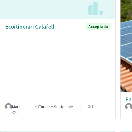
Ecoitinerari Calafell
Acceptada
En
Marc
Turisme Sostenible
1
1