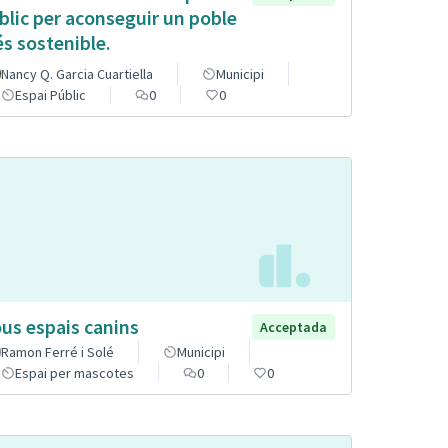
blic per aconseguir un poble
s sostenible.
Nancy Q. Garcia Cuartiella
Municipi
Espai Públic
0
0
us espais canins
Acceptada
Ramon Ferré i Solé
Municipi
Espai per mascotes
0
0