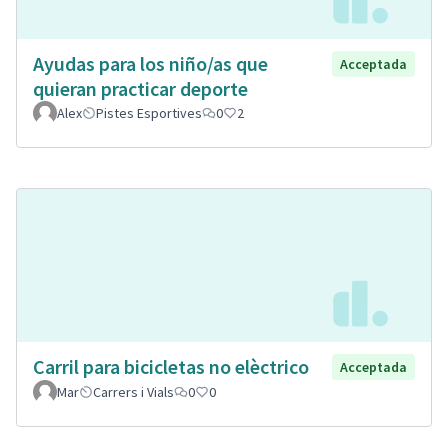
Ayudas para los niño/as que
Acceptada
quieran practicar deporte
Alex
Pistes Esportives
0
2
Carril para bicicletas no elèctrico
Acceptada
Mar
Carrers i Vials
0
0