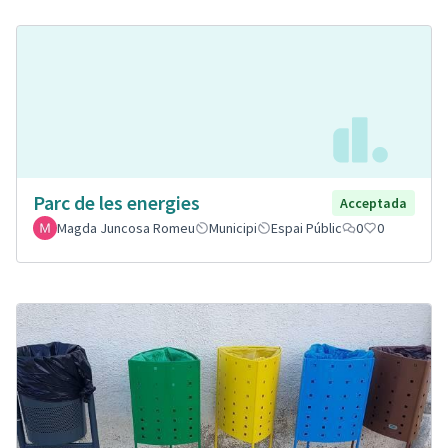
Parc de les energies
Acceptada
Magda Juncosa Romeu
Municipi
Espai Públic
0
0