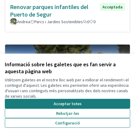
Renovar parques infantiles del
Acceptada
Puerto de Segur
Andrea
Parcs i Jardins Sostenibles
0
0
Informació sobre les galetes que es fan servir a
aquesta pàgina web
Utilitzem galetes en el nostre lloc web per a millorar el rendiment i el
contingut d'aquest. Les galetes ens permeten oferir una experiència
d'usuari i uns continguts més personalitzats des dels nostres canals
de xarxes socials.
Acceptar totes
Rebutjar-les
Configuració
Ganar visibilidad estación Segur,
Acceptada
Cambio diseño plaza.