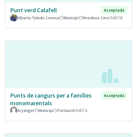
Punt verd Calafell
Acceptada
Alberto Toledo Conesa
Municipi
Residuos Cero
0
0
Punts de cangurs per a famílies
Acceptada
monomarentals
Aryanger
Municipi
Formació
0
1