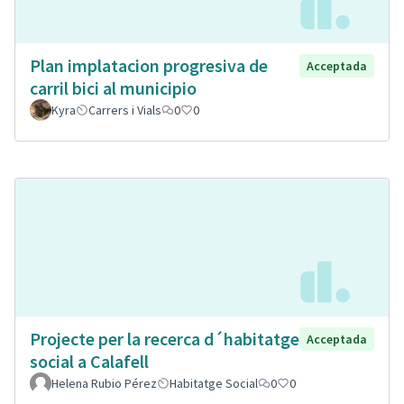
Plan implatacion progresiva de
Acceptada
carril bici al municipio
Kyra
Carrers i Vials
0
0
Projecte per la recerca d´habitatge
Acceptada
social a Calafell
Helena Rubio Pérez
Habitatge Social
0
0