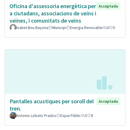
Oficina d'assessoria energètica per
Acceptada
a ciutadans, associacions de veïns i
veïnes, i comunitats de veïns
Isabel Bou Bayona
Municipi
Energia Renovable
0
0
Pantalles acustiques per soroll del
Acceptada
tren.
Antonio Lobato Prados
Espai Públic
5
8