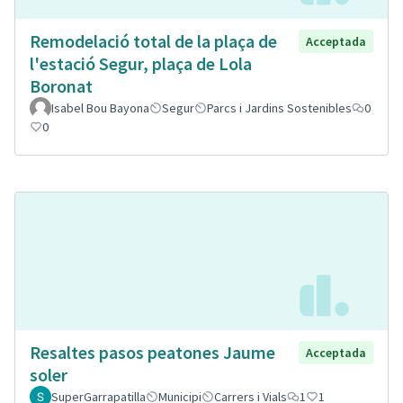
Remodelació total de la plaça de
Acceptada
l'estació Segur, plaça de Lola
Boronat
Isabel Bou Bayona
Segur
Parcs i Jardins Sostenibles
0
0
Resaltes pasos peatones Jaume
Acceptada
soler
SuperGarrapatilla
Municipi
Carrers i Vials
1
1