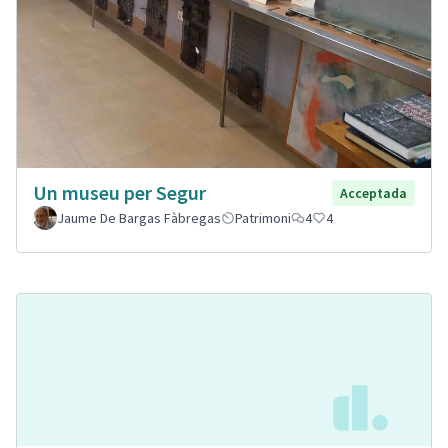
Un museu per Segur
Acceptada
Jaume De Bargas Fàbregas
Patrimoni
4
4