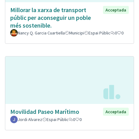
Millorar la xarxa de transport
Acceptada
públic per aconseguir un poble
més sostenible.
Nancy Q. Garcia Cuartiella
Municipi
Espai Públic
0
0
Movilidad Paseo Marítimo
Acceptada
Jordi Alvarez
Espai Públic
0
0