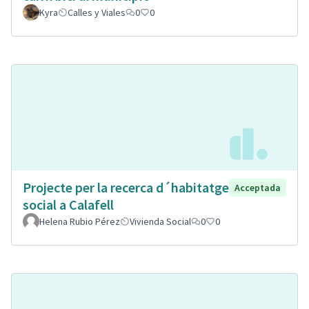
Kyra
Calles y Viales
0
0
Projecte per la recerca d´habitatge
Acceptada
social a Calafell
Helena Rubio Pérez
Vivienda Social
0
0