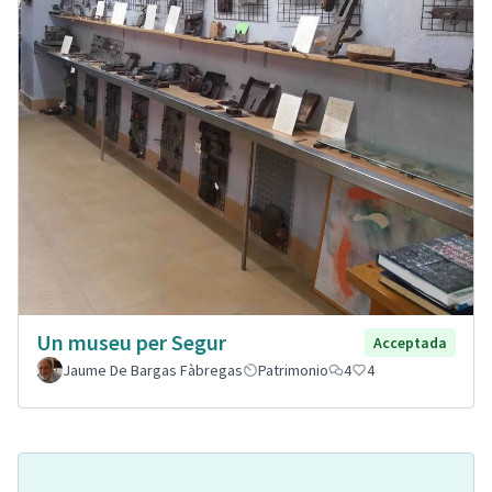
Un museu per Segur
Acceptada
Jaume De Bargas Fàbregas
Patrimonio
4
4