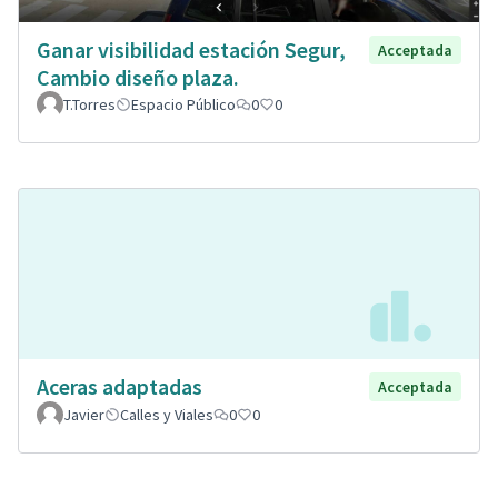
Ganar visibilidad estación Segur,
Acceptada
Cambio diseño plaza.
T.Torres
Espacio Público
0
0
Aceras adaptadas
Acceptada
Javier
Calles y Viales
0
0