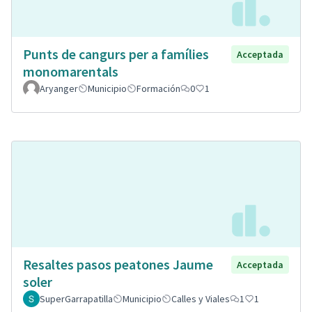
Punts de cangurs per a famílies
Acceptada
monomarentals
Aryanger
Municipio
Formación
0
1
Resaltes pasos peatones Jaume
Acceptada
soler
SuperGarrapatilla
Municipio
Calles y Viales
1
1