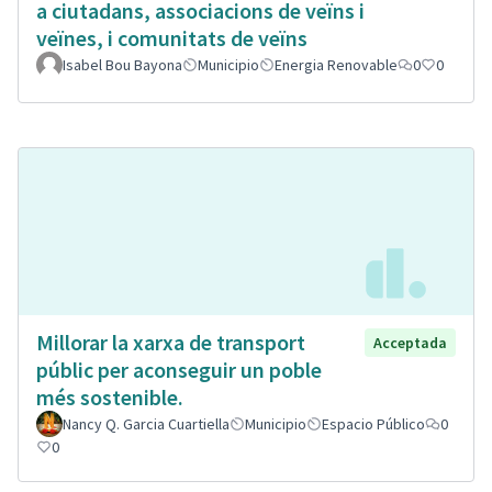
a ciutadans, associacions de veïns i
veïnes, i comunitats de veïns
Isabel Bou Bayona
Municipio
Energia Renovable
0
0
Millorar la xarxa de transport
Acceptada
públic per aconseguir un poble
més sostenible.
Nancy Q. Garcia Cuartiella
Municipio
Espacio Público
0
0