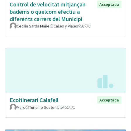
Control de velocitat mitjançan
Acceptada
badems o quelcom efectiu a
diferents carrers del Municipi
Cecilia Sarda Mañe
Calles y Viales
0
0
Ecoitinerari Calafell
Acceptada
Marc
Turismo Sostenible
1
1