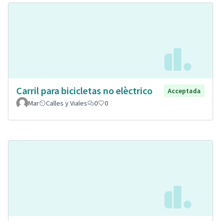
Carril para bicicletas no elèctrico
Acceptada
Mar
Calles y Viales
0
0