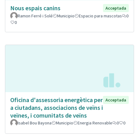
Nous espais canins
Acceptada
Ramon Ferré i Solé
Municipio
Espacio para mascotas
0
0
Oficina d'assessoria energètica per
Acceptada
a ciutadans, associacions de veïns i
veïnes, i comunitats de veïns
Isabel Bou Bayona
Municipio
Energia Renovable
0
0