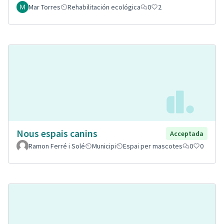
Mar Torres
Rehabilitación ecológica
0
2
Nous espais canins
Acceptada
Ramon Ferré i Solé
Municipi
Espai per mascotes
0
0