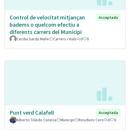
Control de velocitat mitjançan
Acceptada
badems o quelcom efectiu a
diferents carrers del Municipi
Cecilia Sarda Mañe
Carrers i Vials
0
0
Punt verd Calafell
Acceptada
Alberto Toledo Conesa
Municipi
Residuos Cero
0
0