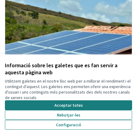
Informació sobre les galetes que es fan servir a
aquesta pàgina web
Utilitzem galetes en el nostre lloc web per a millorar el rendiment i el
contingut d'aquest. Les galetes ens permeten oferir una experiència
d'usuari i uns continguts més personalitzats des dels nostres canals
de xarxes socials.
Acceptar totes
Rebutjar-les
Configuració
Energies Renovables
Acceptada
Participant eliminada
Administrador
Municipi
Energia Renovable
0