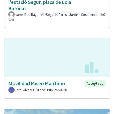
l'estació Segur, plaça de Lola
Boronat
Isabel Bou Bayona
Segur
Parcs i Jardins Sostenibles
0
0
Movilidad Paseo Marítimo
Acceptada
Jordi Alvarez
Espai Públic
0
0