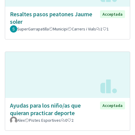
Resaltes pasos peatones Jaume
Acceptada
soler
SuperGarrapatilla
Municipi
Carrers i Vials
1
1
Ayudas para los niño/as que
Acceptada
quieran practicar deporte
Alex
Pistes Esportives
0
2