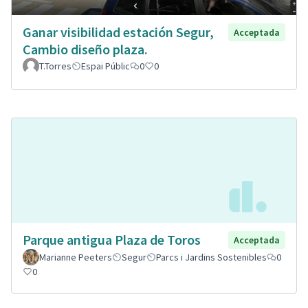
Ganar visibilidad estación Segur,
Acceptada
Cambio diseño plaza.
T.Torres
Espai Públic
0
0
Parque antigua Plaza de Toros
Acceptada
Marianne Peeters
Segur
Parcs i Jardins Sostenibles
0
0