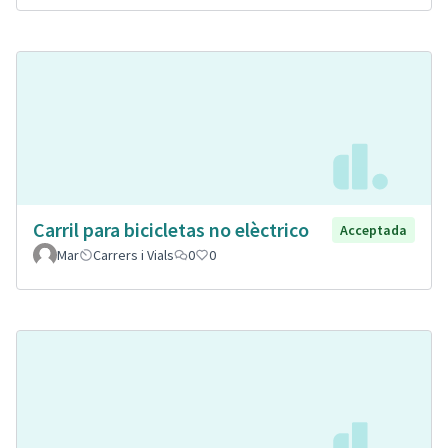
Carril para bicicletas no elèctrico
Acceptada
Mar
Carrers i Vials
0
0