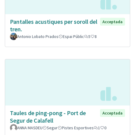
Pantalles acustiques per soroll del
Acceptada
tren.
Antonio Lobato Prados
Espai Públic
5
8
Taules de ping-pong - Port de
Acceptada
Segur de Calafell
ANNA MASDEU
Segur
Pistes Esportives
1
0