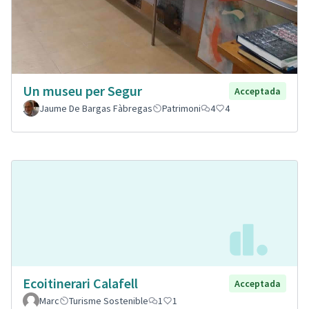
Un museu per Segur
Acceptada
Jaume De Bargas Fàbregas
Patrimoni
4
4
Ecoitinerari Calafell
Acceptada
Marc
Turisme Sostenible
1
1