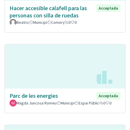
Hacer accesible calafell para las
Acceptada
personas con silla de ruedas
Beatriz
Municipi
Comerç
0
0
Parc de les energies
Acceptada
Magda Juncosa Romeu
Municipi
Espai Públic
0
0