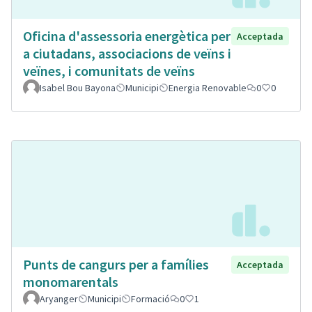
Oficina d'assessoria energètica per
Acceptada
a ciutadans, associacions de veïns i
veïnes, i comunitats de veïns
Isabel Bou Bayona
Municipi
Energia Renovable
0
0
Punts de cangurs per a famílies
Acceptada
monomarentals
Aryanger
Municipi
Formació
0
1