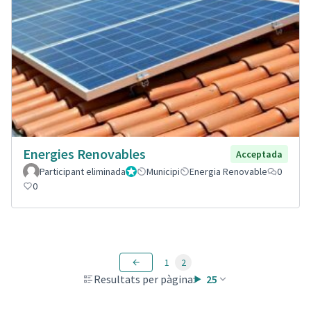
Energies Renovables
Acceptada
Participant eliminada
Administrador
Municipi
Energia Renovable
0
0
1
2
Resultats per pàgina:
25