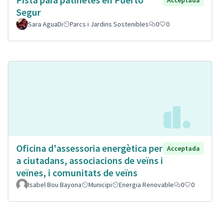
Segur
Sara AguaDi
Parcs i Jardins Sostenibles
0
0
Oficina d'assessoria energètica per
Acceptada
a ciutadans, associacions de veïns i
veïnes, i comunitats de veïns
Isabel Bou Bayona
Municipi
Energia Renovable
0
0