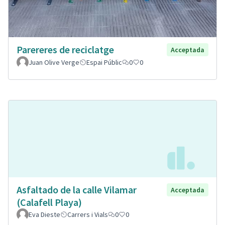
Parereres de reciclatge
Acceptada
Juan Olive Verge
Espai Públic
0
0
Asfaltado de la calle Vilamar
Acceptada
(Calafell Playa)
Eva Dieste
Carrers i Vials
0
0