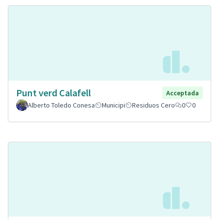
Punt verd Calafell
Acceptada
Alberto Toledo Conesa
Municipi
Residuos Cero
0
0