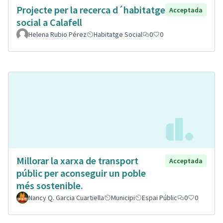
Projecte per la recerca d´habitatge
Acceptada
social a Calafell
Helena Rubio Pérez
Habitatge Social
0
0
Millorar la xarxa de transport
Acceptada
públic per aconseguir un poble
més sostenible.
Nancy Q. Garcia Cuartiella
Municipi
Espai Públic
0
0