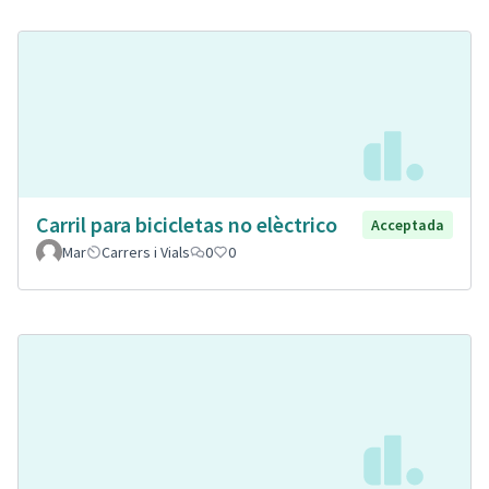
Carril para bicicletas no elèctrico
Acceptada
Mar
Carrers i Vials
0
0