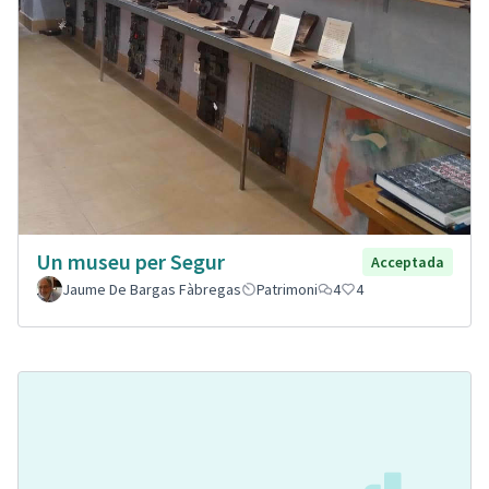
Un museu per Segur
Acceptada
Jaume De Bargas Fàbregas
Patrimoni
4
4