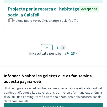
Projecte per la recerca d´habitatge
Acceptada
social a Calafell
Helena Rubio Pérez
Habitatge Social
0
0
1
2
Resultats per pàgina:
25
Veure totes les propostes retirades
Informació sobre les galetes que es fan servir a
aquesta pàgina web
Utilitzem galetes en el nostre lloc web per a millorar el rendiment i el
Termes i condicions d'ús
contingut d'aquest. Les galetes ens permeten oferir una experiència
Configuració de les galetes
d'usuari i uns continguts més personalitzats des dels nostres canals
Decidim Calafell a X
Decidim Calafell a Facebook
Decidim Calafell a YouTube
Decidim Calafell a GitHub
de xarxes socials.
(Enllaç extern)
(Enllaç extern)
(Enllaç extern)
(Enllaç extern)