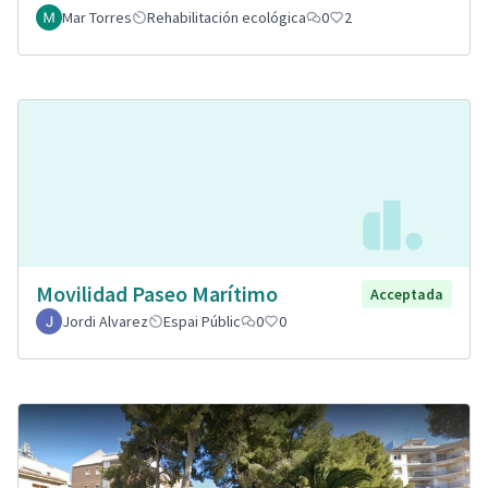
Mar Torres
Rehabilitación ecológica
0
2
Movilidad Paseo Marítimo
Acceptada
Jordi Alvarez
Espai Públic
0
0