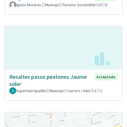
Ignasi Moreras
Municipi
Turisme Sostenible
0
0
Resaltes pasos peatones Jaume
Acceptada
soler
SuperGarrapatilla
Municipi
Carrers i Vials
1
1