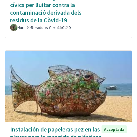
cívics per lluitar contra la
contaminació derivada dels
residus de la Còvid-19
Nuria
Residuos Cero
0
0
Instalación de papeleras pez en las
Acceptada
playas para la recogida de plásticos