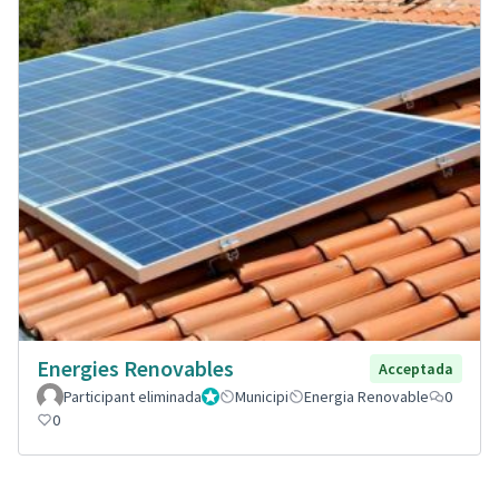
Energies Renovables
Acceptada
Participant eliminada
Administrador
Municipi
Energia Renovable
0
0