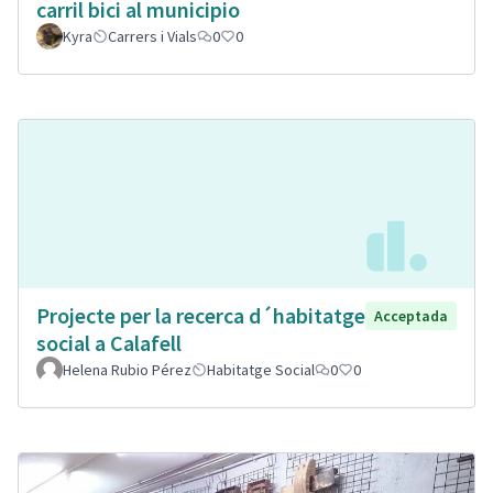
carril bici al municipio
Kyra
Carrers i Vials
0
0
Projecte per la recerca d´habitatge
Acceptada
social a Calafell
Helena Rubio Pérez
Habitatge Social
0
0