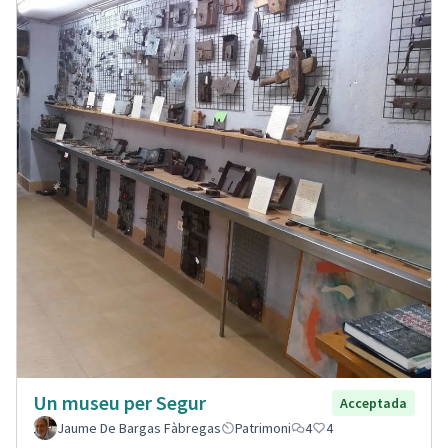
Un museu per Segur
Acceptada
Jaume De Bargas Fàbregas
Patrimoni
4
4