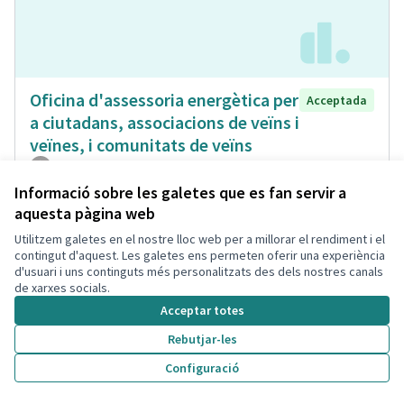
Oficina d'assessoria energètica per
Acceptada
a ciutadans, associacions de veïns i
veïnes, i comunitats de veïns
Isabel Bou Bayona
Municipi
Energia Renovable
0
0
Informació sobre les galetes que es fan servir a
aquesta pàgina web
Utilitzem galetes en el nostre lloc web per a millorar el rendiment i el
contingut d'aquest. Les galetes ens permeten oferir una experiència
d'usuari i uns continguts més personalitzats des dels nostres canals
de xarxes socials.
Acceptar totes
Rebutjar-les
Configuració
Carril para bicicletas no elèctrico
Acceptada