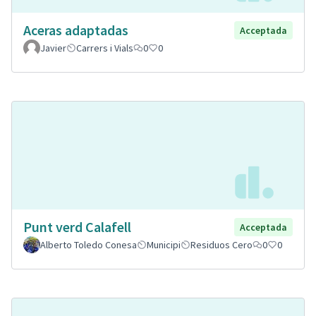
Aceras adaptadas
Acceptada
Javier
Carrers i Vials
0
0
Punt verd Calafell
Acceptada
Alberto Toledo Conesa
Municipi
Residuos Cero
0
0