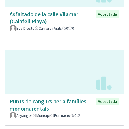
Asfaltado de la calle Vilamar
Acceptada
(Calafell Playa)
Eva Dieste
Carrers i Vials
0
0
Punts de cangurs per a famílies
Acceptada
monomarentals
Aryanger
Municipi
Formació
0
1