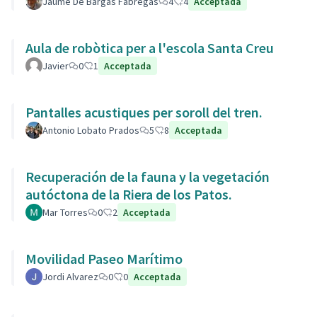
Jaume De Bargas Fàbregas
4
4
Acceptada
Aula de robòtica per a l'escola Santa Creu
Javier
0
1
Acceptada
Pantalles acustiques per soroll del tren.
Antonio Lobato Prados
5
8
Acceptada
Recuperación de la fauna y la vegetación
autóctona de la Riera de los Patos.
Mar Torres
0
2
Acceptada
Movilidad Paseo Marítimo
Jordi Alvarez
0
0
Acceptada