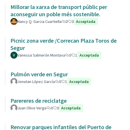
Millorar la xarxa de transport públic per
aconseguir un poble més sostenible.
Nancy Q. Garcia Cuartiella
0
0
Acceptada
Picnic zona verde /Correcan Plaza Toros de
Segur
Vanessa Salmerón Montava
0
1
Acceptada
Pulmón verde en Segur
Jonatan López García
0
1
Acceptada
Parereres de reciclatge
Juan Olive Verge
0
0
Acceptada
Renovar parques infantiles del Puerto de