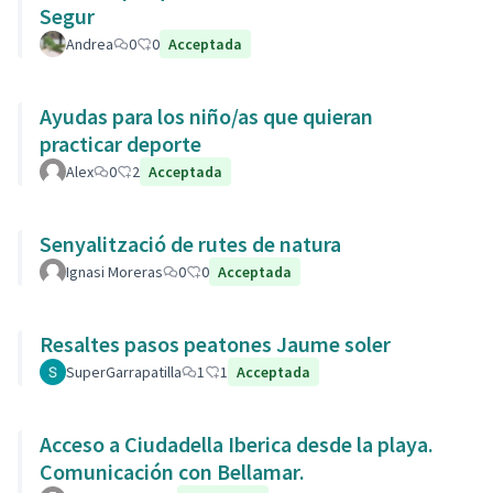
Segur
Andrea
0
0
Acceptada
Ayudas para los niño/as que quieran
practicar deporte
Alex
0
2
Acceptada
Senyalització de rutes de natura
Ignasi Moreras
0
0
Acceptada
Resaltes pasos peatones Jaume soler
SuperGarrapatilla
1
1
Acceptada
Acceso a Ciudadella Iberica desde la playa.
Comunicación con Bellamar.