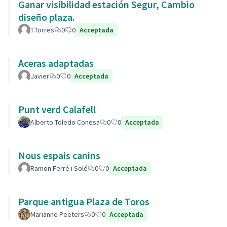
Ganar visibilidad estación Segur, Cambio
diseño plaza.
T.Torres
0
0
Acceptada
Aceras adaptadas
Javier
0
0
Acceptada
Punt verd Calafell
Alberto Toledo Conesa
0
0
Acceptada
Nous espais canins
Ramon Ferré i Solé
0
0
Acceptada
Parque antigua Plaza de Toros
Marianne Peeters
0
0
Acceptada