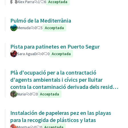
Alex Parra
1
6
Acceptada
Pulmó de la Mediterrània
Menuda
0
5
Acceptada
Pista para patinetes en Puerto Segur
Sara AguaDi
0
0
Acceptada
Plà d'ocupació per a la contractació
d'agents ambientals i cívics per lluitar
contra la contaminació derivada dels residus
de la Còvid-19
Nuria
0
0
Acceptada
Instalación de papeleras pez en las playas
para la recogida de plásticos y latas
Montse
0
0
Acceptada