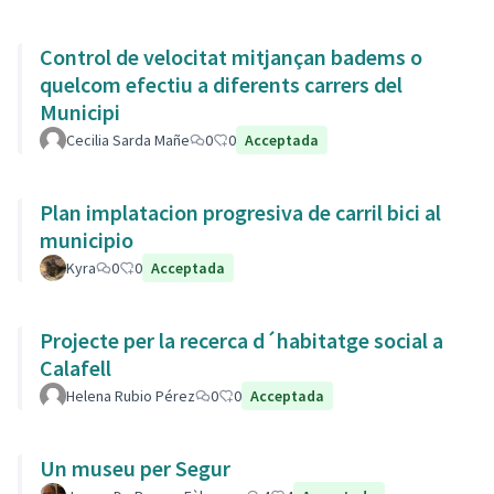
Control de velocitat mitjançan badems o
quelcom efectiu a diferents carrers del
Municipi
Cecilia Sarda Mañe
0
0
Acceptada
Plan implatacion progresiva de carril bici al
municipio
Kyra
0
0
Acceptada
Projecte per la recerca d´habitatge social a
Calafell
Helena Rubio Pérez
0
0
Acceptada
Un museu per Segur