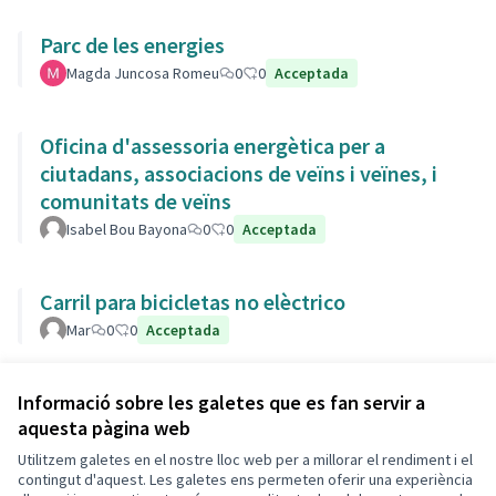
Parc de les energies
Magda Juncosa Romeu
0
0
Acceptada
Oficina d'assessoria energètica per a
ciutadans, associacions de veïns i veïnes, i
comunitats de veïns
Isabel Bou Bayona
0
0
Acceptada
Carril para bicicletas no elèctrico
Mar
0
0
Acceptada
Veure totes les propostes retirades
Informació sobre les galetes que es fan servir a
aquesta pàgina web
Utilitzem galetes en el nostre lloc web per a millorar el rendiment i el
Termes i condicions d'ús
contingut d'aquest. Les galetes ens permeten oferir una experiència
Configuració de les galetes