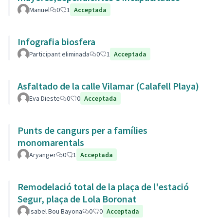
Manuel
0
1
Acceptada
Infografia biosfera
Participant eliminada
0
1
Acceptada
Asfaltado de la calle Vilamar (Calafell Playa)
Eva Dieste
0
0
Acceptada
Punts de cangurs per a famílies
monomarentals
Aryanger
0
1
Acceptada
Remodelació total de la plaça de l'estació
Segur, plaça de Lola Boronat
Isabel Bou Bayona
0
0
Acceptada