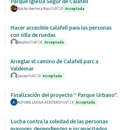
Parque Iglesia Segur de Calafell
Nacho Herrera Ruiz
0
0
Acceptada
Hacer accesible calafell para las personas
con silla de ruedas
Beatriz
0
0
Acceptada
Arreglar el camino de Calafell parc a
Valdemar
Javier
0
0
Acceptada
Finalización del proyecto “ Parque Urbano”.
ALFONS LAOSA ACEITERO
0
3
Acceptada
Lucha contra la soledad de las personas
mayores,dependientes e incapacitados