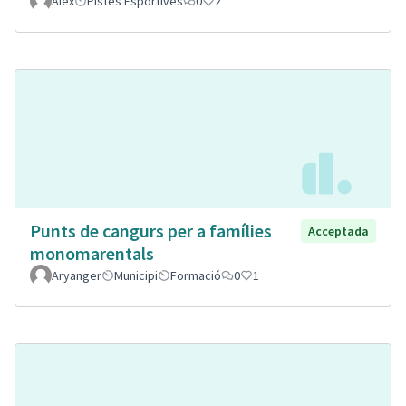
Alex
Pistes Esportives
0
2
Punts de cangurs per a famílies
Acceptada
monomarentals
Aryanger
Municipi
Formació
0
1