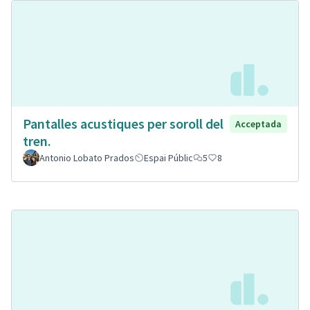
Pantalles acustiques per soroll del
Acceptada
tren.
Antonio Lobato Prados
Espai Públic
5
8