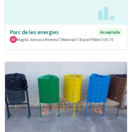
Parc de les energies
Acceptada
Magda Juncosa Romeu
Municipi
Espai Públic
0
0