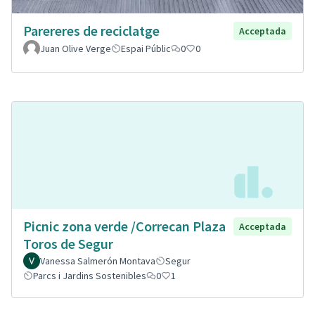
Parereres de reciclatge
Acceptada
Juan Olive Verge
Espai Públic
0
0
Picnic zona verde /Correcan Plaza
Acceptada
Toros de Segur
Vanessa Salmerón Montava
Segur
Parcs i Jardins Sostenibles
0
1