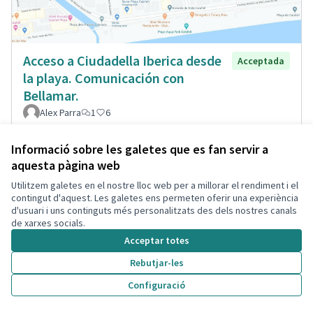
Acceso a Ciudadella Iberica desde
Acceptada
la playa. Comunicación con
Bellamar.
Alex Parra
1
6
Informació sobre les galetes que es fan servir a
aquesta pàgina web
Utilitzem galetes en el nostre lloc web per a millorar el rendiment i el
contingut d'aquest. Les galetes ens permeten oferir una experiència
d'usuari i uns continguts més personalitzats des dels nostres canals
de xarxes socials.
Acceptar totes
Rebutjar-les
Configuració
Resaltes pasos peatones Jaume
Acceptada
soler