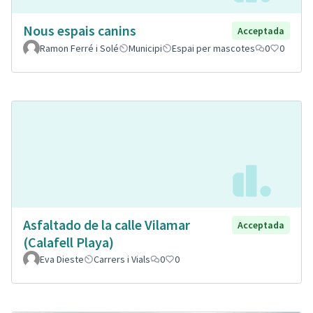
Nous espais canins
Acceptada
Ramon Ferré i Solé
Municipi
Espai per mascotes
0
0
Asfaltado de la calle Vilamar
Acceptada
(Calafell Playa)
Eva Dieste
Carrers i Vials
0
0