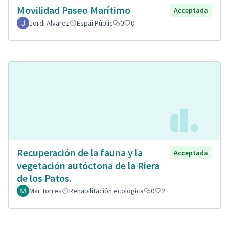
Movilidad Paseo Marítimo
Acceptada
Jordi Alvarez
Espai Públic
0
0
Recuperación de la fauna y la
Acceptada
vegetación autóctona de la Riera
de los Patos.
Mar Torres
Rehabilitación ecológica
0
2