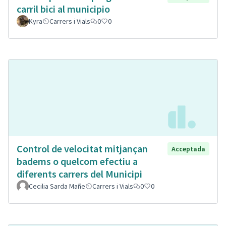
carril bici al municipio
Kyra
Carrers i Vials
0
0
Control de velocitat mitjançan
Acceptada
badems o quelcom efectiu a
diferents carrers del Municipi
Cecilia Sarda Mañe
Carrers i Vials
0
0