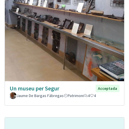
Un museu per Segur
Acceptada
Jaume De Bargas Fàbregas
Patrimoni
4
4