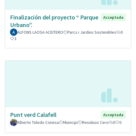
Finalización del proyecto “ Parque
Acceptada
Urbano”.
ALFONS LAOSA ACEITERO
Parcs i Jardins Sostenibles
0
3
Punt verd Calafell
Acceptada
Alberto Toledo Conesa
Municipi
Residuos Cero
0
0