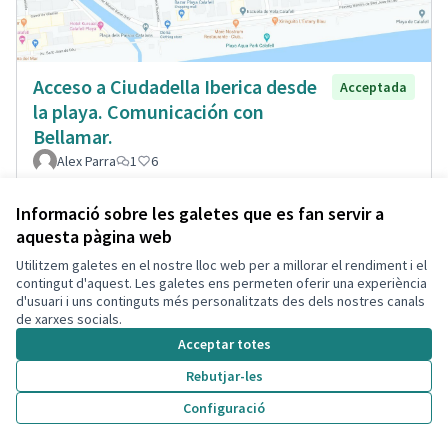
Acceso a Ciudadella Iberica desde
Acceptada
la playa. Comunicación con
Bellamar.
Alex Parra
1
6
Informació sobre les galetes que es fan servir a
aquesta pàgina web
Utilitzem galetes en el nostre lloc web per a millorar el rendiment i el
contingut d'aquest. Les galetes ens permeten oferir una experiència
d'usuari i uns continguts més personalitzats des dels nostres canals
de xarxes socials.
Acceptar totes
Rebutjar-les
Configuració
Resaltes pasos peatones Jaume
Acceptada
soler