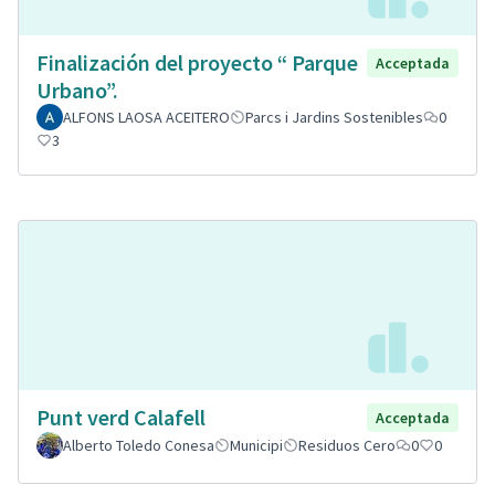
Finalización del proyecto “ Parque
Acceptada
Urbano”.
ALFONS LAOSA ACEITERO
Parcs i Jardins Sostenibles
0
3
Punt verd Calafell
Acceptada
Alberto Toledo Conesa
Municipi
Residuos Cero
0
0