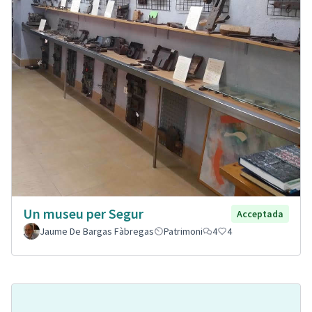
Un museu per Segur
Acceptada
Jaume De Bargas Fàbregas
Patrimoni
4
4