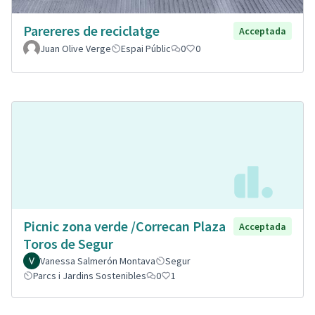
Parereres de reciclatge
Acceptada
Juan Olive Verge
Espai Públic
0
0
Picnic zona verde /Correcan Plaza
Acceptada
Toros de Segur
Vanessa Salmerón Montava
Segur
Parcs i Jardins Sostenibles
0
1