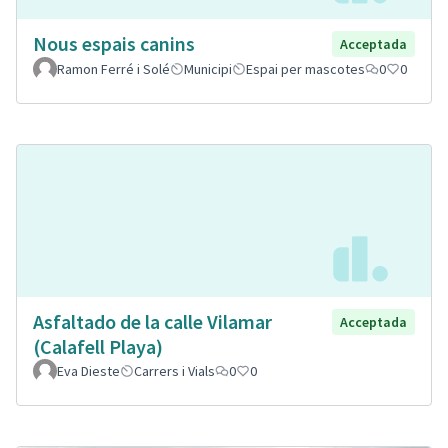
Nous espais canins
Acceptada
Ramon Ferré i Solé
Municipi
Espai per mascotes
0
0
Asfaltado de la calle Vilamar
Acceptada
(Calafell Playa)
Eva Dieste
Carrers i Vials
0
0