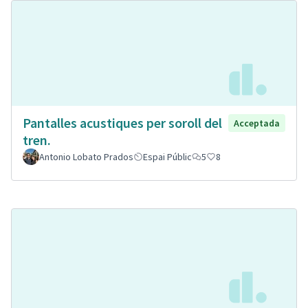
Pantalles acustiques per soroll del
Acceptada
tren.
Antonio Lobato Prados
Espai Públic
5
8