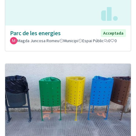
Parc de les energies
Acceptada
Magda Juncosa Romeu
Municipi
Espai Públic
0
0