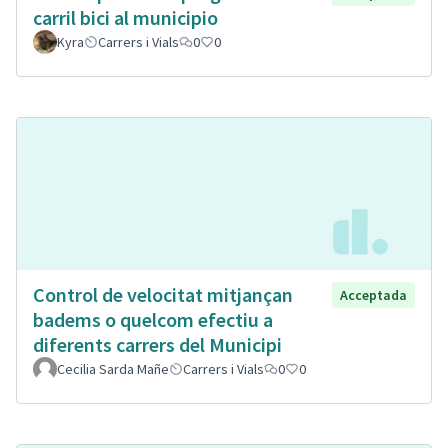
carril bici al municipio
Kyra
Carrers i Vials
0
0
Control de velocitat mitjançan
Acceptada
badems o quelcom efectiu a
diferents carrers del Municipi
Cecilia Sarda Mañe
Carrers i Vials
0
0