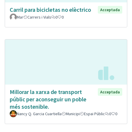
Carril para bicicletas no elèctrico
Acceptada
Mar
Carrers i Vials
0
0
Millorar la xarxa de transport
Acceptada
públic per aconseguir un poble
més sostenible.
Nancy Q. Garcia Cuartiella
Municipi
Espai Públic
0
0