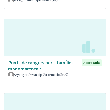
Alex
Pistes Esportives
0
2
Punts de cangurs per a famílies
Acceptada
monomarentals
Aryanger
Municipi
Formació
0
1