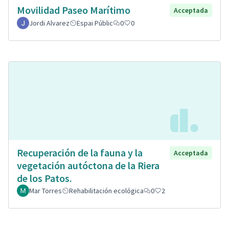
Movilidad Paseo Marítimo
Acceptada
Jordi Alvarez
Espai Públic
0
0
Recuperación de la fauna y la
Acceptada
vegetación autóctona de la Riera
de los Patos.
Mar Torres
Rehabilitación ecológica
0
2