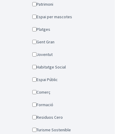
Patrimoni
Espai per mascotes
Platges
Gent Gran
Joventut
Habitatge Social
Espai Públic
Comerç
Formació
Residuos Cero
Turisme Sostenible