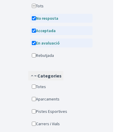
Tots
No resposta
Acceptada
En avaluació
Rebutjada
~ Categories
Totes
Aparcaments
Pistes Esportives
Carrers i Vials