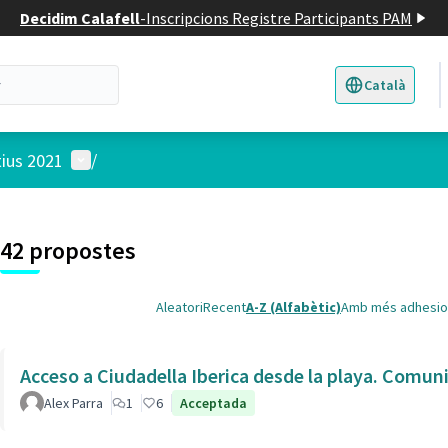
Decidim Calafell
-
Inscripcions Registre Participants PAM
Català
Triar la llengua
E
Menú d'usuari
tius 2021
/
 el mapa
3
t element és un mapa que presenta els components d'aquesta pàgina
42 propostes
Aleatori
Recent
A-Z (Alfabètic)
Amb més adhesio
Acceso a Ciudadella Iberica desde la playa. Comun
Alex Parra
1
6
Acceptada