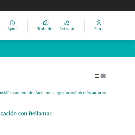
legir el idioma
Ajuda
Trobades
Activitat
Entra
Leaflet
|
©
HERE maps
 com a punts al mapa. L'element es pot fer servir amb un lector 
ns
Més comentades
Amb més seguidores
Amb més autores
icación con Bellamar.