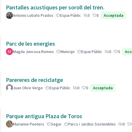
Pantalles acustiques per soroll del tren.
Antonio Lobato Prados
Espai Públic
5
8
Acceptada
Parc de les energies
Magda Juncosa Romeu
Municipi
Espai Públic
0
0
Acc
Parereres de reciclatge
Juan Olive Verge
Espai Públic
0
0
Acceptada
Parque antigua Plaza de Toros
Marianne Peeters
Segur
Parcs i Jardins Sostenibles
0