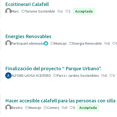
Ecoitinerari Calafell
Marc
Turisme Sostenible
1
1
Acceptada
Energies Renovables
Participant eliminada
Administrador
Municipi
Energia Renovable
0
Finalización del proyecto “ Parque Urbano”.
ALFONS LAOSA ACEITERO
Parcs i Jardins Sostenibles
0
3
Hacer accesible calafell para las personas con silla
Beatriz
Municipi
Comerç
0
0
Acceptada