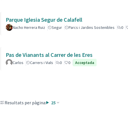
Parque Iglesia Segur de Calafell
Nacho Herrera Ruiz
Segur
Parcs i Jardins Sostenibles
0
Pas de Vianants al Carrer de les Eres
Carlos
Carrers i Vials
0
0
Acceptada
Resultats per pàgina:
25