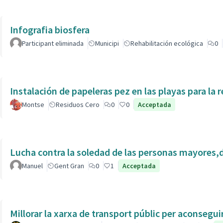
Infografia biosfera
Participant eliminada
Municipi
Rehabilitación ecológica
0
Instalación de papeleras pez en las playas para la r
Montse
Residuos Cero
0
0
Acceptada
Lucha contra la soledad de las personas mayores,
Manuel
Gent Gran
0
1
Acceptada
Millorar la xarxa de transport públic per aconsegu