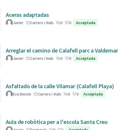
Aceras adaptadas
Javier
Carrers i Vials
0
0
Acceptada
Arreglar el camino de Calafell parc a Valdemar
Javier
Carrers i Vials
0
0
Acceptada
Asfaltado de la calle Vilamar (Calafell Playa)
Eva Dieste
Carrers i Vials
0
0
Acceptada
Aula de robòtica per a l'escola Santa Creu
Javier
Formació
0
1
Acceptada