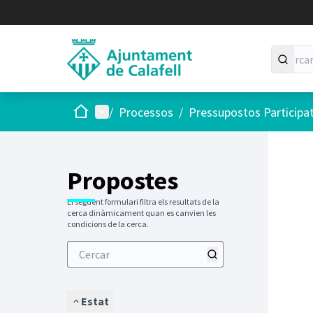
Inici
Menú principal
/
Processos
/
Pressupostos Participa
Saltar
El següen
+
−
Propostes
El següent formulari filtra els resultats de la
cerca dinàmicament quan es canvien les
condicions de la cerca.
Estat