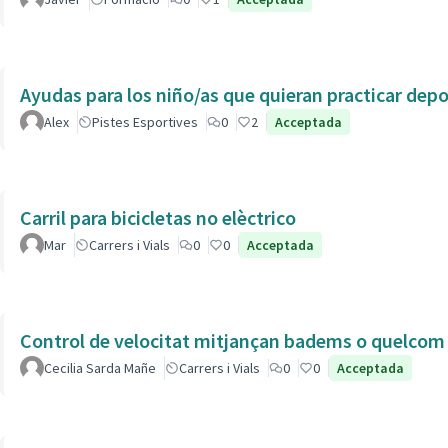
Ayudas para los niño/as que quieran practicar dep
Alex
Pistes Esportives
0
2
Acceptada
Carril para bicicletas no elèctrico
Mar
Carrers i Vials
0
0
Acceptada
Control de velocitat mitjançan badems o quelcom e
Cecilia Sarda Mañe
Carrers i Vials
0
0
Acceptada