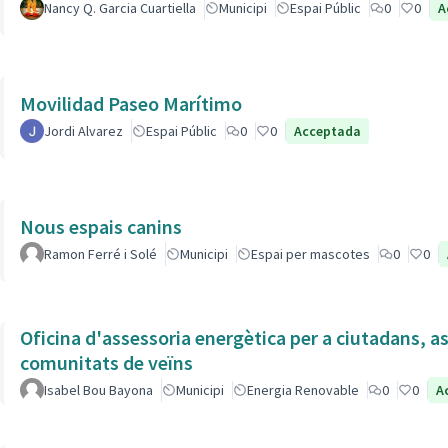
Nancy Q. Garcia Cuartiella
Municipi
Espai Públic
0
0
A
Movilidad Paseo Marítimo
Jordi Alvarez
Espai Públic
0
0
Acceptada
Nous espais canins
Ramon Ferré i Solé
Municipi
Espai per mascotes
0
0
Oficina d'assessoria energètica per a ciutadans, as
comunitats de veïns
Isabel Bou Bayona
Municipi
Energia Renovable
0
0
A