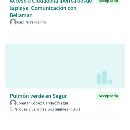
Acceso a Ciudadella Iberica desde
Acceptada
la playa. Comunicación con
Bellamar.
Alex Parra
1
6
Pulmón verde en Segur
Acceptada
Jonatan López García
Segur
Parques y Jardines Sostenibles
0
1