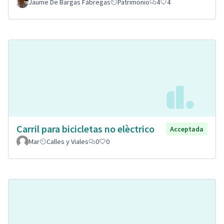
Jaume De Bargas Fàbregas
Patrimonio
4
4
Carril para bicicletas no elèctrico
Acceptada
Mar
Calles y Viales
0
0