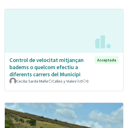
Control de velocitat mitjançan
Acceptada
badems o quelcom efectiu a
diferents carrers del Municipi
Cecilia Sarda Mañe
Calles y Viales
0
0