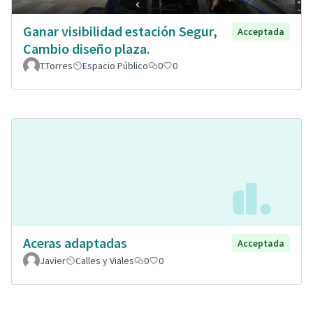
Ganar visibilidad estación Segur,
Acceptada
Cambio diseño plaza.
T.Torres
Espacio Público
0
0
Aceras adaptadas
Acceptada
Javier
Calles y Viales
0
0