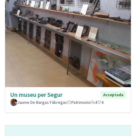
Un museu per Segur
Acceptada
Jaume De Bargas Fàbregas
Patrimonio
4
4