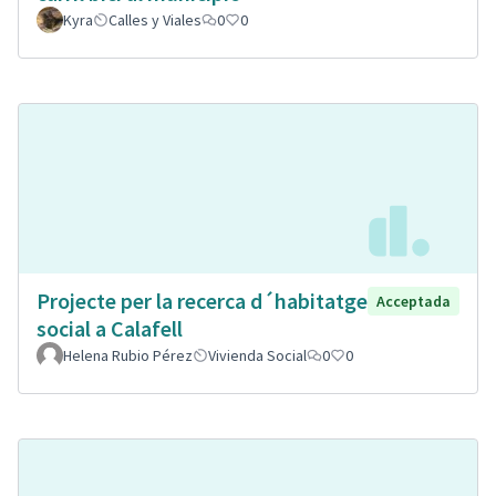
Kyra
Calles y Viales
0
0
Projecte per la recerca d´habitatge
Acceptada
social a Calafell
Helena Rubio Pérez
Vivienda Social
0
0