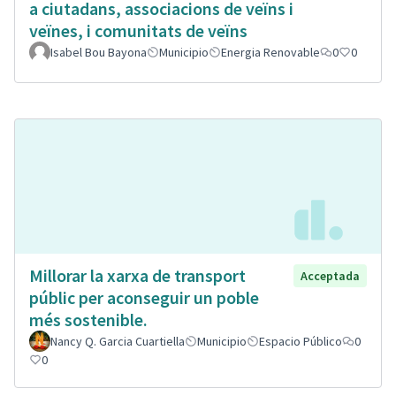
a ciutadans, associacions de veïns i
veïnes, i comunitats de veïns
Isabel Bou Bayona
Municipio
Energia Renovable
0
0
Millorar la xarxa de transport
Acceptada
públic per aconseguir un poble
més sostenible.
Nancy Q. Garcia Cuartiella
Municipio
Espacio Público
0
0