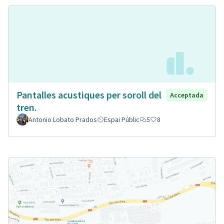
Pantalles acustiques per soroll del
Acceptada
tren.
Antonio Lobato Prados
Espai Públic
5
8