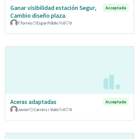
Ganar visibilidad estación Segur,
Acceptada
Cambio diseño plaza.
T.Torres
Espai Públic
0
0
Aceras adaptadas
Acceptada
Javier
Carrers i Vials
0
0