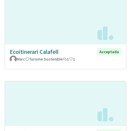
Ecoitinerari Calafell
Acceptada
Marc
Turisme Sostenible
1
1