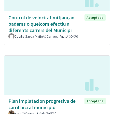
Control de velocitat mitjançan
Acceptada
badems o quelcom efectiu a
diferents carrers del Municipi
Cecilia Sarda Mañe
Carrers i Vials
0
0
Plan implatacion progresiva de
Acceptada
carril bici al municipio
Kyra
Carrers i Vials
0
0