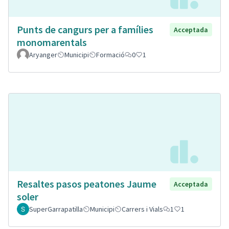
Punts de cangurs per a famílies
Acceptada
monomarentals
Aryanger
Municipi
Formació
0
1
Resaltes pasos peatones Jaume
Acceptada
soler
SuperGarrapatilla
Municipi
Carrers i Vials
1
1