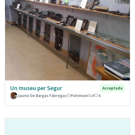
Un museu per Segur
Acceptada
Jaume De Bargas Fàbregas
Patrimoni
4
4