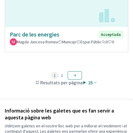
Parc de les energies
Acceptada
Magda Juncosa Romeu
Municipi
Espai Públic
0
0
1
2
Resultats per pàgina:
25
Veure totes les propostes retirades
Informació sobre les galetes que es fan servir a
aquesta pàgina web
Utilitzem galetes en el nostre lloc web per a millorar el rendiment i el
Termes i condicions d'ús
contingut d'aquest. Les galetes ens permeten oferir una experiència
Configuració de les galetes