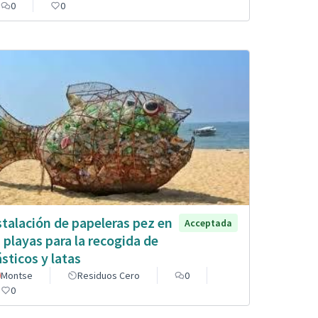
0
0
stalación de papeleras pez en
Acceptada
s playas para la recogida de
ásticos y latas
Montse
Residuos Cero
0
0