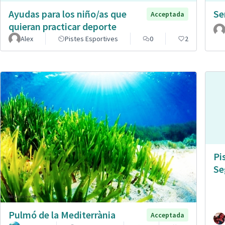
Ayudas para los niño/as que
Se
Acceptada
quieran practicar deporte
Alex
Pistes Esportives
0
2
Pi
Se
Pulmó de la Mediterrània
Acceptada