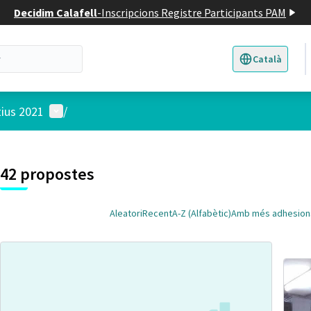
Decidim Calafell
-
Inscripcions Registre Participants PAM
Català
Triar la llengua
E
Menú d'usuari
tius 2021
/
 el mapa
t element és un mapa que presenta els components d'aquesta pàgina
4
42 propostes
Aleatori
Recent
A-Z (Alfabètic)
Amb més adhesion