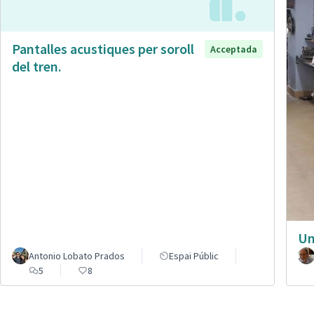
Pantalles acustiques per soroll
Acceptada
del tren.
Un
Antonio Lobato Prados
Espai Públic
5
8