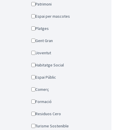
Patrimoni
Espai per mascotes
Platges
Gent Gran
Joventut
Habitatge Social
Espai Públic
Comerç
Formació
Residuos Cero
Turisme Sostenible