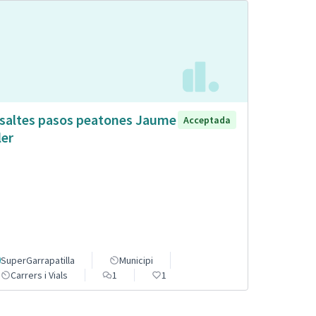
saltes pasos peatones Jaume
Acceptada
ler
SuperGarrapatilla
Municipi
Carrers i Vials
1
1