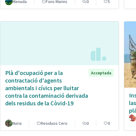
Menuda
Fons Marins
0
5
Plà d'ocupació per a la
Acceptada
contractació d'agents
ambientals i cívics per lluitar
In
contra la contaminació derivada
la
dels residus de la Còvid-19
pl
Nuria
Residuos Cero
0
0