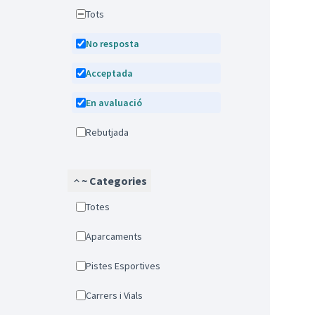
Tots
No resposta
Acceptada
En avaluació
Rebutjada
~ Categories
Totes
Aparcaments
Pistes Esportives
Carrers i Vials