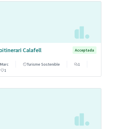
oitinerari Calafell
Acceptada
Marc
Turisme Sostenible
1
1