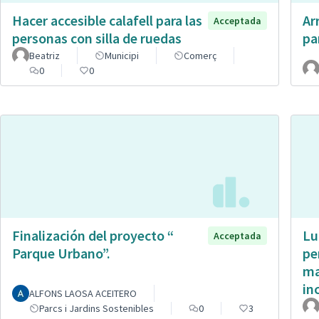
Hacer accesible calafell para las
Ar
Acceptada
personas con silla de ruedas
pa
Beatriz
Municipi
Comerç
0
0
Finalización del proyecto “
Lu
Acceptada
Parque Urbano”.
pe
ma
in
ALFONS LAOSA ACEITERO
Parcs i Jardins Sostenibles
0
3