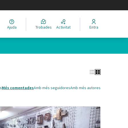
legir el idioma
Ajuda
Trobades
Activitat
Entra
Leaflet
|
©
HERE maps
 com a punts al mapa. L'element es pot fer servir amb un lector 
s
Més comentades
Amb més seguidores
Amb més autores