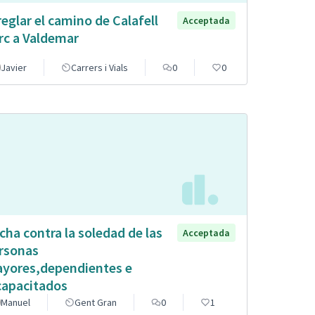
reglar el camino de Calafell
Acceptada
rc a Valdemar
Javier
Carrers i Vials
0
0
cha contra la soledad de las
Acceptada
rsonas
yores,dependientes e
capacitados
Manuel
Gent Gran
0
1