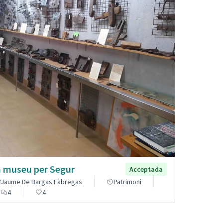
 museu per Segur
Acceptada
Jaume De Bargas Fàbregas
Patrimoni
4
4