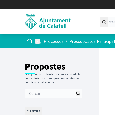
Inici
Menú principal
/
Processos
/
Pressupostos Participa
Saltar
El següen
+
−
Propostes
El següent formulari filtra els resultats de la
cerca dinàmicament quan es canvien les
condicions de la cerca.
Estat