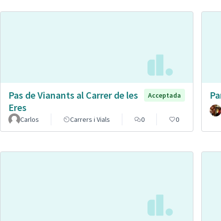
Pas de Vianants al Carrer de les
Pa
Acceptada
Eres
Carlos
Carrers i Vials
0
0