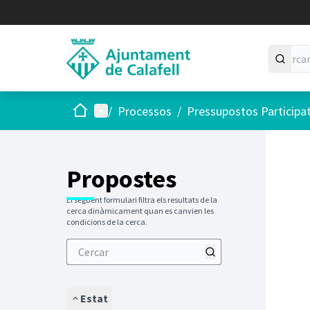
Inici
Menú principal
/
Processos
/
Pressupostos Participa
Saltar
El següen
+
−
Propostes
El següent formulari filtra els resultats de la
cerca dinàmicament quan es canvien les
condicions de la cerca.
Estat