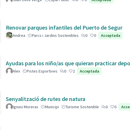
Renovar parques infantiles del Puerto de Segur
Andrea
Parcs i Jardins Sostenibles
0
0
Acceptada
Ayudas para los niño/as que quieran practicar dep
Alex
Pistes Esportives
0
2
Acceptada
Senyalització de rutes de natura
Ignasi Moreras
Municipi
Turisme Sostenible
0
0
Acce