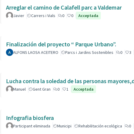
Arreglar el camino de Calafell parc a Valdemar
Javier
Carrers i Vials
0
0
Acceptada
Finalización del proyecto “ Parque Urbano”.
ALFONS LAOSA ACEITERO
Parcs i Jardins Sostenibles
0
3
Lucha contra la soledad de las personas mayores,
Manuel
Gent Gran
0
1
Acceptada
Infografia biosfera
Participant eliminada
Municipi
Rehabilitación ecológica
0