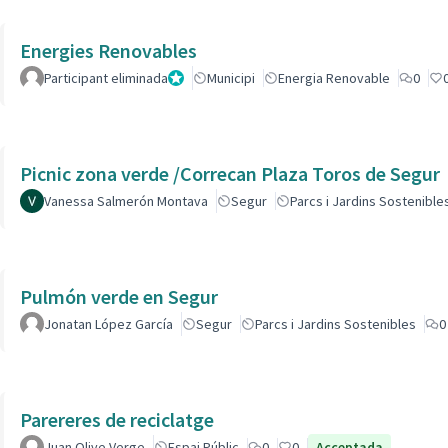
Energies Renovables
Participant eliminada
Administrador
Municipi
Energia Renovable
0
Picnic zona verde /Correcan Plaza Toros de Segur
Vanessa Salmerón Montava
Segur
Parcs i Jardins Sostenible
Pulmón verde en Segur
Jonatan López García
Segur
Parcs i Jardins Sostenibles
0
Parereres de reciclatge
Juan Olive Verge
Espai Públic
0
0
Acceptada