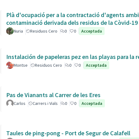
Plà d'ocupació per a la contractació d'agents ambien
contaminació derivada dels residus de la Còvid-19
Nuria
Residuos Cero
0
0
Acceptada
Instalación de papeleras pez en las playas para la r
Montse
Residuos Cero
0
0
Acceptada
Pas de Vianants al Carrer de les Eres
Carlos
Carrers i Vials
0
0
Acceptada
Taules de ping-pong - Port de Segur de Calafell