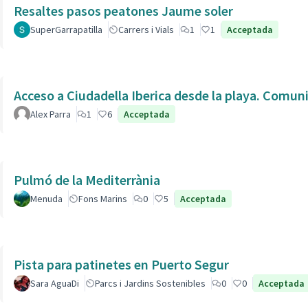
Resaltes pasos peatones Jaume soler
SuperGarrapatilla
Carrers i Vials
1
1
Acceptada
Acceso a Ciudadella Iberica desde la playa. Comun
Alex Parra
1
6
Acceptada
Pulmó de la Mediterrània
Menuda
Fons Marins
0
5
Acceptada
Pista para patinetes en Puerto Segur
Sara AguaDi
Parcs i Jardins Sostenibles
0
0
Acceptada