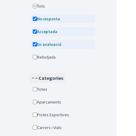
Tots
No resposta
Acceptada
En avaluació
Rebutjada
~ Categories
Totes
Aparcaments
Pistes Esportives
Carrers i Vials