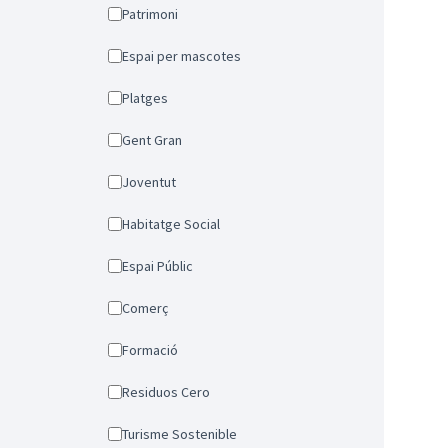
Patrimoni
Espai per mascotes
Platges
Gent Gran
Joventut
Habitatge Social
Espai Públic
Comerç
Formació
Residuos Cero
Turisme Sostenible