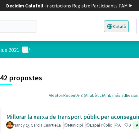
Decidim Calafell
-
Inscripcions Registre Participants PAM
Català
Triar la llengua
E
Menú d'usuari
tius 2021
/
 el mapa
t element és un mapa que presenta els components d'aquesta pàgina
7
42 propostes
Aleatori
Recent
A-Z (Alfabètic)
Amb més adhesion
Millorar la xarxa de transport públic per aconsegu
Nancy Q. Garcia Cuartiella
Municipi
Espai Públic
0
0
A