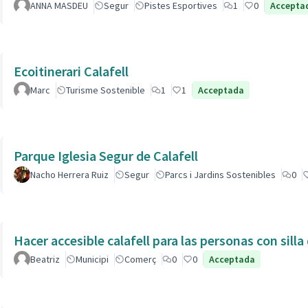
ANNA MASDEU
Segur
Pistes Esportives
1
0
Accepta
Ecoitinerari Calafell
Marc
Turisme Sostenible
1
1
Acceptada
Parque Iglesia Segur de Calafell
Nacho Herrera Ruiz
Segur
Parcs i Jardins Sostenibles
0
Hacer accesible calafell para las personas con silla
Beatriz
Municipi
Comerç
0
0
Acceptada