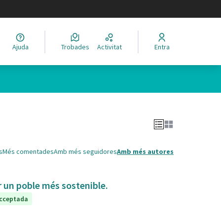
legir el idioma
Ajuda
Trobades
Activitat
Entra
Leaflet
|
©
HERE maps
 com a punts al mapa. L'element es pot fer servir amb un lector 
s
Més comentades
Amb més seguidores
Amb més autores
ir un poble més sostenible.
cceptada