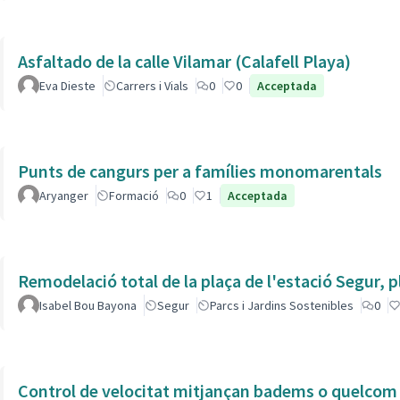
Asfaltado de la calle Vilamar (Calafell Playa)
Eva Dieste
Carrers i Vials
0
0
Acceptada
Punts de cangurs per a famílies monomarentals
Aryanger
Formació
0
1
Acceptada
Remodelació total de la plaça de l'estació Segur, 
Isabel Bou Bayona
Segur
Parcs i Jardins Sostenibles
0
Control de velocitat mitjançan badems o quelcom e