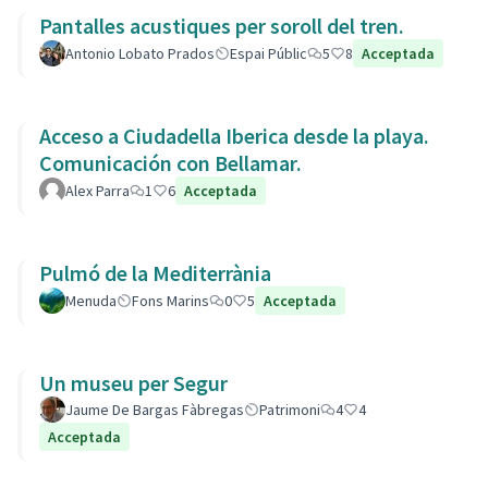
Pantalles acustiques per soroll del tren.
Antonio Lobato Prados
Espai Públic
5
8
Acceptada
Acceso a Ciudadella Iberica desde la playa.
Comunicación con Bellamar.
Alex Parra
1
6
Acceptada
Pulmó de la Mediterrània
Menuda
Fons Marins
0
5
Acceptada
Un museu per Segur
Jaume De Bargas Fàbregas
Patrimoni
4
4
Acceptada