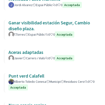
Jordi Alvarez
Espai Públic
0
0
Acceptada
Ganar visibilidad estación Segur, Cambio
diseño plaza.
T.Torres
Espai Públic
0
0
Acceptada
Aceras adaptadas
Javier
Carrers i Vials
0
0
Acceptada
Punt verd Calafell
Alberto Toledo Conesa
Municipi
Residuos Cero
0
0
Acceptada