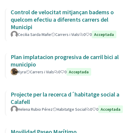
Control de velocitat mitjançan badems o
quelcom efectiu a diferents carrers del
Municipi
Cecilia Sarda Mañe
Carrers i Vials
0
0
Acceptada
Plan implatacion progresiva de carril bici al
municipio
Kyra
Carrers i Vials
0
0
Acceptada
Projecte per la recerca d´habitatge social a
Calafell
Helena Rubio Pérez
Habitatge Social
0
0
Acceptada
Movilidad Paseo Marítimo