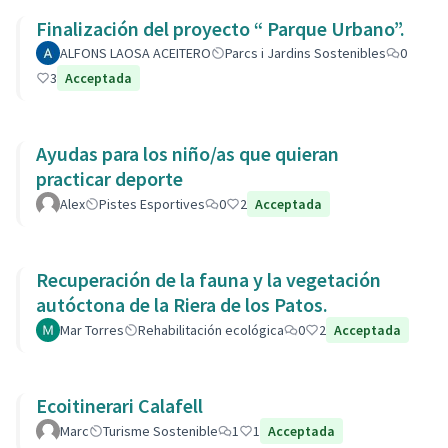
Finalización del proyecto “ Parque Urbano”.
ALFONS LAOSA ACEITERO
Parcs i Jardins Sostenibles
0
3
Acceptada
Ayudas para los niño/as que quieran
practicar deporte
Alex
Pistes Esportives
0
2
Acceptada
Recuperación de la fauna y la vegetación
autóctona de la Riera de los Patos.
Mar Torres
Rehabilitación ecológica
0
2
Acceptada
Ecoitinerari Calafell
Marc
Turisme Sostenible
1
1
Acceptada