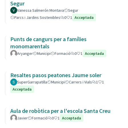
Segur
Vanessa Salmerón Montava
Segur
Parcs i Jardins Sostenibles
0
1
Acceptada
Punts de cangurs per a famílies
monomarentals
Aryanger
Municipi
Formació
0
1
Acceptada
Resaltes pasos peatones Jaume soler
SuperGarrapatilla
Municipi
Carrers i Vials
1
1
Acceptada
Aula de robòtica per a l'escola Santa Creu
Javier
Formació
0
1
Acceptada