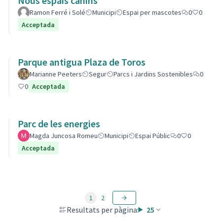
Nous espais canins
Ramon Ferré i Solé
Municipi
Espai per mascotes
0
0
Acceptada
Parque antigua Plaza de Toros
Marianne Peeters
Segur
Parcs i Jardins Sostenibles
0
0
Acceptada
Parc de les energies
Magda Juncosa Romeu
Municipi
Espai Públic
0
0
Acceptada
1
2
Resultats per pàgina:
25