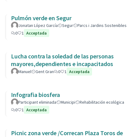
Pulmón verde en Segur
Jonatan López García
Segur
Parcs i Jardins Sostenibles
0
1
Acceptada
Lucha contra la soledad de las personas
mayores,dependientes e incapacitados
Manuel
Gent Gran
0
1
Acceptada
Infografia biosfera
Participant eliminada
Municipi
Rehabilitación ecológica
0
1
Acceptada
Picnic zona verde /Correcan Plaza Toros de