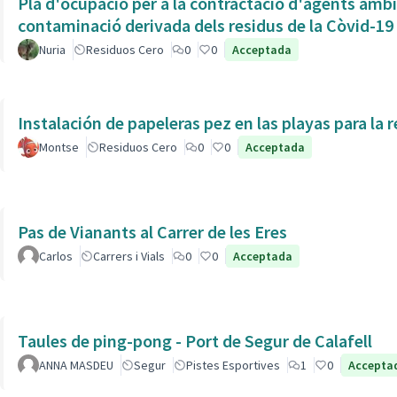
Plà d'ocupació per a la contractació d'agents ambien
contaminació derivada dels residus de la Còvid-19
Nuria
Residuos Cero
0
0
Acceptada
Instalación de papeleras pez en las playas para la r
Montse
Residuos Cero
0
0
Acceptada
Pas de Vianants al Carrer de les Eres
Carlos
Carrers i Vials
0
0
Acceptada
Taules de ping-pong - Port de Segur de Calafell
ANNA MASDEU
Segur
Pistes Esportives
1
0
Accepta