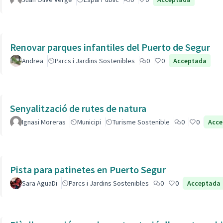
Renovar parques infantiles del Puerto de Segur
Andrea
Parcs i Jardins Sostenibles
0
0
Acceptada
Senyalització de rutes de natura
Ignasi Moreras
Municipi
Turisme Sostenible
0
0
Acce
Pista para patinetes en Puerto Segur
Sara AguaDi
Parcs i Jardins Sostenibles
0
0
Acceptada