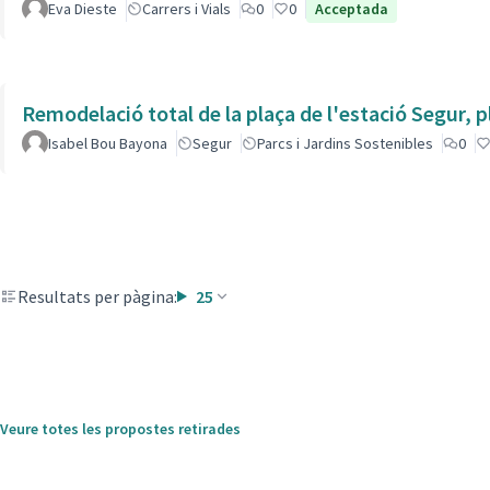
Eva Dieste
Carrers i Vials
0
0
Acceptada
Remodelació total de la plaça de l'estació Segur, 
Isabel Bou Bayona
Segur
Parcs i Jardins Sostenibles
0
Resultats per pàgina:
25
Veure totes les propostes retirades