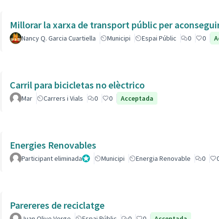
Millorar la xarxa de transport públic per aconsegu
Nancy Q. Garcia Cuartiella
Municipi
Espai Públic
0
0
A
Carril para bicicletas no elèctrico
Mar
Carrers i Vials
0
0
Acceptada
Energies Renovables
Participant eliminada
Administrador
Municipi
Energia Renovable
0
Parereres de reciclatge
Juan Olive Verge
Espai Públic
0
0
Acceptada