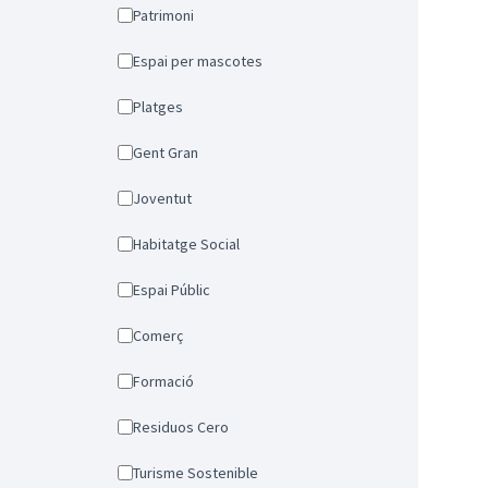
Patrimoni
Espai per mascotes
Platges
Gent Gran
Joventut
Habitatge Social
Espai Públic
Comerç
Formació
Residuos Cero
Turisme Sostenible