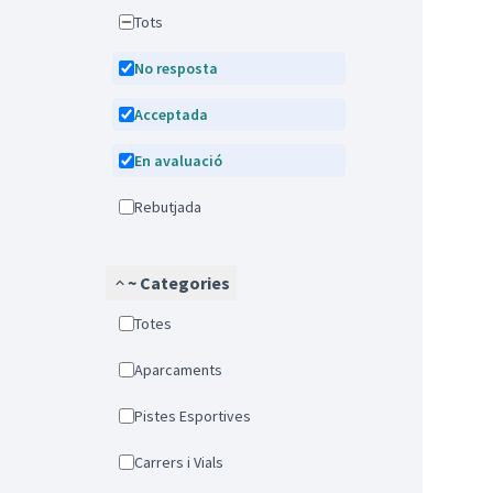
Tots
No resposta
Acceptada
En avaluació
Rebutjada
~ Categories
Totes
Aparcaments
Pistes Esportives
Carrers i Vials