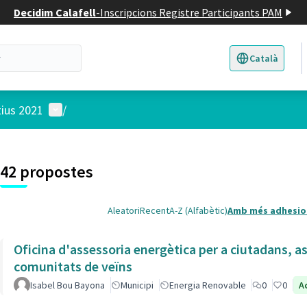
Decidim Calafell
-
Inscripcions Registre Participants PAM
Català
Triar la llengua
E
Menú d'usuari
tius 2021
/
 el mapa
3
t element és un mapa que presenta els components d'aquesta pàgina
42 propostes
Aleatori
Recent
A-Z (Alfabètic)
Amb més adhesio
Oficina d'assessoria energètica per a ciutadans, as
comunitats de veïns
Isabel Bou Bayona
Municipi
Energia Renovable
0
0
A