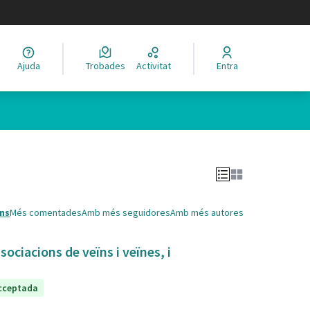
legir el idioma
Ajuda
Trobades
Activitat
Entra
Leaflet
|
©
HERE maps
 com a punts al mapa. L'element es pot fer servir amb un lector 
ns
Més comentades
Amb més seguidores
Amb més autores
sociacions de veïns i veïnes, i
cceptada