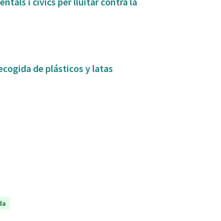
tals i cívics per lluitar contra la
ecogida de plásticos y latas
da