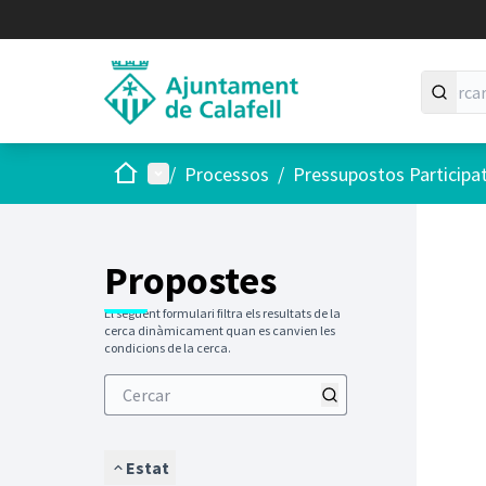
Inici
Menú principal
/
Processos
/
Pressupostos Participa
Saltar
El següen
+
−
Propostes
El següent formulari filtra els resultats de la
cerca dinàmicament quan es canvien les
condicions de la cerca.
Estat