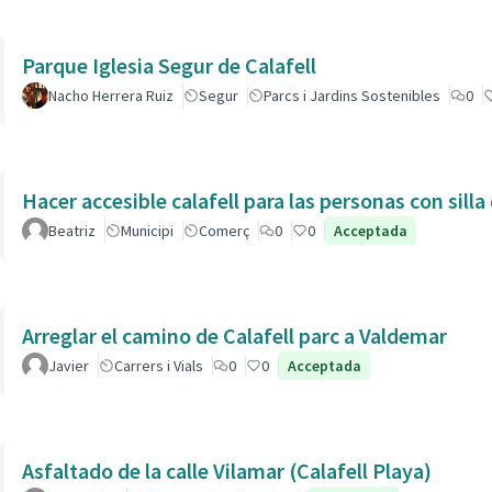
Parque Iglesia Segur de Calafell
Nacho Herrera Ruiz
Segur
Parcs i Jardins Sostenibles
0
Hacer accesible calafell para las personas con silla
Beatriz
Municipi
Comerç
0
0
Acceptada
Arreglar el camino de Calafell parc a Valdemar
Javier
Carrers i Vials
0
0
Acceptada
Asfaltado de la calle Vilamar (Calafell Playa)