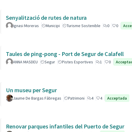
Senyalització de rutes de natura
Ignasi Moreras
Municipi
Turisme Sostenible
0
0
Acce
Taules de ping-pong - Port de Segur de Calafell
ANNA MASDEU
Segur
Pistes Esportives
1
0
Accepta
Un museu per Segur
Jaume De Bargas Fàbregas
Patrimoni
4
4
Acceptada
Renovar parques infantiles del Puerto de Segur