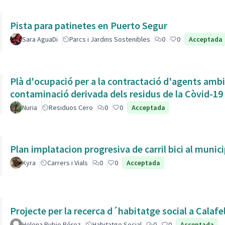
Pista para patinetes en Puerto Segur
Sara AguaDi
Parcs i Jardins Sostenibles
0
0
Acceptada
Plà d'ocupació per a la contractació d'agents ambien
contaminació derivada dels residus de la Còvid-19
Nuria
Residuos Cero
0
0
Acceptada
Plan implatacion progresiva de carril bici al munic
Kyra
Carrers i Vials
0
0
Acceptada
Projecte per la recerca d´habitatge social a Calafe
Helena Rubio Pérez
Habitatge Social
0
0
Acceptada