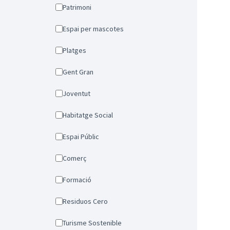
Patrimoni
Espai per mascotes
Platges
Gent Gran
Joventut
Habitatge Social
Espai Públic
Comerç
Formació
Residuos Cero
Turisme Sostenible