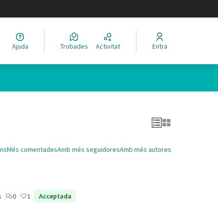
legir el idioma
Ajuda
Trobades
Activitat
Entra
Leaflet
|
©
HERE maps
 com a punts al mapa. L'element es pot fer servir amb un lector 
ns
Més comentades
Amb més seguidores
Amb més autores
s
0
1
Acceptada