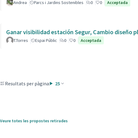
Andrea
Parcs i Jardins Sostenibles
0
0
Acceptada
Ganar visibilidad estación Segur, Cambio diseño p
T.Torres
Espai Públic
0
0
Acceptada
Resultats per pàgina:
25
Veure totes les propostes retirades