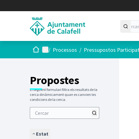
Inici
Menú principal
/
Processos
/
Pressupostos Participa
Saltar
El següen
+
−
Propostes
El següent formulari filtra els resultats de la
cerca dinàmicament quan es canvien les
condicions de la cerca.
Estat