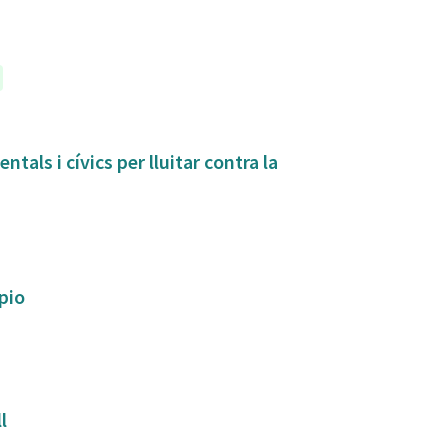
tals i cívics per lluitar contra la
ipio
ll