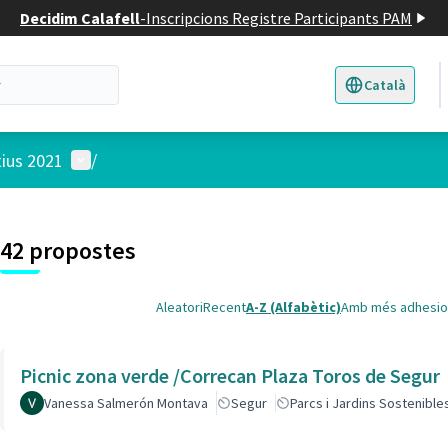
Decidim Calafell
-
Inscripcions Registre Participants PAM
Català
Triar la llengua
E
Menú d'usuari
tius 2021
/
 el mapa
t element és un mapa que presenta els components d'aquesta pàgina
4
42 propostes
Aleatori
Recent
A-Z (Alfabètic)
Amb més adhesio
Picnic zona verde /Correcan Plaza Toros de Segur
Vanessa Salmerón Montava
Segur
Parcs i Jardins Sostenible