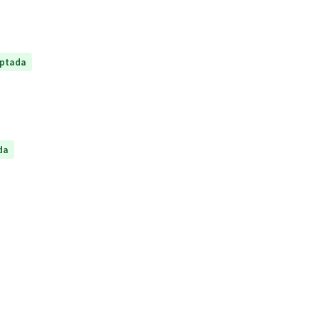
ptada
da