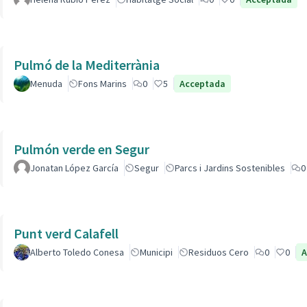
Pulmó de la Mediterrània
Menuda
Fons Marins
0
5
Acceptada
Pulmón verde en Segur
Jonatan López García
Segur
Parcs i Jardins Sostenibles
0
Punt verd Calafell
Alberto Toledo Conesa
Municipi
Residuos Cero
0
0
A