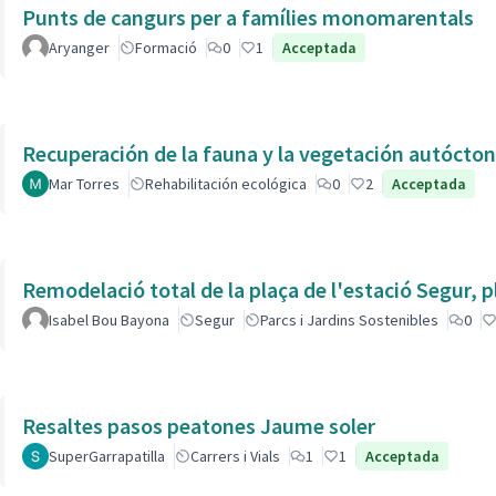
Punts de cangurs per a famílies monomarentals
Aryanger
Formació
0
1
Acceptada
Recuperación de la fauna y la vegetación autóctona
Mar Torres
Rehabilitación ecológica
0
2
Acceptada
Remodelació total de la plaça de l'estació Segur, 
Isabel Bou Bayona
Segur
Parcs i Jardins Sostenibles
0
Resaltes pasos peatones Jaume soler
SuperGarrapatilla
Carrers i Vials
1
1
Acceptada