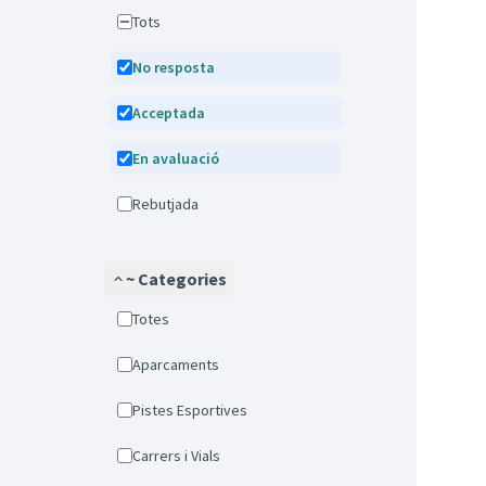
Tots
No resposta
Acceptada
En avaluació
Rebutjada
~ Categories
Totes
Aparcaments
Pistes Esportives
Carrers i Vials