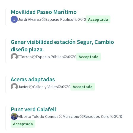
Movilidad Paseo Marítimo
Jordi Alvarez
Espacio Público
0
0
Acceptada
Ganar visibilidad estación Segur, Cambio
diseño plaza.
T.Torres
Espacio Público
0
0
Acceptada
Aceras adaptadas
Javier
Calles y Viales
0
0
Acceptada
Punt verd Calafell
Alberto Toledo Conesa
Municipio
Residuos Cero
0
0
Acceptada