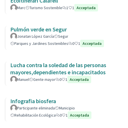
Ecoitinerari Calafell
Marc
Turismo Sostenible
1
1
Acceptada
Pulmón verde en Segur
Jonatan López García
Segur
Parques y Jardines Sostenibles
0
1
Acceptada
Lucha contra la soledad de las personas
mayores,dependientes e incapacitados
Manuel
Gente mayor
0
1
Acceptada
Infografia biosfera
Participante eliminada
Municipio
Rehabilitación Ecológica
0
1
Acceptada