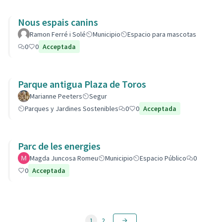
Nous espais canins
Ramon Ferré i Solé
Municipio
Espacio para mascotas
0
0
Acceptada
Parque antigua Plaza de Toros
Marianne Peeters
Segur
Parques y Jardines Sostenibles
0
0
Acceptada
Parc de les energies
Magda Juncosa Romeu
Municipio
Espacio Público
0
0
Acceptada
1
2