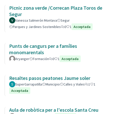
Picnic zona verde /Correcan Plaza Toros de
Segur
Vanessa Salmerón Montava
Segur
Parques y Jardines Sostenibles
0
1
Acceptada
Punts de cangurs per a famílies
monomarentals
Aryanger
Formación
0
1
Acceptada
Resaltes pasos peatones Jaume soler
SuperGarrapatilla
Municipio
Calles y Viales
1
1
Acceptada
Aula de robòtica per a l'escola Santa Creu