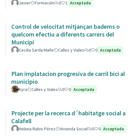
Javier
Formación
0
1
Acceptada
Control de velocitat mitjançan badems o
quelcom efectiu a diferents carrers del
Municipi
Cecilia Sarda Mañe
Calles y Viales
0
0
Acceptada
Plan implatacion progresiva de carril bici al
municipio
Kyra
Calles y Viales
0
0
Acceptada
Projecte per la recerca d´habitatge social a
Calafell
Helena Rubio Pérez
Vivienda Social
0
0
Acceptada