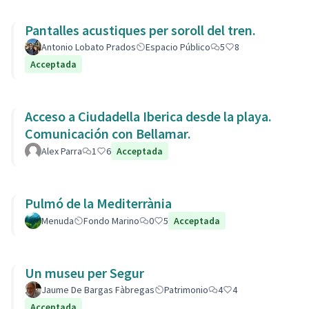
Pantalles acustiques per soroll del tren.
Antonio Lobato Prados
Espacio Público
5
8
Acceptada
Acceso a Ciudadella Iberica desde la playa.
Comunicación con Bellamar.
Alex Parra
1
6
Acceptada
Pulmó de la Mediterrània
Menuda
Fondo Marino
0
5
Acceptada
Un museu per Segur
Jaume De Bargas Fàbregas
Patrimonio
4
4
Acceptada