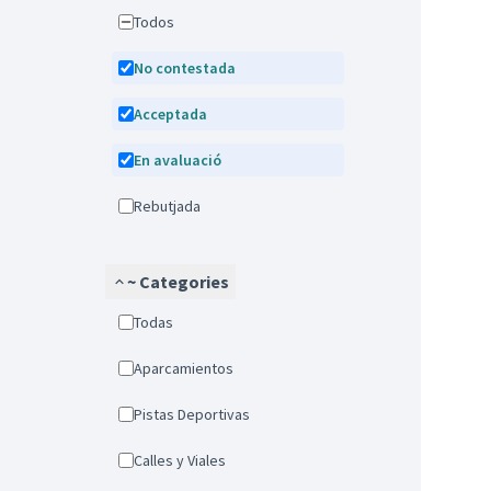
Todos
No contestada
Acceptada
En avaluació
Rebutjada
~ Categories
Todas
Aparcamientos
Pistas Deportivas
Calles y Viales