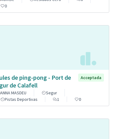
0
ules de ping-pong - Port de
Acceptada
gur de Calafell
ANNA MASDEU
Segur
Pistas Deportivas
1
0