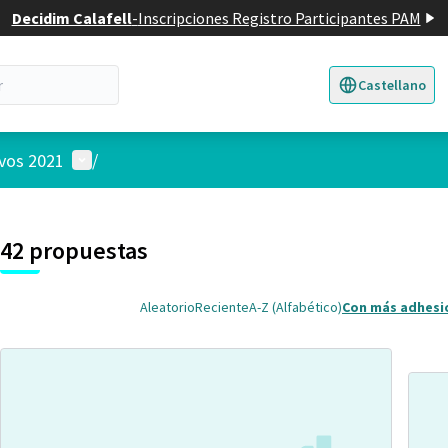
Decidim Calafell
-
Inscripciones Registro Participantes PAM
Castellano
Triar la llengua
E
Menú de usuario
ivos 2021
/
 el mapa
3
nte elemento es un mapa que presenta los componentes de esta pág
42 propuestas
Aleatorio
Reciente
A-Z (Alfabético)
Con más adhesi