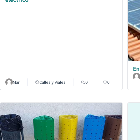
En
Mar
Calles y Viales
0
0