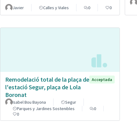
Javier
Calles y Viales
0
0
Remodelació total de la plaça de
Acceptada
l'estació Segur, plaça de Lola
Boronat
Isabel Bou Bayona
Segur
Parques y Jardines Sostenibles
0
0