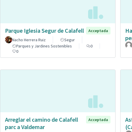
Parque Iglesia Segur de Calafell
Ha
Acceptada
pe
Nacho Herrera Ruiz
Segur
Parques y Jardines Sostenibles
0
0
Arreglar el camino de Calafell
As
Acceptada
parc a Valdemar
(C