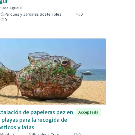
gur
Sara AguaDi
Parques y Jardines Sostenibles
0
0
stalación de papeleras pez en
Acceptada
s playas para la recogida de
ásticos y latas
Montse
Residuos Cero
0