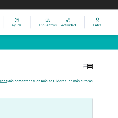
legir el idioma
Ayuda
Encuentros
Actividad
Entra
Leaflet
|
©
HERE maps
ina como puntos en el mapa. El elemento se puede utilizar con un 
ones
Más comentadas
Con más seguidoras
Con más autoras