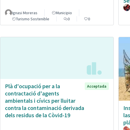
Se
Ignasi Moreras
Municipio
Turismo Sostenible
0
0
Plà d'ocupació per a la
Acceptada
contractació d'agents
ambientals i cívics per lluitar
In
contra la contaminació derivada
la
dels residus de la Còvid-19
pl