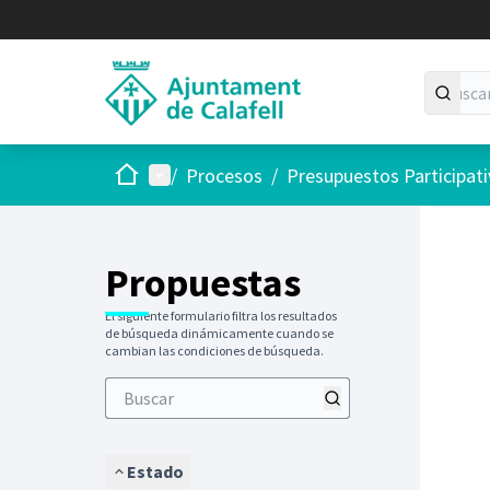
Inicio
Menú principal
/
Procesos
/
Presupuestos Participat
Saltar
El siguie
+
−
Propuestas
El siguiente formulario filtra los resultados
de búsqueda dinámicamente cuando se
cambian las condiciones de búsqueda.
Estado