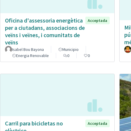
Oficina d'assessoria energètica
Acceptada
Mi
per a ciutadans, associacions de
pú
veïns i veïnes, i comunitats de
mé
veïns
Isabel Bou Bayona
Municipio
Energia Renovable
0
0
Carril para bicicletas no
Acceptada
elèctrico