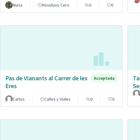
Nuria
Residuos Cero
0
0
Pas de Vianants al Carrer de les
Ta
Acceptada
Eres
Se
Carlos
Calles y Viales
0
0