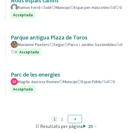
Nous espais canins
Ramon Ferré i Solé
Municipi
Espai per mascotes
0
0
Acceptada
Parque antigua Plaza de Toros
Marianne Peeters
Segur
Parcs i Jardins Sostenibles
0
0
Acceptada
Parc de les energies
Magda Juncosa Romeu
Municipi
Espai Públic
0
0
Acceptada
1
2
Resultats per pàgina:
25