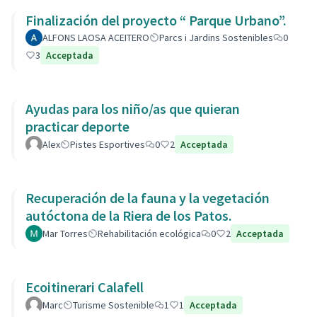
Finalización del proyecto “ Parque Urbano”.
ALFONS LAOSA ACEITERO
Parcs i Jardins Sostenibles
0
3
Acceptada
Ayudas para los niño/as que quieran
practicar deporte
Alex
Pistes Esportives
0
2
Acceptada
Recuperación de la fauna y la vegetación
autóctona de la Riera de los Patos.
Mar Torres
Rehabilitación ecológica
0
2
Acceptada
Ecoitinerari Calafell
Marc
Turisme Sostenible
1
1
Acceptada