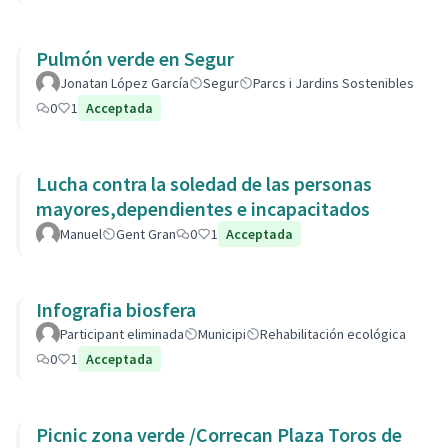
Pulmón verde en Segur
Jonatan López García
Segur
Parcs i Jardins Sostenibles
0
1
Acceptada
Lucha contra la soledad de las personas
mayores,dependientes e incapacitados
Manuel
Gent Gran
0
1
Acceptada
Infografia biosfera
Participant eliminada
Municipi
Rehabilitación ecológica
0
1
Acceptada
Picnic zona verde /Correcan Plaza Toros de