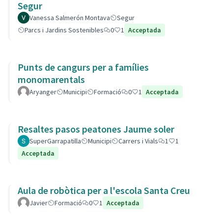
Segur
Vanessa Salmerón Montava
Segur
Parcs i Jardins Sostenibles
0
1
Acceptada
Punts de cangurs per a famílies
monomarentals
Aryanger
Municipi
Formació
0
1
Acceptada
Resaltes pasos peatones Jaume soler
SuperGarrapatilla
Municipi
Carrers i Vials
1
1
Acceptada
Aula de robòtica per a l'escola Santa Creu
Javier
Formació
0
1
Acceptada