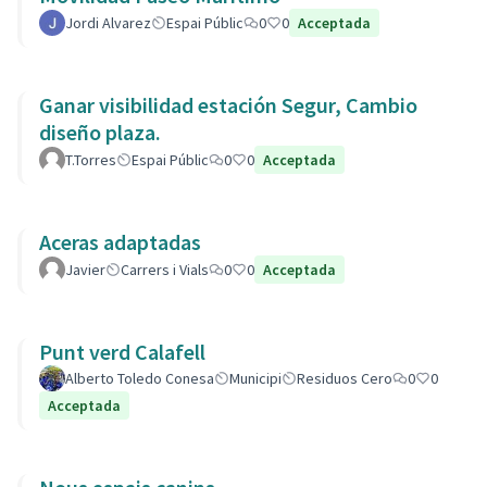
Jordi Alvarez
Espai Públic
0
0
Acceptada
Ganar visibilidad estación Segur, Cambio
diseño plaza.
T.Torres
Espai Públic
0
0
Acceptada
Aceras adaptadas
Javier
Carrers i Vials
0
0
Acceptada
Punt verd Calafell
Alberto Toledo Conesa
Municipi
Residuos Cero
0
0
Acceptada