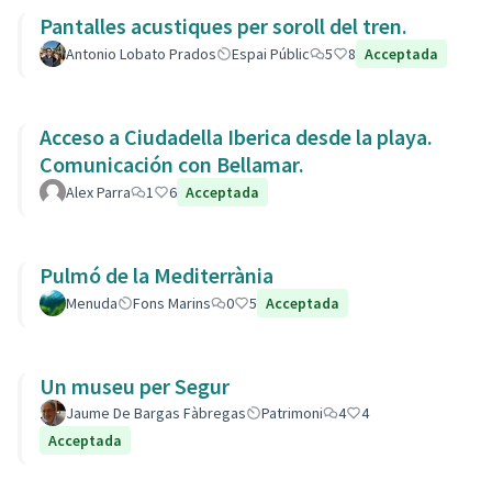
Pantalles acustiques per soroll del tren.
Antonio Lobato Prados
Espai Públic
5
8
Acceptada
Acceso a Ciudadella Iberica desde la playa.
Comunicación con Bellamar.
Alex Parra
1
6
Acceptada
Pulmó de la Mediterrània
Menuda
Fons Marins
0
5
Acceptada
Un museu per Segur
Jaume De Bargas Fàbregas
Patrimoni
4
4
Acceptada