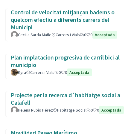
Control de velocitat mitjançan badems o
quelcom efectiu a diferents carrers del
Municipi
Cecilia Sarda Mañe
Carrers i Vials
0
0
Acceptada
Plan implatacion progresiva de carril bici al
municipio
Kyra
Carrers i Vials
0
0
Acceptada
Projecte per la recerca d´habitatge social a
Calafell
Helena Rubio Pérez
Habitatge Social
0
0
Acceptada
Movilidad Paseo Marítimo