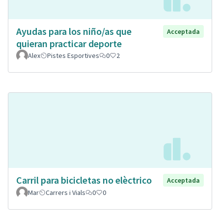
Ayudas para los niño/as que
Acceptada
quieran practicar deporte
Alex
Pistes Esportives
0
2
Carril para bicicletas no elèctrico
Acceptada
Mar
Carrers i Vials
0
0