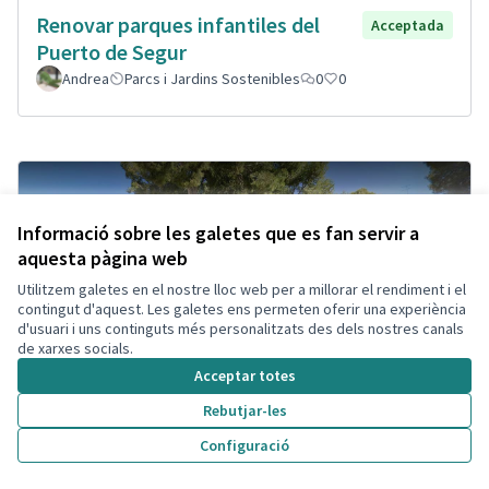
Renovar parques infantiles del
Acceptada
Puerto de Segur
Andrea
Parcs i Jardins Sostenibles
0
0
Informació sobre les galetes que es fan servir a
aquesta pàgina web
Utilitzem galetes en el nostre lloc web per a millorar el rendiment i el
contingut d'aquest. Les galetes ens permeten oferir una experiència
d'usuari i uns continguts més personalitzats des dels nostres canals
de xarxes socials.
Acceptar totes
Rebutjar-les
Configuració
Ganar visibilidad estación Segur,
Acceptada
Cambio diseño plaza.