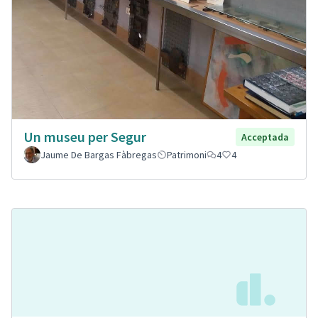
Un museu per Segur
Acceptada
Jaume De Bargas Fàbregas
Patrimoni
4
4