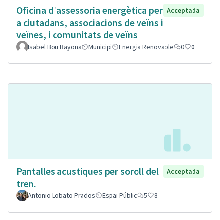
Oficina d'assessoria energètica per
Acceptada
a ciutadans, associacions de veïns i
veïnes, i comunitats de veïns
Isabel Bou Bayona
Municipi
Energia Renovable
0
0
Pantalles acustiques per soroll del
Acceptada
tren.
Antonio Lobato Prados
Espai Públic
5
8