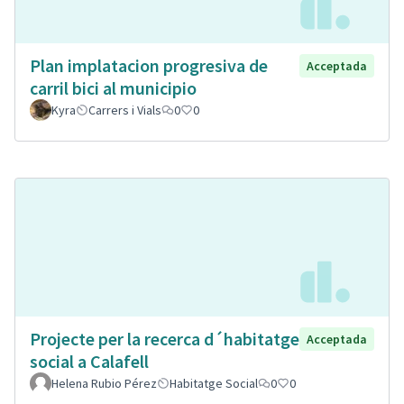
Plan implatacion progresiva de
Acceptada
carril bici al municipio
Kyra
Carrers i Vials
0
0
Projecte per la recerca d´habitatge
Acceptada
social a Calafell
Helena Rubio Pérez
Habitatge Social
0
0