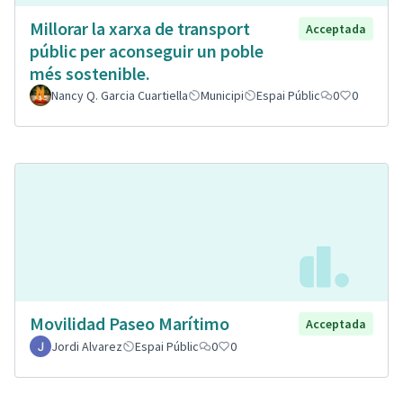
Millorar la xarxa de transport
Acceptada
públic per aconseguir un poble
més sostenible.
Nancy Q. Garcia Cuartiella
Municipi
Espai Públic
0
0
Movilidad Paseo Marítimo
Acceptada
Jordi Alvarez
Espai Públic
0
0