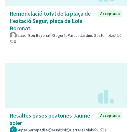
Remodelació total de la plaça de
Acceptada
l'estació Segur, plaça de Lola
Boronat
Isabel Bou Bayona
Segur
Parcs i Jardins Sostenibles
0
0
Resaltes pasos peatones Jaume
Acceptada
soler
SuperGarrapatilla
Municipi
Carrers i Vials
1
1