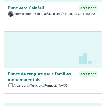
Punt verd Calafell
Acceptada
Alberto Toledo Conesa
Municipi
Residuos Cero
0
0
Punts de cangurs per a famílies
Acceptada
monomarentals
Aryanger
Municipi
Formació
0
1