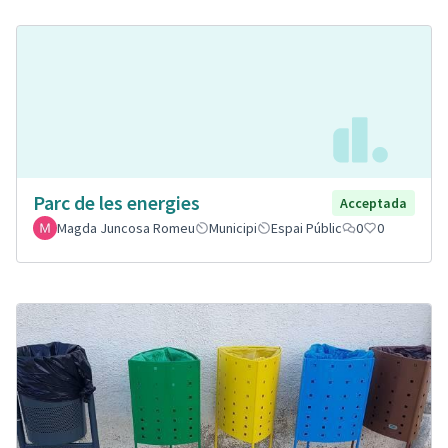
Parc de les energies
Acceptada
Magda Juncosa Romeu
Municipi
Espai Públic
0
0