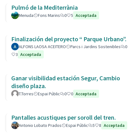
Pulmó de la Mediterrània
Menuda
Fons Marins
0
5
Acceptada
Finalización del proyecto “ Parque Urbano”.
ALFONS LAOSA ACEITERO
Parcs i Jardins Sostenibles
0
3
Acceptada
Ganar visibilidad estación Segur, Cambio
diseño plaza.
T.Torres
Espai Públic
0
0
Acceptada
Pantalles acustiques per soroll del tren.
Antonio Lobato Prados
Espai Públic
5
8
Acceptada