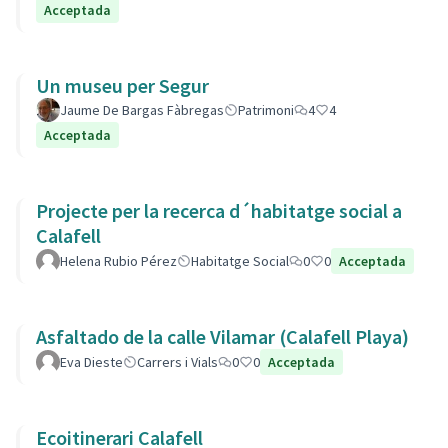
Acceptada
Un museu per Segur
Jaume De Bargas Fàbregas
Patrimoni
4
4
Acceptada
Projecte per la recerca d´habitatge social a
Calafell
Helena Rubio Pérez
Habitatge Social
0
0
Acceptada
Asfaltado de la calle Vilamar (Calafell Playa)
Eva Dieste
Carrers i Vials
0
0
Acceptada
Ecoitinerari Calafell