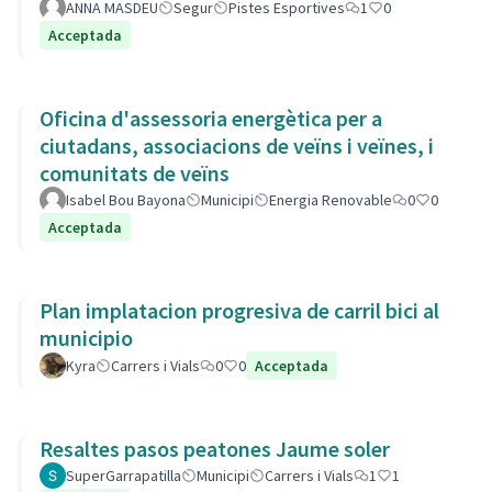
ANNA MASDEU
Segur
Pistes Esportives
1
0
Acceptada
Oficina d'assessoria energètica per a
ciutadans, associacions de veïns i veïnes, i
comunitats de veïns
Isabel Bou Bayona
Municipi
Energia Renovable
0
0
Acceptada
Plan implatacion progresiva de carril bici al
municipio
Kyra
Carrers i Vials
0
0
Acceptada
Resaltes pasos peatones Jaume soler
SuperGarrapatilla
Municipi
Carrers i Vials
1
1