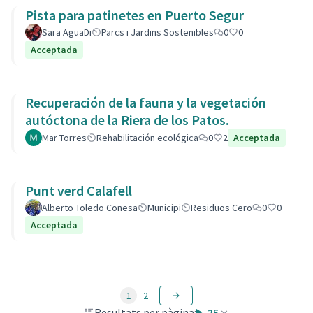
Pista para patinetes en Puerto Segur
Sara AguaDi
Parcs i Jardins Sostenibles
0
0
Acceptada
Recuperación de la fauna y la vegetación
autóctona de la Riera de los Patos.
Mar Torres
Rehabilitación ecológica
0
2
Acceptada
Punt verd Calafell
Alberto Toledo Conesa
Municipi
Residuos Cero
0
0
Acceptada
1
2
Resultats per pàgina:
25