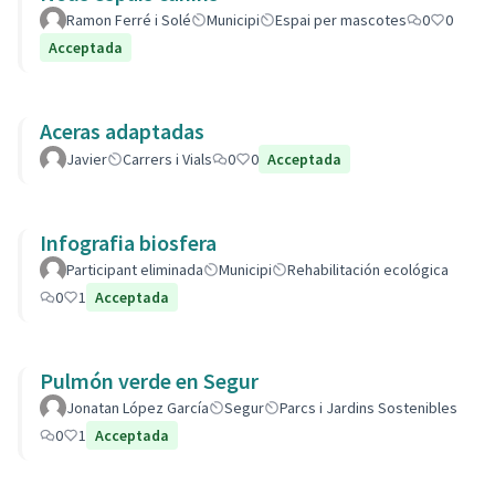
Ramon Ferré i Solé
Municipi
Espai per mascotes
0
0
Acceptada
Aceras adaptadas
Javier
Carrers i Vials
0
0
Acceptada
Infografia biosfera
Participant eliminada
Municipi
Rehabilitación ecológica
0
1
Acceptada
Pulmón verde en Segur
Jonatan López García
Segur
Parcs i Jardins Sostenibles
0
1
Acceptada