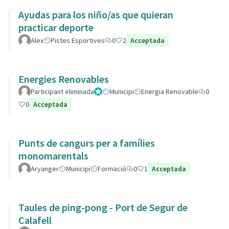
Ayudas para los niño/as que quieran
practicar deporte
Alex
Pistes Esportives
0
2
Acceptada
Energies Renovables
Participant eliminada
Administrador
Municipi
Energia Renovable
0
0
Acceptada
Punts de cangurs per a famílies
monomarentals
Aryanger
Municipi
Formació
0
1
Acceptada
Taules de ping-pong - Port de Segur de
Calafell