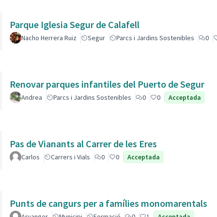
Parque Iglesia Segur de Calafell
Nacho Herrera Ruiz
Segur
Parcs i Jardins Sostenibles
0
Renovar parques infantiles del Puerto de Segur
Andrea
Parcs i Jardins Sostenibles
0
0
Acceptada
Pas de Vianants al Carrer de les Eres
Carlos
Carrers i Vials
0
0
Acceptada
Punts de cangurs per a famílies monomarentals
Aryanger
Municipi
Formació
0
1
Acceptada