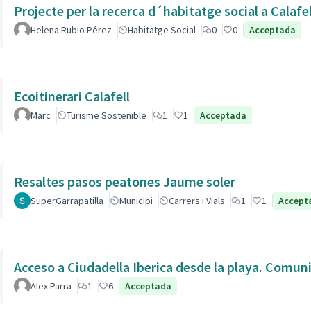
Projecte per la recerca d´habitatge social a Calafe
Helena Rubio Pérez
Habitatge Social
0
0
Acceptada
Ecoitinerari Calafell
Marc
Turisme Sostenible
1
1
Acceptada
Resaltes pasos peatones Jaume soler
SuperGarrapatilla
Municipi
Carrers i Vials
1
1
Accept
Acceso a Ciudadella Iberica desde la playa. Comun
Alex Parra
1
6
Acceptada