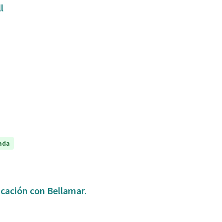
ll
ada
icación con Bellamar.