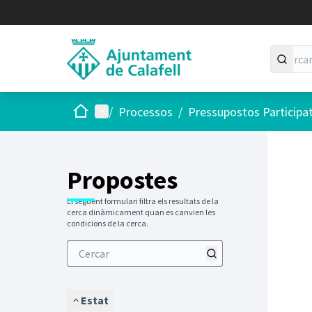
Inici
Menú principal
/
Processos
/
Pressupostos Participa
Saltar
El següen
+
−
Propostes
El següent formulari filtra els resultats de la
cerca dinàmicament quan es canvien les
condicions de la cerca.
Estat