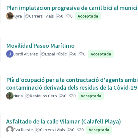
Plan implatacion progresiva de carril bici al munic
Kyra
Carrers i Vials
0
0
Acceptada
Movilidad Paseo Marítimo
Jordi Alvarez
Espai Públic
0
0
Acceptada
Plà d'ocupació per a la contractació d'agents ambien
contaminació derivada dels residus de la Còvid-19
Nuria
Residuos Cero
0
0
Acceptada
Asfaltado de la calle Vilamar (Calafell Playa)
Eva Dieste
Carrers i Vials
0
0
Acceptada