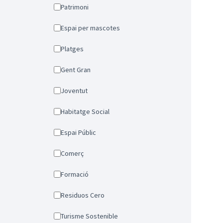
Patrimoni
Espai per mascotes
Platges
Gent Gran
Joventut
Habitatge Social
Espai Públic
Comerç
Formació
Residuos Cero
Turisme Sostenible