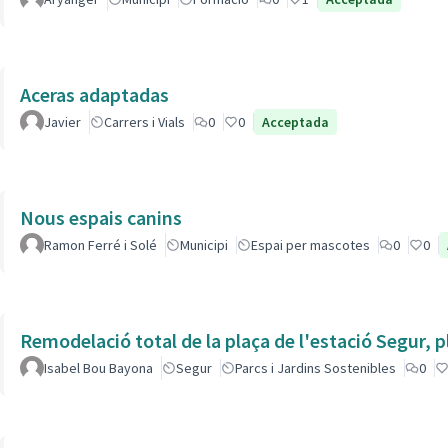
Aceras adaptadas
Javier
Carrers i Vials
0
0
Acceptada
Nous espais canins
Ramon Ferré i Solé
Municipi
Espai per mascotes
0
0
Remodelació total de la plaça de l'estació Segur, 
Isabel Bou Bayona
Segur
Parcs i Jardins Sostenibles
0