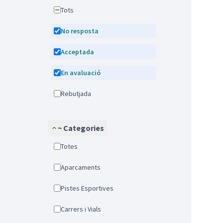
Tots
No resposta
Acceptada
En avaluació
Rebutjada
~ Categories
Totes
Aparcaments
Pistes Esportives
Carrers i Vials