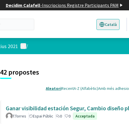
Decidim Calafell
-
Inscripcions Registre Participants PAM
Català
Triar la llengua
E
Menú d'usuari
tius 2021
/
 el mapa
t element és un mapa que presenta els components d'aquesta pàgina
7
42 propostes
Aleatori
Recent
A-Z (Alfabètic)
Amb més adhesio
Ganar visibilidad estación Segur, Cambio diseño p
T.Torres
Espai Públic
0
0
Acceptada