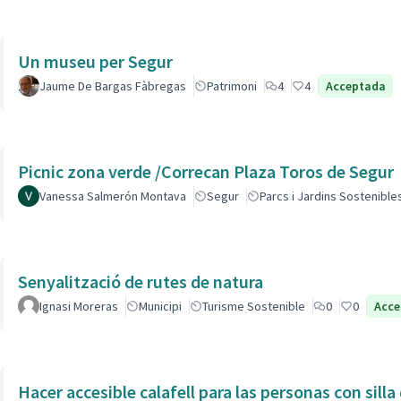
Un museu per Segur
Jaume De Bargas Fàbregas
Patrimoni
4
4
Acceptada
Picnic zona verde /Correcan Plaza Toros de Segur
Vanessa Salmerón Montava
Segur
Parcs i Jardins Sostenible
Senyalització de rutes de natura
Ignasi Moreras
Municipi
Turisme Sostenible
0
0
Acce
Hacer accesible calafell para las personas con silla