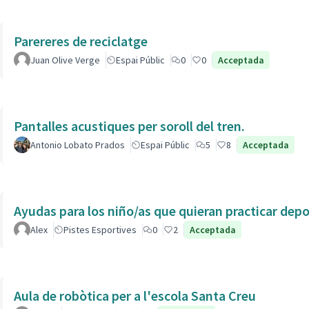
Parereres de reciclatge
Juan Olive Verge
Espai Públic
0
0
Acceptada
Pantalles acustiques per soroll del tren.
Antonio Lobato Prados
Espai Públic
5
8
Acceptada
Ayudas para los niño/as que quieran practicar dep
Alex
Pistes Esportives
0
2
Acceptada
Aula de robòtica per a l'escola Santa Creu