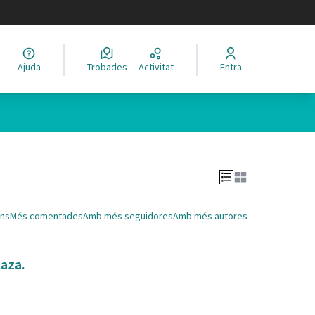
legir el idioma
Ajuda
Trobades
Activitat
Entra
Leaflet
|
©
HERE maps
 com a punts al mapa. L'element es pot fer servir amb un lector 
ns
Més comentades
Amb més seguidores
Amb més autores
laza.