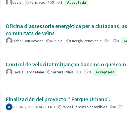
Javier
Formació
0
1
Acceptada
Oficina d'assessoria energètica per a ciutadans, as
comunitats de veïns
Isabel Bou Bayona
Municipi
Energia Renovable
0
0
A
Control de velocitat mitjançan badems o quelcom e
Cecilia Sarda Mañe
Carrers i Vials
0
0
Acceptada
Finalización del proyecto “ Parque Urbano”.
ALFONS LAOSA ACEITERO
Parcs i Jardins Sostenibles
0
3