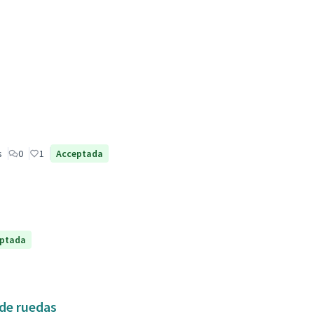
s
0
1
Acceptada
ptada
 de ruedas