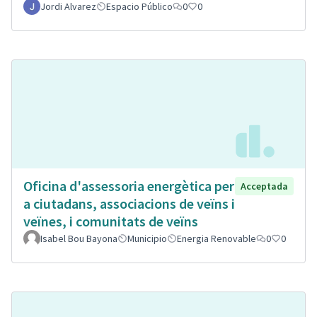
Jordi Alvarez
Espacio Público
0
0
Oficina d'assessoria energètica per
Acceptada
a ciutadans, associacions de veïns i
veïnes, i comunitats de veïns
Isabel Bou Bayona
Municipio
Energia Renovable
0
0