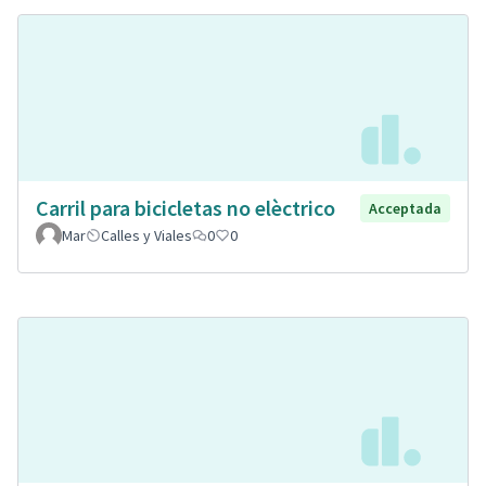
Carril para bicicletas no elèctrico
Acceptada
Mar
Calles y Viales
0
0