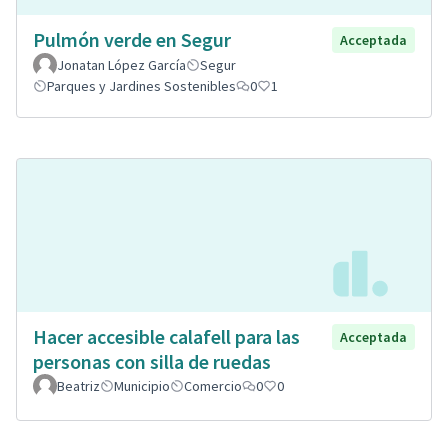
Pulmón verde en Segur
Acceptada
Jonatan López García
Segur
Parques y Jardines Sostenibles
0
1
Hacer accesible calafell para las
Acceptada
personas con silla de ruedas
Beatriz
Municipio
Comercio
0
0