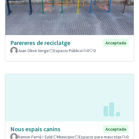
Parereres de reciclatge
Acceptada
Juan Olive Verge
Espacio Público
0
0
Nous espais canins
Acceptada
Ramon Ferré i Solé
Municipio
Espacio para mascotas
0