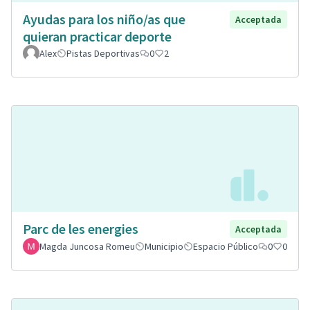
Ayudas para los niño/as que
Acceptada
quieran practicar deporte
Alex
Pistas Deportivas
0
2
Parc de les energies
Acceptada
Magda Juncosa Romeu
Municipio
Espacio Público
0
0