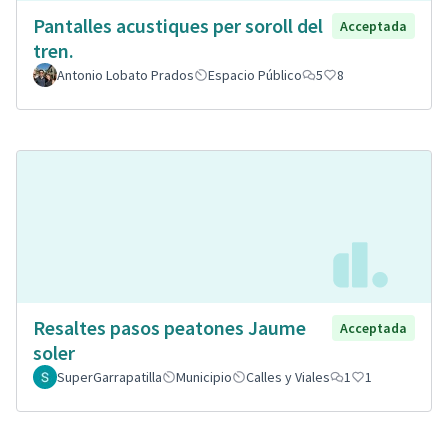
Pantalles acustiques per soroll del
Acceptada
tren.
Antonio Lobato Prados
Espacio Público
5
8
Resaltes pasos peatones Jaume
Acceptada
soler
SuperGarrapatilla
Municipio
Calles y Viales
1
1