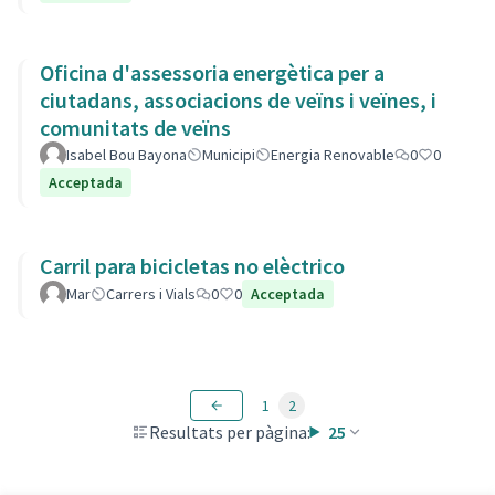
Oficina d'assessoria energètica per a
ciutadans, associacions de veïns i veïnes, i
comunitats de veïns
Isabel Bou Bayona
Municipi
Energia Renovable
0
0
Acceptada
Carril para bicicletas no elèctrico
Mar
Carrers i Vials
0
0
Acceptada
1
2
Resultats per pàgina:
25