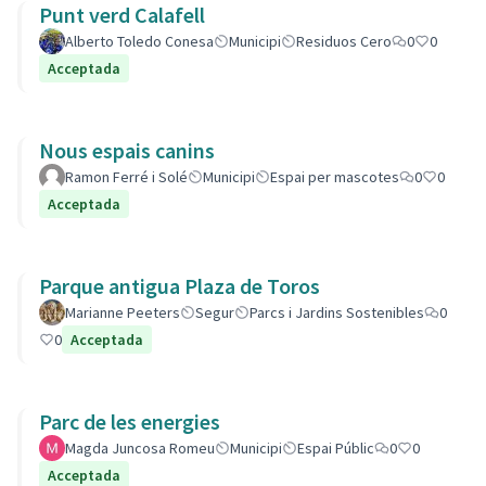
Punt verd Calafell
Alberto Toledo Conesa
Municipi
Residuos Cero
0
0
Acceptada
Nous espais canins
Ramon Ferré i Solé
Municipi
Espai per mascotes
0
0
Acceptada
Parque antigua Plaza de Toros
Marianne Peeters
Segur
Parcs i Jardins Sostenibles
0
0
Acceptada
Parc de les energies
Magda Juncosa Romeu
Municipi
Espai Públic
0
0
Acceptada