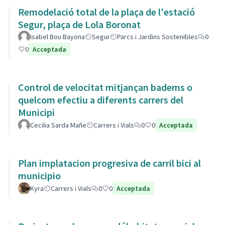
Remodelació total de la plaça de l'estació
Segur, plaça de Lola Boronat
Isabel Bou Bayona
Segur
Parcs i Jardins Sostenibles
0
0
Acceptada
Control de velocitat mitjançan badems o
quelcom efectiu a diferents carrers del
Municipi
Cecilia Sarda Mañe
Carrers i Vials
0
0
Acceptada
Plan implatacion progresiva de carril bici al
municipio
Kyra
Carrers i Vials
0
0
Acceptada