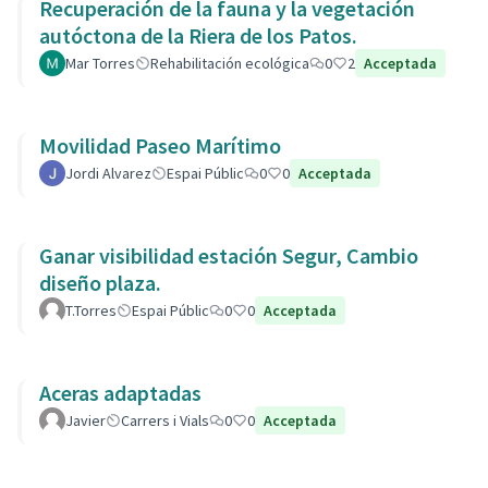
Recuperación de la fauna y la vegetación
autóctona de la Riera de los Patos.
Mar Torres
Rehabilitación ecológica
0
2
Acceptada
Movilidad Paseo Marítimo
Jordi Alvarez
Espai Públic
0
0
Acceptada
Ganar visibilidad estación Segur, Cambio
diseño plaza.
T.Torres
Espai Públic
0
0
Acceptada
Aceras adaptadas
Javier
Carrers i Vials
0
0
Acceptada