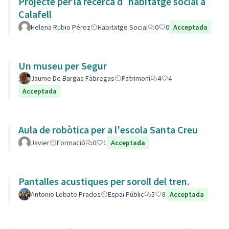
Projecte per la recerca d´habitatge social a
Calafell
Helena Rubio Pérez
Habitatge Social
0
0
Acceptada
Un museu per Segur
Jaume De Bargas Fàbregas
Patrimoni
4
4
Acceptada
Aula de robòtica per a l'escola Santa Creu
Javier
Formació
0
1
Acceptada
Pantalles acustiques per soroll del tren.
Antonio Lobato Prados
Espai Públic
5
8
Acceptada