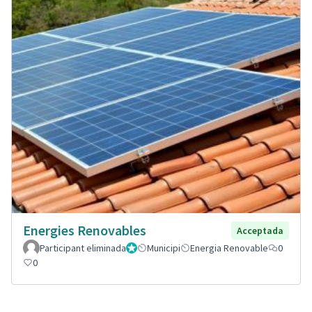
Energies Renovables
Acceptada
Participant eliminada
Administrador
Municipi
Energia Renovable
0
0