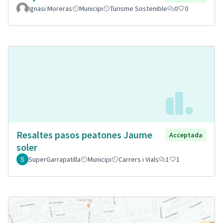
Ignasi Moreras
Municipi
Turisme Sostenible
0
0
Resaltes pasos peatones Jaume
Acceptada
soler
SuperGarrapatilla
Municipi
Carrers i Vials
1
1