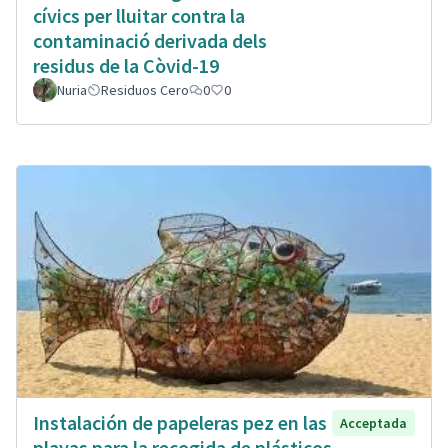
cívics per lluitar contra la
contaminació derivada dels
residus de la Còvid-19
Nuria
Residuos Cero
0
0
Instalación de papeleras pez en las
Acceptada
playas para la recogida de plásticos