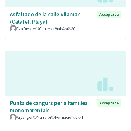
Asfaltado de la calle Vilamar
Acceptada
(Calafell Playa)
Eva Dieste
Carrers i Vials
0
0
Punts de cangurs per a famílies
Acceptada
monomarentals
Aryanger
Municipi
Formació
0
1