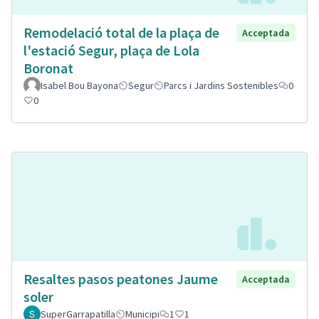
Remodelació total de la plaça de
Acceptada
l'estació Segur, plaça de Lola
Boronat
Isabel Bou Bayona
Segur
Parcs i Jardins Sostenibles
0
0
Resaltes pasos peatones Jaume
Acceptada
soler
SuperGarrapatilla
Municipi
1
1