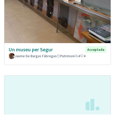
Un museu per Segur
Acceptada
Jaume De Bargas Fàbregas
Patrimoni
4
4