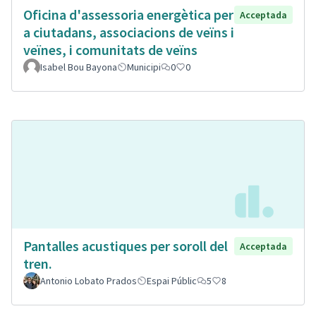
Oficina d'assessoria energètica per
Acceptada
a ciutadans, associacions de veïns i
veïnes, i comunitats de veïns
Isabel Bou Bayona
Municipi
0
0
Pantalles acustiques per soroll del
Acceptada
tren.
Antonio Lobato Prados
Espai Públic
5
8