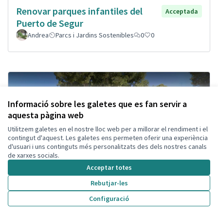
Renovar parques infantiles del
Acceptada
Puerto de Segur
Andrea
Parcs i Jardins Sostenibles
0
0
Informació sobre les galetes que es fan servir a
aquesta pàgina web
Utilitzem galetes en el nostre lloc web per a millorar el rendiment i el
contingut d'aquest. Les galetes ens permeten oferir una experiència
d'usuari i uns continguts més personalitzats des dels nostres canals
de xarxes socials.
Acceptar totes
Rebutjar-les
Configuració
Ganar visibilidad estación Segur,
Acceptada
Cambio diseño plaza.