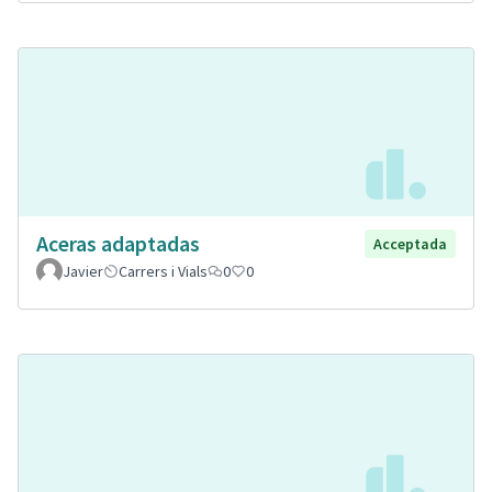
Aceras adaptadas
Acceptada
Javier
Carrers i Vials
0
0