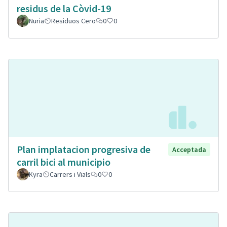
residus de la Còvid-19
Nuria
Residuos Cero
0
0
Plan implatacion progresiva de
Acceptada
carril bici al municipio
Kyra
Carrers i Vials
0
0