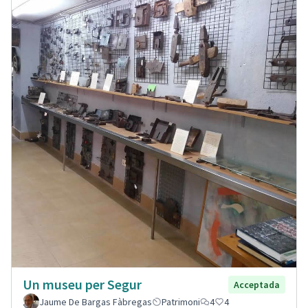
Un museu per Segur
Acceptada
Jaume De Bargas Fàbregas
Patrimoni
4
4