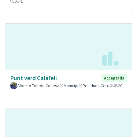
0
1
Punt verd Calafell
Acceptada
Alberto Toledo Conesa
Municipi
Residuos Cero
0
0