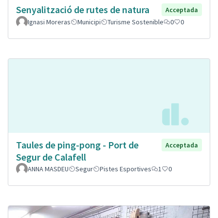
Senyalització de rutes de natura
Acceptada
Ignasi Moreras
Municipi
Turisme Sostenible
0
0
Taules de ping-pong - Port de
Acceptada
Segur de Calafell
ANNA MASDEU
Segur
Pistes Esportives
1
0