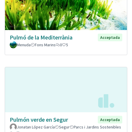
Pulmó de la Mediterrània
Acceptada
Menuda
Fons Marins
0
5
Pulmón verde en Segur
Acceptada
Jonatan López García
Segur
Parcs i Jardins Sostenibles