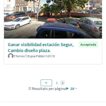
Ganar visibilidad estación Segur,
Acceptada
Cambio diseño plaza.
T.Torres
Espai Públic
0
0
1
2
Resultats per pàgina:
20