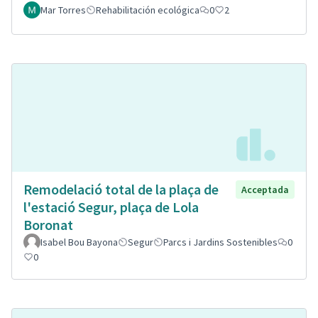
Mar Torres
Rehabilitación ecológica
0
2
Remodelació total de la plaça de
Acceptada
l'estació Segur, plaça de Lola
Boronat
Isabel Bou Bayona
Segur
Parcs i Jardins Sostenibles
0
0