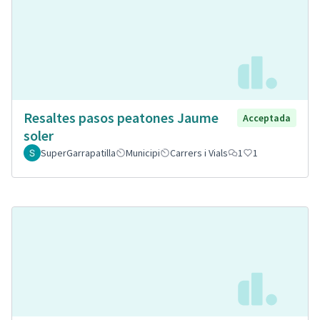
Resaltes pasos peatones Jaume
Acceptada
soler
SuperGarrapatilla
Municipi
Carrers i Vials
1
1