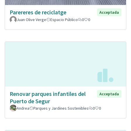
Parereres de reciclatge
Acceptada
Juan Olive Verge
Espacio Público
0
0
Renovar parques infantiles del
Acceptada
Puerto de Segur
Andrea
Parques y Jardines Sostenibles
0
0