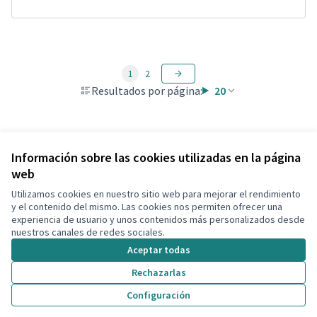
1
2
Resultados por página:
20
Ver todas las propuestas retiradas
Información sobre las cookies utilizadas en la página
web
Utilizamos cookies en nuestro sitio web para mejorar el rendimiento
Términos y condiciones de uso
y el contenido del mismo. Las cookies nos permiten ofrecer una
Configuración de cookies
experiencia de usuario y unos contenidos más personalizados desde
Decidim Calafell en X
Decidim Calafell en Facebook
Decidim Calafell en YouTube
Decidim Calafell en GitHub
nuestros canales de redes sociales.
(Enlace externo)
(Enlace externo)
(Enlace externo)
(Enlace externo)
Aceptar todas
Rechazarlas
Con licenci
(Enlace exte
Configuración
(Enlace externo)
Web creada con
software libre
.
(Enlace externo)