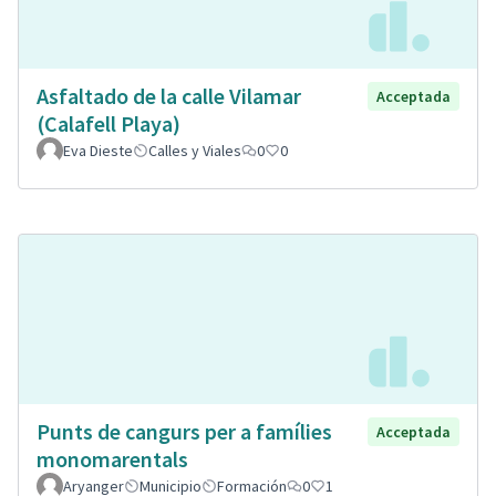
Asfaltado de la calle Vilamar
Acceptada
(Calafell Playa)
Eva Dieste
Calles y Viales
0
0
Punts de cangurs per a famílies
Acceptada
monomarentals
Aryanger
Municipio
Formación
0
1