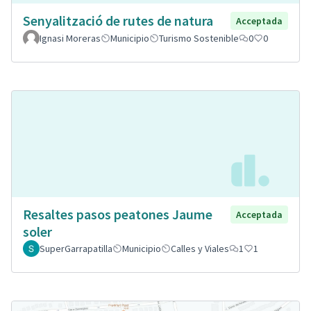
Senyalització de rutes de natura
Acceptada
Ignasi Moreras
Municipio
Turismo Sostenible
0
0
Resaltes pasos peatones Jaume
Acceptada
soler
SuperGarrapatilla
Municipio
Calles y Viales
1
1