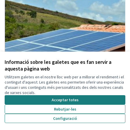
Informació sobre les galetes que es fan servir a
aquesta pàgina web
Utilitzem galetes en el nostre lloc web per a millorar el rendiment i el
contingut d'aquest. Les galetes ens permeten oferir una experiència
d'usuari i uns continguts més personalitzats des dels nostres canals
de xarxes socials.
Acceptar totes
Rebutjar-les
Configuració
Energies Renovables
Acceptada
Participant eliminada
Administrador
Municipi
Energia Renovable
0