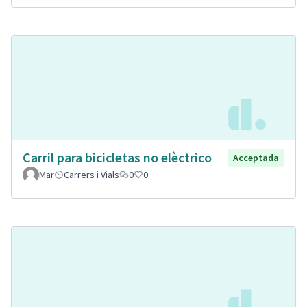
Carril para bicicletas no elèctrico
Acceptada
Mar
Carrers i Vials
0
0