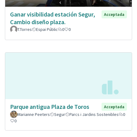
Ganar visibilidad estación Segur,
Acceptada
Cambio diseño plaza.
T.Torres
Espai Públic
0
0
Parque antigua Plaza de Toros
Acceptada
Marianne Peeters
Segur
Parcs i Jardins Sostenibles
0
0