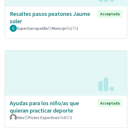
Resaltes pasos peatones Jaume
Acceptada
soler
SuperGarrapatilla
Municipi
1
1
Ayudas para los niño/as que
Acceptada
quieran practicar deporte
Alex
Pistes Esportives
0
2