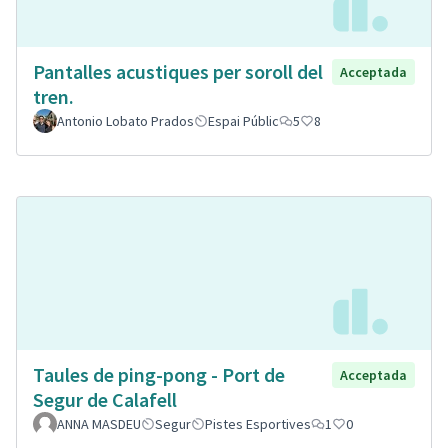
Pantalles acustiques per soroll del
Acceptada
tren.
Antonio Lobato Prados
Espai Públic
5
8
Taules de ping-pong - Port de
Acceptada
Segur de Calafell
ANNA MASDEU
Segur
Pistes Esportives
1
0