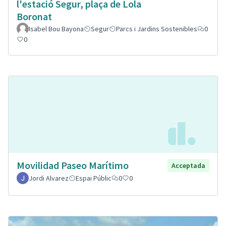
l'estació Segur, plaça de Lola
Boronat
Isabel Bou Bayona
Segur
Parcs i Jardins Sostenibles
0
0
Movilidad Paseo Marítimo
Acceptada
Jordi Alvarez
Espai Públic
0
0