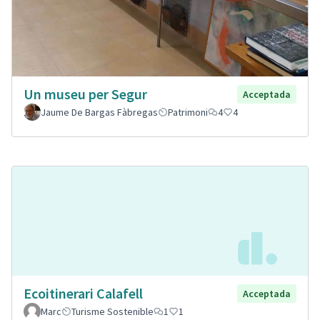
Un museu per Segur
Acceptada
Jaume De Bargas Fàbregas
Patrimoni
4
4
Ecoitinerari Calafell
Acceptada
Marc
Turisme Sostenible
1
1