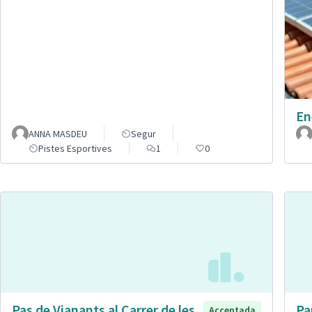
En
ANNA MASDEU
Segur
Pistes Esportives
1
0
Pas de Vianants al Carrer de les
Pa
Acceptada