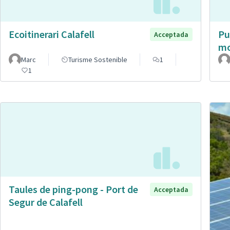
Ecoitinerari Calafell
Pu
Acceptada
mo
Marc
Turisme Sostenible
1
1
Taules de ping-pong - Port de
Acceptada
Segur de Calafell