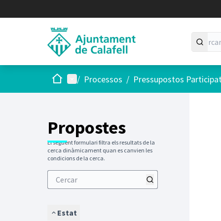
Inici
Menú principal
/
Processos
/
Pressupostos Participa
Saltar
El següen
+
−
Propostes
El següent formulari filtra els resultats de la
cerca dinàmicament quan es canvien les
condicions de la cerca.
Estat