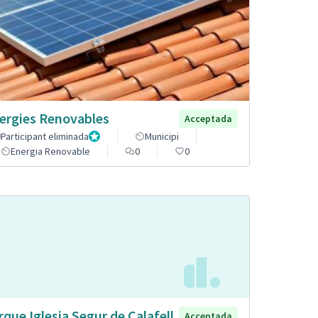
ergies Renovables
Acceptada
Participant eliminada
Administrador
Municipi
Energia Renovable
0
0
rque Iglesia Segur de Calafell
Acceptada