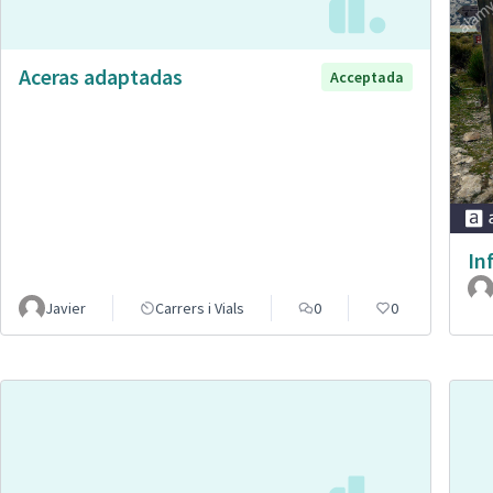
Aceras adaptadas
Acceptada
In
Javier
Carrers i Vials
0
0