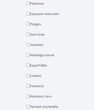
Patrimoni
Espai per mascotes
Platges
Gent Gran
Joventut
Habitatge Social
Espai Públic
Comerç
Formació
Residuos Cero
Turisme Sostenible