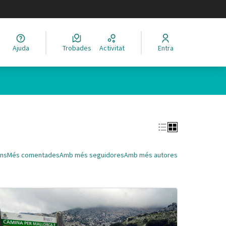
legir el idioma
Ajuda
Trobades
Activitat
Entra
Leaflet
|
©
HERE maps
 com a punts al mapa. L'element es pot fer servir amb un lector 
ns
Més comentades
Amb més seguidores
Amb més autores