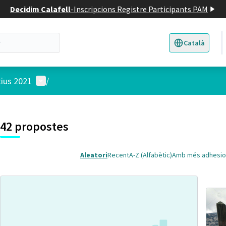
Decidim Calafell
-
Inscripcions Registre Participants PAM
Català
Triar la llengua
E
Menú d'usuari
tius 2021
/
 el mapa
t element és un mapa que presenta els components d'aquesta pàgina
7
42 propostes
Aleatori
Recent
A-Z (Alfabètic)
Amb més adhesio