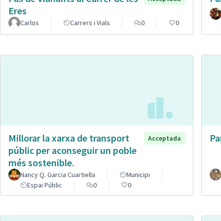
Eres
Carlos
Carrers i Vials
0
0
Millorar la xarxa de transport
Pa
Acceptada
públic per aconseguir un poble
més sostenible.
Nancy Q. Garcia Cuartiella
Municipi
Espai Públic
0
0