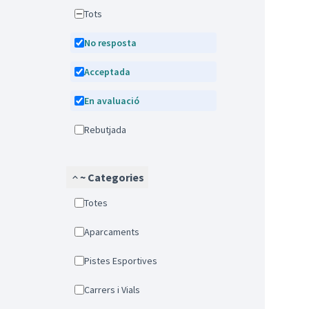
Tots
No resposta
Acceptada
En avaluació
Rebutjada
~ Categories
Totes
Aparcaments
Pistes Esportives
Carrers i Vials