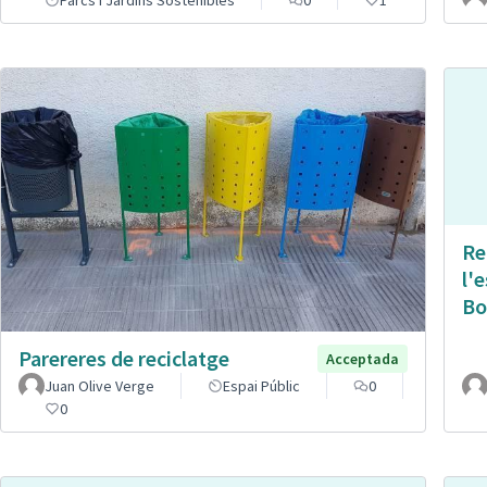
Parcs i Jardins Sostenibles
0
1
Re
l'
Bo
Parereres de reciclatge
Acceptada
Juan Olive Verge
Espai Públic
0
0