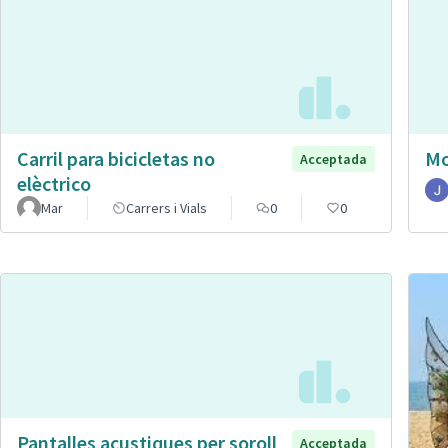
Carril para bicicletas no
Mo
Acceptada
elèctrico
Mar
Carrers i Vials
0
0
Pantalles acustiques per soroll
Acceptada