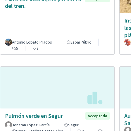
del tren.
In
la
pl
Antonio Lobato Prados
Espai Públic
5
8
Pulmón verde en Segur
Au
Acceptada
Sa
Jonatan López García
Segur