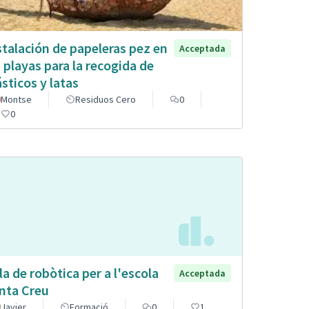
stalación de papeleras pez en
Acceptada
s playas para la recogida de
ásticos y latas
Montse
Residuos Cero
0
0
la de robòtica per a l'escola
Acceptada
nta Creu
Javier
Formació
0
1