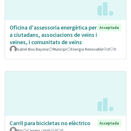
Oficina d'assessoria energètica per
Acceptada
a ciutadans, associacions de veïns i
veïnes, i comunitats de veïns
Isabel Bou Bayona
Municipi
Energia Renovable
0
0
Carril para bicicletas no elèctrico
Acceptada
Mar
Carrers i Vials
0
0