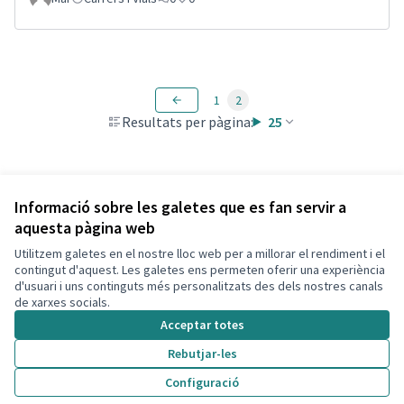
1
2
Resultats per pàgina:
25
Veure totes les propostes retirades
Informació sobre les galetes que es fan servir a
aquesta pàgina web
Utilitzem galetes en el nostre lloc web per a millorar el rendiment i el
Termes i condicions d'ús
contingut d'aquest. Les galetes ens permeten oferir una experiència
Configuració de les galetes
d'usuari i uns continguts més personalitzats des dels nostres canals
Decidim Calafell a X
Decidim Calafell a Facebook
Decidim Calafell a YouTube
Decidim Calafell a GitHub
de xarxes socials.
(Enllaç extern)
(Enllaç extern)
(Enllaç extern)
(Enllaç extern)
Acceptar totes
Rebutjar-les
Amb llicènc
(Enllaç exte
Configuració
(Enllaç extern)
Web creada amb
programari lliure
.
(Enllaç extern)