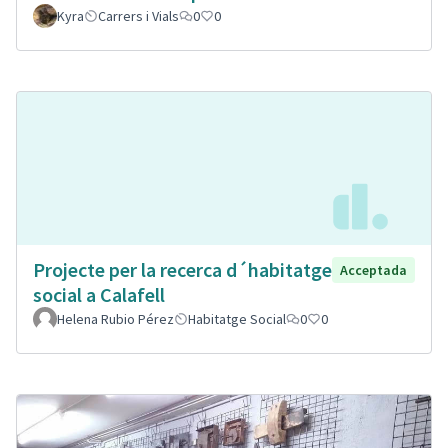
Kyra
Carrers i Vials
0
0
Projecte per la recerca d´habitatge
Acceptada
social a Calafell
Helena Rubio Pérez
Habitatge Social
0
0