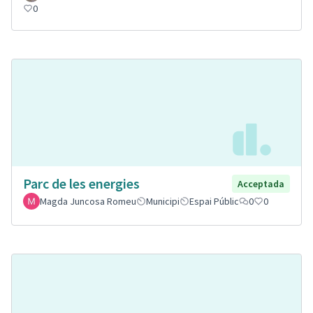
0
Parc de les energies
Acceptada
Magda Juncosa Romeu
Municipi
Espai Públic
0
0