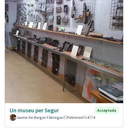
Un museu per Segur
Acceptada
Jaume De Bargas Fàbregas
Patrimoni
4
4