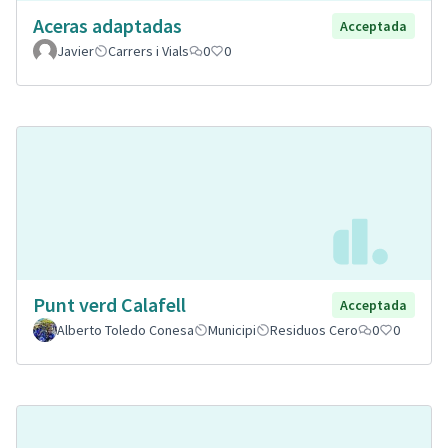
Aceras adaptadas
Acceptada
Javier
Carrers i Vials
0
0
Punt verd Calafell
Acceptada
Alberto Toledo Conesa
Municipi
Residuos Cero
0
0