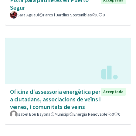
Segur
Sara AguaDi
Parcs i Jardins Sostenibles
0
0
Oficina d'assessoria energètica per
Acceptada
a ciutadans, associacions de veïns i
veïnes, i comunitats de veïns
Isabel Bou Bayona
Municipi
Energia Renovable
0
0