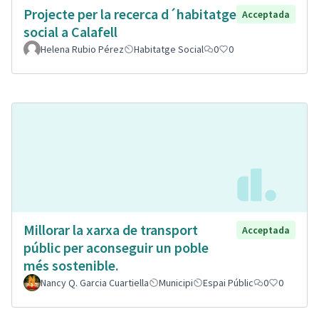
Projecte per la recerca d´habitatge
Acceptada
social a Calafell
Helena Rubio Pérez
Habitatge Social
0
0
Millorar la xarxa de transport
Acceptada
públic per aconseguir un poble
més sostenible.
Nancy Q. Garcia Cuartiella
Municipi
Espai Públic
0
0