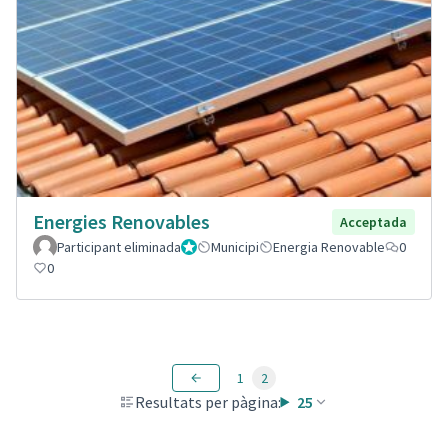
Energies Renovables
Acceptada
Participant eliminada
Administrador
Municipi
Energia Renovable
0
0
1
2
Resultats per pàgina:
25