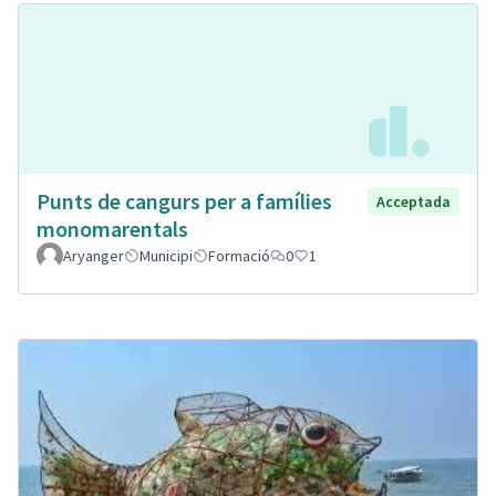
Punts de cangurs per a famílies
Acceptada
monomarentals
Aryanger
Municipi
Formació
0
1