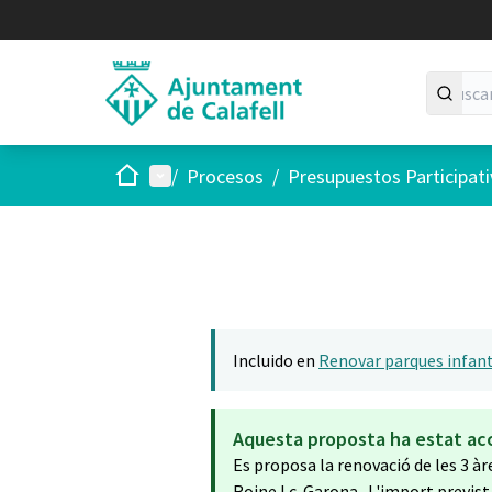
Inicio
Menú principal
/
Procesos
/
Presupuestos Participat
Incluido en
Renovar parques infant
Aquesta proposta ha estat ac
Es proposa la renovació de les 3 àree
Roine I c. Garona . L'import previst