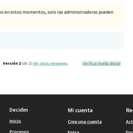
os en estos momentos, solo las administradoras pueden
Versión 2
(de 2)
ver otras versiones
Verificar huella digital
Decidim
Mi cuenta
Re
Inicio
Crea una cuenta
Act
Procesos
Entra
En