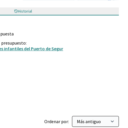
(Enlace externo)
Historial
opuesta
e presupuesto:
 infantiles del Puerto de Segur
es Sostenibles
Ordenar por: