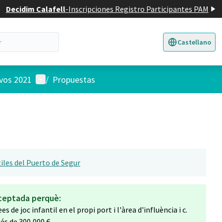
Decidim Calafell
-
Inscripciones Registro Participantes PAM
Castellano
Triar la llengua
E
Menú de usuario
ivos 2021
/
Propuestas
iles del Puerto de Segur
ceptada perquè:
s de joc infantil en el propi port i l'àrea d'influència i c.
 és de 300,000 €