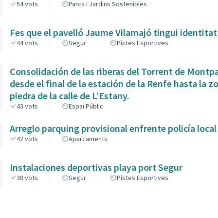
54
vots
Parcs i Jardins Sostenibles
Fes que el pavelló Jaume Vilamajó tingui identitat
44
vots
Segur
Pistes Esportives
Consolidación de las riberas del Torrent de Montp
desde el final de la estación de la Renfe hasta la z
piedra de la calle de L’Estany.
43
vots
Espai Públic
Arreglo parquing provisional enfrente policía local
42
vots
Aparcaments
Instalaciones deportivas playa port Segur
38
vots
Segur
Pistes Esportives