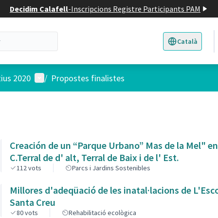
Decidim Calafell
-
Inscripcions Registre Participants PAM
Català
Triar la llengua
E
Menú d'usuari
tius 2020
/
Propostes finalistes
Creación de un “Parque Urbano” Mas de la Mel" en
C.Terral de d' alt, Terral de Baix i de l' Est.
112
vots
Parcs i Jardins Sostenibles
Millores d'adeqüació de les inatal·lacions de L'Esc
Santa Creu
80
vots
Rehabilitació ecològica