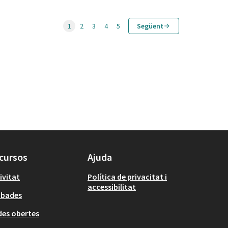
1
2
3
4
5
Següent
cursos
Ajuda
ivitat
Política de privacitat i
accessibilitat
obades
es obertes