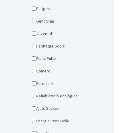
Platges
Gent Gran
Joventut
Habitatge Social
Espai Públic
Comerç
Formació
Rehabilitació ecològica
Ajuts Socials
Energia Renovable