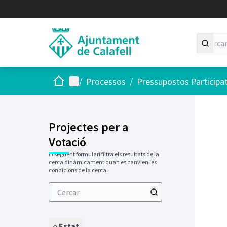
Inici
Menú principal
/
Processos
/
Pressupostos Participa
Projectes per a
Votació
El següent formulari filtra els resultats de la
cerca dinàmicament quan es canvien les
condicions de la cerca.
Estat