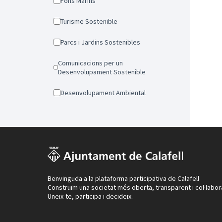
Fons Marins
Turisme Sostenible
Parcs i Jardins Sostenibles
Comunicacions per un
Desenvolupament Sostenible
Desenvolupament Ambiental
Benvinguda a la plataforma participativa de Calafell
Construïm una societat més oberta, transparent i col·labor
Uneix-te, participa i decideix.