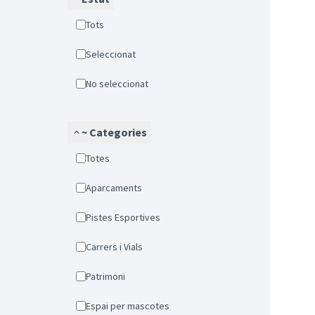
Tots
Seleccionat
No seleccionat
~ Categories
Totes
Aparcaments
Pistes Esportives
Carrers i Vials
Patrimoni
Espai per mascotes