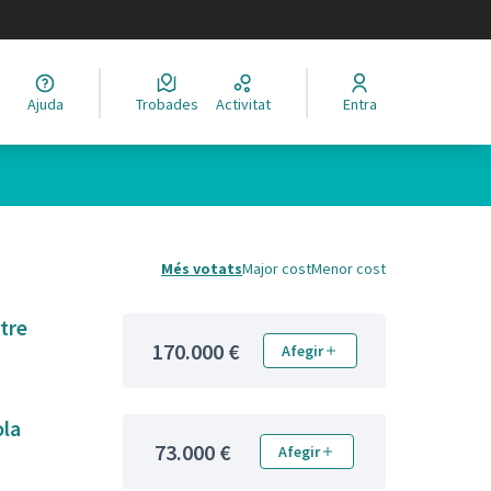
legir el idioma
Ajuda
Trobades
Activitat
Entra
Més votats
Major cost
Menor cost
tre
170.000 €
Afegir
ola
73.000 €
Afegir