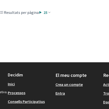
Resultats per pàgina:
25
Decidim
El meu compte
Re
Inici
Crea un compte
Act
ativa.
Processos
Entra
Tr
Consells Participatius
Dad