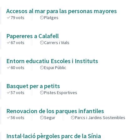
Accesos al mar para las personas mayores
79
vots
Platges
Papereres a Calafell
67
vots
Carrers i Vials
Entorn educatiu Escoles i Instituts
60
vots
Espai Públic
Basquet per a petits
57
vots
Pistes Esportives
Renovacion de los parques infantiles
56
vots
Segur
Parcs i Jardins Sostenibles
Instal·lació pèrgoles parc de la Sínia