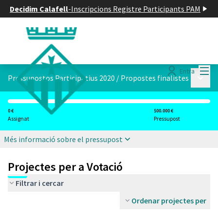
Decidim Calafell
-
Inscripcions Registre Participants PAM
Menú
Entra
Menú p
Pressupostos Participatius 2020
/
Propostes finalistes
0 €
500.000 €
Assignat
Pressupost
Més informació sobre el pressupost
Projectes per a Votació
Filtrar i cercar
Ordenar projectes per