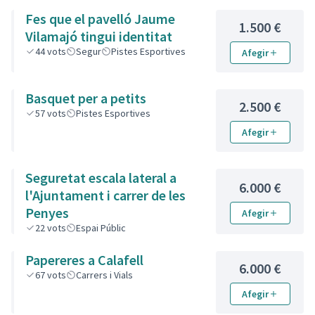
Fes que el pavelló Jaume
1.500 €
Vilamajó tingui identitat
44
vots
Segur
Pistes Esportives
Afegir
Basquet per a petits
2.500 €
57
vots
Pistes Esportives
Afegir
Seguretat escala lateral a
6.000 €
l'Ajuntament i carrer de les
Penyes
Afegir
22
vots
Espai Públic
Papereres a Calafell
6.000 €
67
vots
Carrers i Vials
Afegir