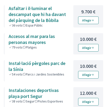
Asfaltar i il·luminar el
9.700 €
descampat que hi ha davant
del pàrquing de la Bòbila
Afegir
36
vots
Espai Públic
Accesos al mar para las
10.000 €
personas mayores
79
vots
Platges
Afegir
Instal·lació pèrgoles parc de
10.000 €
la Sínia
54
vots
Parcs i Jardins Sostenibles
Afegir
Instalaciones deportivas
12.000 €
playa port Segur
38
vots
Segur
Pistes Esportives
Afegir