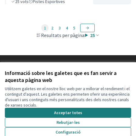
25
vots
Pistes Esportives
1
2
3
4
5
Resultats per pàgina:
25
Termes i condicions d'ús
Configuració de les galetes
Informació sobre les galetes que es fan servir a
Decidim Calafell a X
Decidim Calafell a Facebook
Decidim Calafell a YouTube
Decidim Calafell a GitHub
aquesta pàgina web
(Enllaç extern)
(Enllaç extern)
(Enllaç extern)
(Enllaç extern)
Utilitzem galetes en el nostre lloc web per a millorar el rendiment i el
contingut d'aquest. Les galetes ens permeten oferir una experiència
d'usuari i uns continguts més personalitzats des dels nostres canals
Amb llicènc
(Enllaç exte
de xarxes socials.
(Enllaç extern)
Web creada amb
programari lliure
.
Acceptar totes
(Enllaç extern)
Rebutjar-les
Configuració